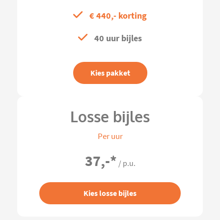
€ 440,- korting
40 uur bijles
Kies pakket
Losse bijles
Per uur
37,-
*
/ p.u.
Kies losse bijles