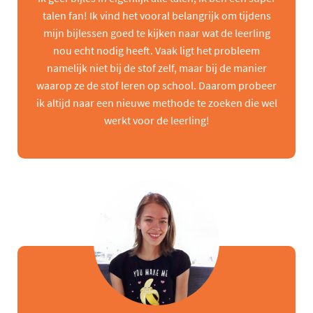
talen fan! Ik vind het vooral belangrijk om tijdens
mijn bijlessen goed te kijken naar wat de leerling
nou echt nodig heeft. Vaak ligt het probleem
namelijk niet bij de stof zelf, maar bij de manier
waarop ze de stof leren op school. Daarom probeer
ik altijd naar een nieuwe methode te zoeken die wel
werkt voor de leerling!