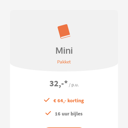
Mini
Pakket
32,-
*
/ p.u.
€ 64,- korting
16 uur bijles