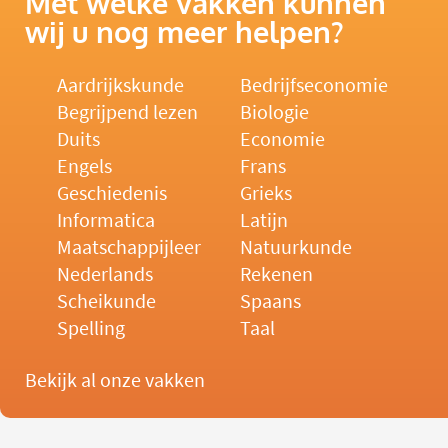
Met welke vakken kunnen
wij u nog meer helpen?
Aardrijkskunde
Bedrijfseconomie
Begrijpend lezen
Biologie
Duits
Economie
Engels
Frans
Geschiedenis
Grieks
Informatica
Latijn
Maatschappijleer
Natuurkunde
Nederlands
Rekenen
Scheikunde
Spaans
Spelling
Taal
Bekijk al onze vakken