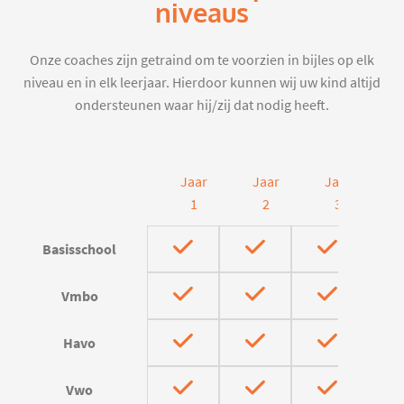
niveaus
Onze coaches zijn getraind om te voorzien in bijles op elk
niveau en in elk leerjaar. Hierdoor kunnen wij uw kind altijd
ondersteunen waar hij/zij dat nodig heeft.
Jaar
Jaar
Jaar
J
1
2
3
Basisschool
Vmbo
Havo
Vwo