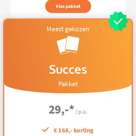
Kies pakket
Succes
Pakket
29,-
*
/ p.u.
€ 168,- korting