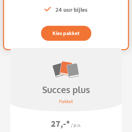
24 uur bijles
Kies pakket
Succes plus
Pakket
27,-
*
/ p.u.