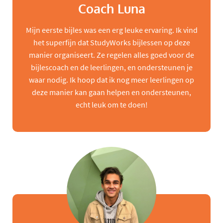
Coach Luna
Mijn eerste bijles was een erg leuke ervaring. Ik vind
het superfijn dat StudyWorks bijlessen op deze
manier organiseert. Ze regelen alles goed voor de
bijlescoach en de leerlingen, en ondersteunen je
waar nodig. Ik hoop dat ik nog meer leerlingen op
deze manier kan gaan helpen en ondersteunen,
echt leuk om te doen!