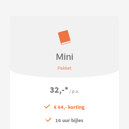
Mini
Pakket
32,-
*
/ p.u.
€ 64,- korting
16 uur bijles