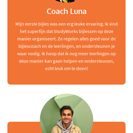
Coach Luna
Mijn eerste bijles was een erg leuke ervaring. Ik vind
het superfijn dat StudyWorks bijlessen op deze
manier organiseert. Ze regelen alles goed voor de
bijlescoach en de leerlingen, en ondersteunen je
waar nodig. Ik hoop dat ik nog meer leerlingen op
deze manier kan gaan helpen en ondersteunen,
echt leuk om te doen!