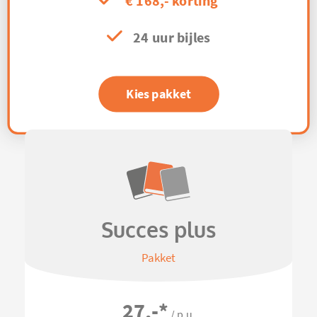
€ 168,- korting
24 uur bijles
Kies pakket
Succes plus
Pakket
27,-
*
/ p.u.