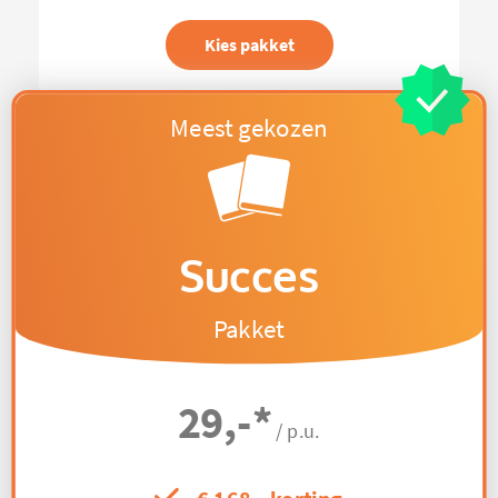
Kies pakket
Succes
Pakket
29,-
*
/ p.u.