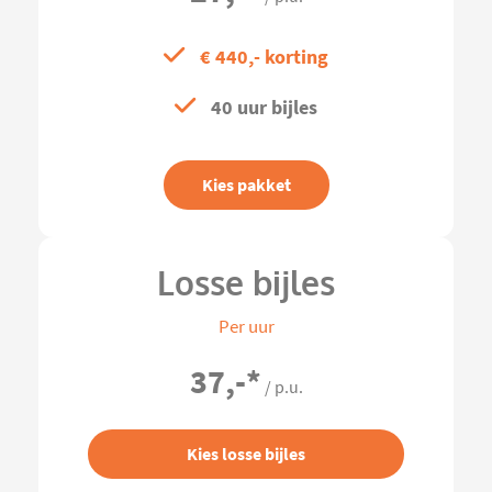
€ 440,- korting
40 uur bijles
Kies pakket
Losse bijles
Per uur
37,-
*
/ p.u.
Kies losse bijles