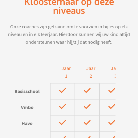
Kloosterhaar op deze
niveaus
Onze coaches zijn getraind om te voorzien in bijles op elk
niveau en in elk leerjaar. Hierdoor kunnen wij uw kind altijd
ondersteunen waar hij/zij dat nodig heeft.
Jaar
Jaar
Jaar
J
1
2
3
Basisschool
Vmbo
Havo