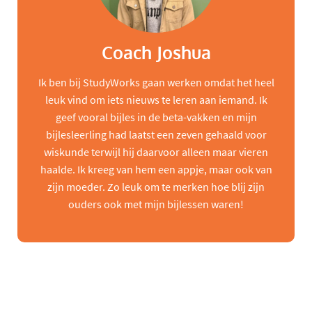
Coach Joshua
Ik ben bij StudyWorks gaan werken omdat het heel
leuk vind om iets nieuws te leren aan iemand. Ik
geef vooral bijles in de beta-vakken en mijn
bijlesleerling had laatst een zeven gehaald voor
wiskunde terwijl hij daarvoor alleen maar vieren
haalde. Ik kreeg van hem een appje, maar ook van
zijn moeder. Zo leuk om te merken hoe blij zijn
ouders ook met mijn bijlessen waren!