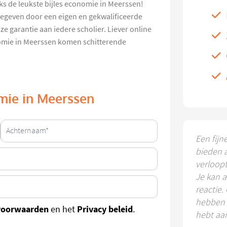
ks de leukste bijles economie in Meerssen!
 gegeven door een eigen en gekwalificeerde
e garantie aan iedere scholier. Liever online
onomie in Meerssen komen schitterende
omie in Meerssen
Een fijn
bieden 
verloop
Je kan a
reactie.
hebben k
voorwaarden
Privacy beleid
en het
.
hebt aa