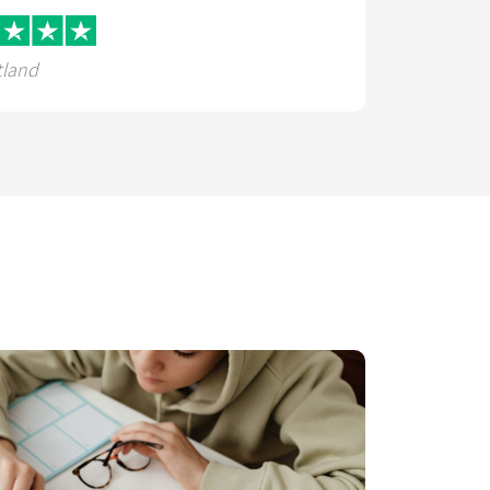
tland