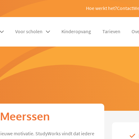
Hoe werkt het?
Contact
We
Voor scholen
Kinderopvang
Tarieven
Ove
n Meerssen
n nieuwe motivatie. StudyWorks vindt dat iedere