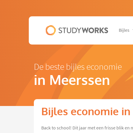
Bijles
De beste bijles economie
in Meerssen
Bijles economie i
Back to school! Dit jaar met een frisse blik e