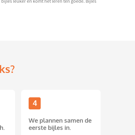
bijles leuker en komt het leren ten goede. Bijles
ks?
4
We plannen samen de
h.
eerste bijles in.