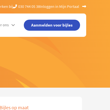
rken bij
030 744 05 38
Inloggen in Mijn Portaal
Aanmelden voor bijles
r ons
Bijles op maat