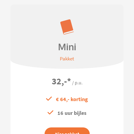
Mini
Pakket
32,-
*
/ p.u.
€ 64,- korting
16 uur bijles