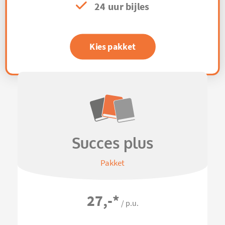
24 uur bijles
Kies pakket
Succes plus
Pakket
27,-
*
/ p.u.