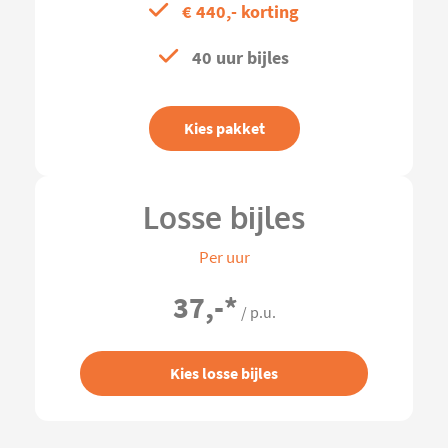
€ 440,- korting
40 uur bijles
Kies pakket
Losse bijles
Per uur
37,-
*
/ p.u.
Kies losse bijles