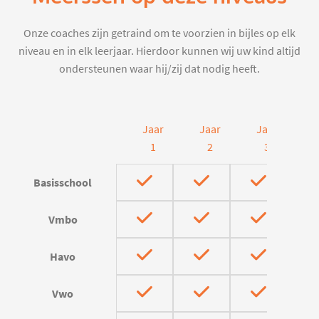
Onze coaches zijn getraind om te voorzien in bijles op elk
niveau en in elk leerjaar. Hierdoor kunnen wij uw kind altijd
ondersteunen waar hij/zij dat nodig heeft.
Jaar
Jaar
Jaar
J
1
2
3
Basisschool
Vmbo
Havo
Vwo