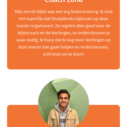
Mijn eerste bijles was een erg leuke ervaring. Ik vind
het superfijn dat StudyWorks bijlessen op deze
manier organiseert. Ze regelen alles goed voor de
bijlescoach en de leerlingen, en ondersteunen je
waar nodig. Ik hoop dat ik nog meer leerlingen op
deze manier kan gaan helpen en ondersteunen,
echt leuk om te doen!