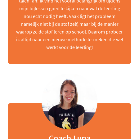
talen fan! Ik vind het vooral belangrijk om tijdens
mijn bijlessen goed te kijken naar wat de leerling
nou echt nodig heeft. Vaak ligt het probleem
namelijk niet bij de stof zelf, maar bij de manier
waarop ze de stof leren op school. Daarom probeer
ik altijd naar een nieuwe methode te zoeken die wel
werkt voor de leerling!
Coach Luna