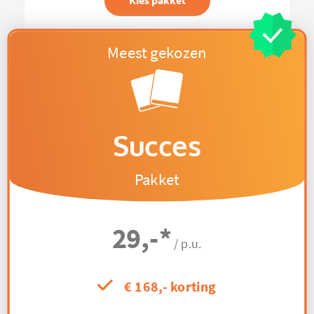
Kies pakket
Succes
Pakket
29,-
*
/ p.u.
€ 168,- korting