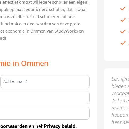
s effectief omdat wij iedere scholier een eigen,
pak op maat voor iedere scholier, dat is waar
n is zó effectief dat scholieren uit heel
 kind ook een deel worden van deze grote
bijles economie in Ommen van StudyWorks en
ind!
nomie in Ommen
Een fijn
bieden 
verloop
Je kan a
reactie.
hebben k
hebt aa
voorwaarden
Privacy beleid
en het
.