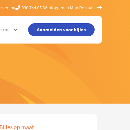
rken bij
030 744 05 38
Inloggen in Mijn Portaal
Aanmelden voor bijles
r ons
Bijles op maat