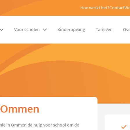
Hoe werkt het?
Contact
We
Voor scholen
Kinderopvang
Tarieven
Ove
in Ommen
omie in Ommen de hulp voor school om de