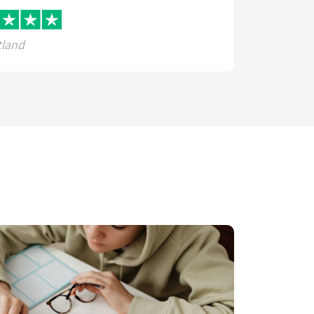
tland