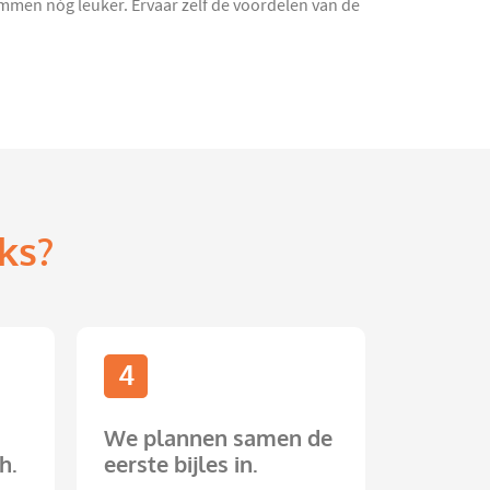
mmen nóg leuker. Ervaar zelf de voordelen van de
ks?
4
We plannen samen de
h.
eerste bijles in.