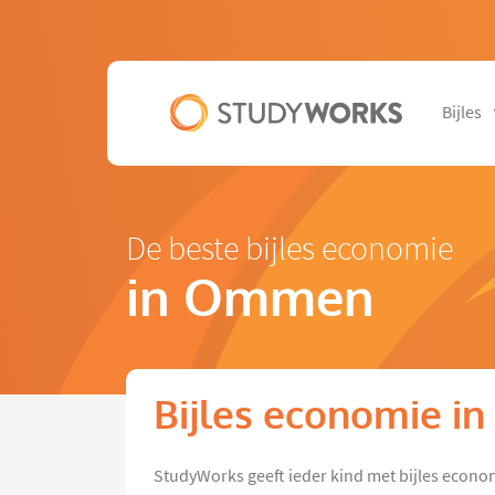
Bijles
De beste bijles economie
in Ommen
Bijles economie 
StudyWorks geeft ieder kind met bijles econ