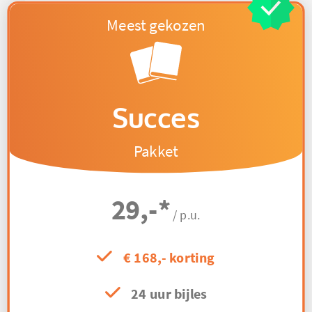
Succes
Pakket
29,-
*
/ p.u.
€ 168,- korting
24 uur bijles