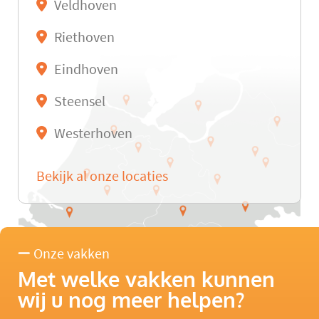
Veldhoven
Riethoven
Eindhoven
Steensel
Westerhoven
Bekijk al onze locaties
Onze vakken
Met welke vakken kunnen
wij u nog meer helpen?