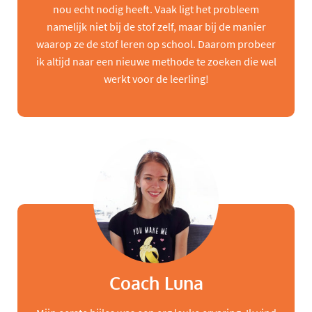
nou echt nodig heeft. Vaak ligt het probleem
namelijk niet bij de stof zelf, maar bij de manier
waarop ze de stof leren op school. Daarom probeer
ik altijd naar een nieuwe methode te zoeken die wel
werkt voor de leerling!
Coach Luna