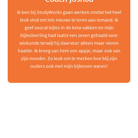
Ik ben bij StudyWorks gaan werken omdat het heel
leuk vind om iets nieuws te leren aan iemand. Ik
geef vooral bijles in de beta-vakken en mijn
bijlesleerling had laatst een zeven gehaald voor
wiskunde terwijl hij daarvoor alleen maar vieren
haalde. Ik kreeg van hem een appje, maar ook van
zijn moeder. Zo leuk om te merken hoe blij zijn
ouders ook met mijn bijlessen waren!