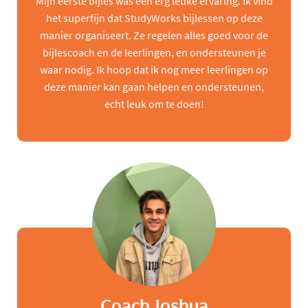
Mijn eerste bijles was een erg leuke ervaring. Ik vind
het superfijn dat StudyWorks bijlessen op deze
manier organiseert. Ze regelen alles goed voor de
bijlescoach en de leerlingen, en ondersteunen je
waar nodig. Ik hoop dat ik nog meer leerlingen op
deze manier kan gaan helpen en ondersteunen,
echt leuk om te doen!
Coach Joshua