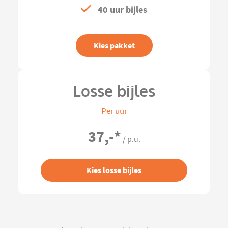
40 uur bijles
Kies pakket
Losse bijles
Per uur
37,-
*
/ p.u.
Kies losse bijles