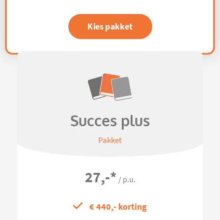
Kies pakket
Succes plus
Pakket
27,-
*
/ p.u.
€ 440,- korting