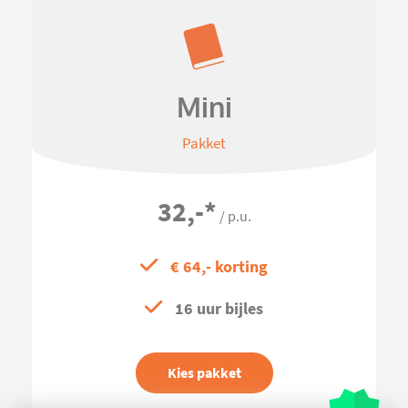
Mini
Pakket
32,-
*
/ p.u.
€ 64,- korting
16 uur bijles
Kies pakket