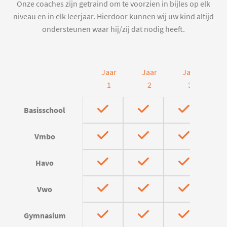
Onze coaches zijn getraind om te voorzien in bijles op elk
niveau en in elk leerjaar. Hierdoor kunnen wij uw kind altijd
ondersteunen waar hij/zij dat nodig heeft.
Jaar
Jaar
Jaar
J
1
2
3
Basisschool
Vmbo
Havo
Vwo
Gymnasium