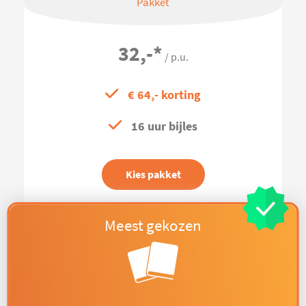
Pakket
32,-
*
/ p.u.
€ 64,- korting
16 uur bijles
Kies pakket