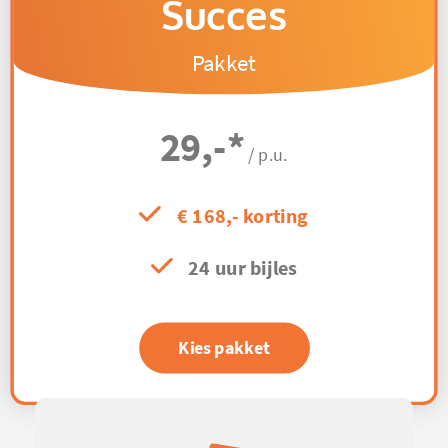
Succes
Pakket
29,-
*
/ p.u.
€ 168,- korting
24 uur bijles
Kies pakket