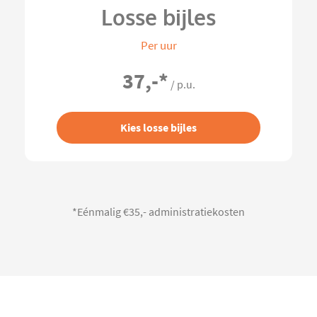
Losse bijles
Per uur
37,-
*
/ p.u.
Kies losse bijles
*Eénmalig €35,- administratiekosten