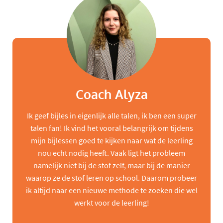
Coach Alyza
Ik geef bijles in eigenlijk alle talen, ik ben een super
talen fan! Ik vind het vooral belangrijk om tijdens
mijn bijlessen goed te kijken naar wat de leerling
nou echt nodig heeft. Vaak ligt het probleem
namelijk niet bij de stof zelf, maar bij de manier
waarop ze de stof leren op school. Daarom probeer
ik altijd naar een nieuwe methode te zoeken die wel
werkt voor de leerling!