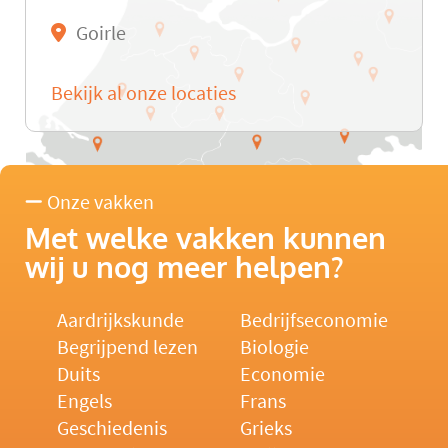
Goirle
Bekijk al onze locaties
Onze vakken
Met welke vakken kunnen
wij u nog meer helpen?
Aardrijkskunde
Bedrijfseconomie
Begrijpend lezen
Biologie
Duits
Economie
Engels
Frans
Geschiedenis
Grieks