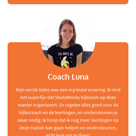
Coach Luna
Mijn eerste bijles was een erg leuke ervaring. Ik vind
het superfijn dat StudyWorks bijlessen op deze
manier organiseert. Ze regelen alles goed voor de
bijlescoach en de leerlingen, en ondersteunen je
waar nodig. Ik hoop dat ik nog meer leerlingen op
deze manier kan gaan helpen en ondersteunen,
echt leuk om te doen!