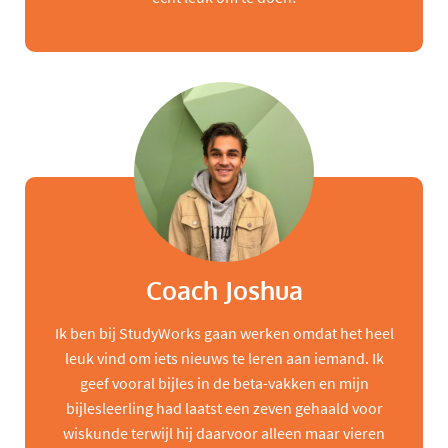
Coach Joshua
Ik ben bij StudyWorks gaan werken omdat het heel
leuk vind om iets nieuws te leren aan iemand. Ik
geef vooral bijles in de beta-vakken en mijn
bijlesleerling had laatst een zeven gehaald voor
wiskunde terwijl hij daarvoor alleen maar vieren