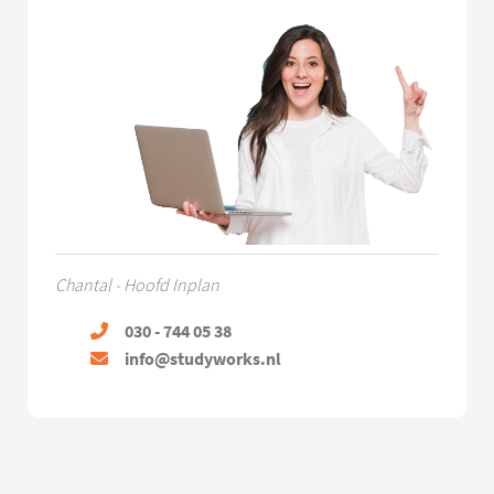
Chantal - Hoofd Inplan
030 - 744 05 38
info@studyworks.nl