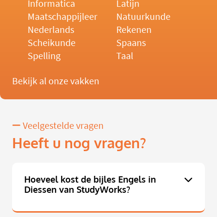
Informatica
Latijn
Maatschappijleer
Natuurkunde
Nederlands
Rekenen
Scheikunde
Spaans
Spelling
Taal
Bekijk al onze vakken
Veelgestelde vragen
Heeft u nog vragen?
Hoeveel kost de bijles Engels in
Diessen van StudyWorks?