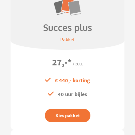
Succes plus
Pakket
27,-
*
/ p.u.
€ 440,- korting
40 uur bijles
Kies pakket