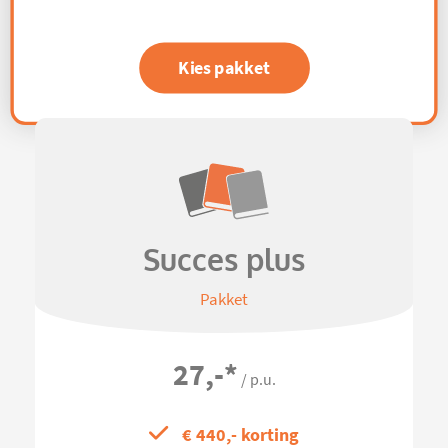
Kies pakket
Succes plus
Pakket
27,-
*
/ p.u.
€ 440,- korting