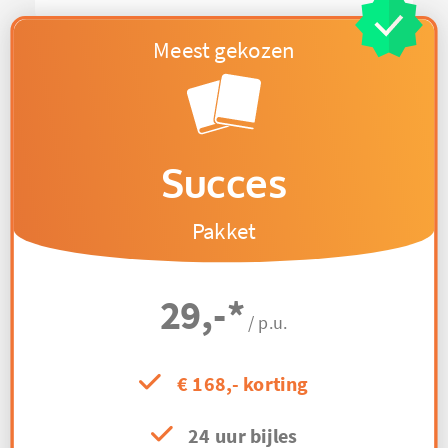
Succes
Pakket
29,-
*
/ p.u.
€ 168,- korting
24 uur bijles