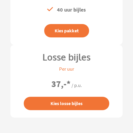
40 uur bijles
Kies pakket
Losse bijles
Per uur
37,-
*
/ p.u.
Kies losse bijles