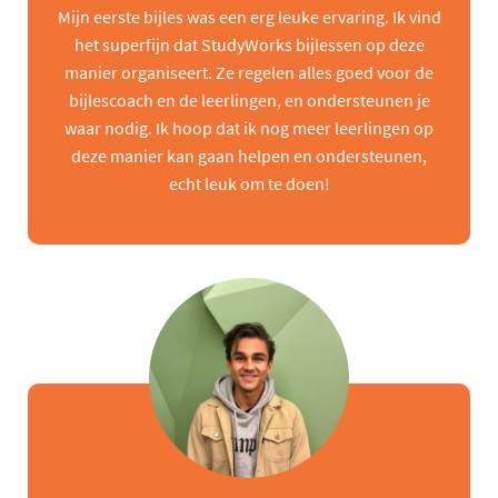
Mijn eerste bijles was een erg leuke ervaring. Ik vind
het superfijn dat StudyWorks bijlessen op deze
manier organiseert. Ze regelen alles goed voor de
bijlescoach en de leerlingen, en ondersteunen je
waar nodig. Ik hoop dat ik nog meer leerlingen op
deze manier kan gaan helpen en ondersteunen,
echt leuk om te doen!