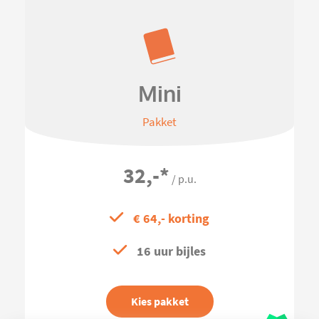
Mini
Pakket
32,-
*
/ p.u.
€ 64,- korting
16 uur bijles
Kies pakket