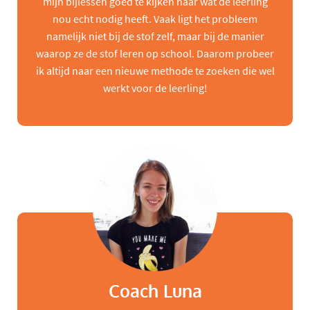
mijn bijlessen goed te kijken naar wat de leerling
nou echt nodig heeft. Vaak ligt het probleem
namelijk niet bij de stof zelf, maar bij de manier
waarop ze de stof leren op school. Daarom probeer
ik altijd naar een nieuwe methode te zoeken die wel
werkt voor de leerling!
Coach Luna