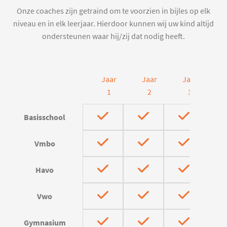
Onze coaches zijn getraind om te voorzien in bijles op elk
niveau en in elk leerjaar. Hierdoor kunnen wij uw kind altijd
ondersteunen waar hij/zij dat nodig heeft.
Jaar
Jaar
Jaar
J
1
2
3
Basisschool
Vmbo
Havo
Vwo
Gymnasium