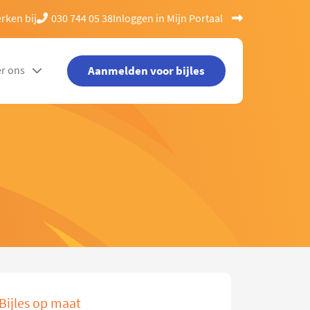
rken bij
030 744 05 38
Inloggen in Mijn Portaal
Aanmelden voor bijles
r ons
Bijles op maat