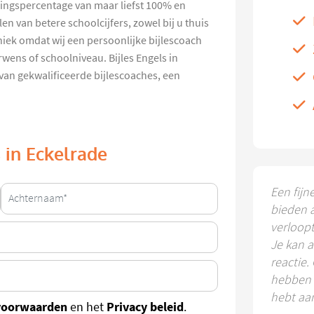
gingspercentage van maar liefst 100% en
n van betere schoolcijfers, zowel bij u thuis
uniek omdat wij een persoonlijke bijlescoach
wens of schoolniveau. Bijles Engels in
van gekwalificeerde bijlescoaches, een
s in Eckelrade
Een fijn
bieden 
verloop
Je kan a
reactie.
hebben k
hebt aa
voorwaarden
Privacy beleid
en het
.