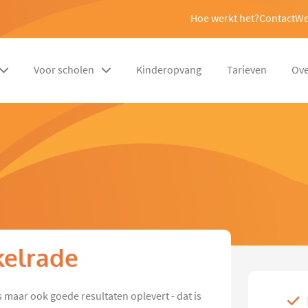
Hoe werkt het?
Contact
We
Voor scholen
Kinderopvang
Tarieven
Ove
ckelrade
is maar ook goede resultaten oplevert - dat is