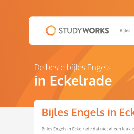
Bijles
De beste bijles Engels
in Eckelrade
Bijles Engels in E
Bijles Engels in Eckelrade dat niet alleen leuk 