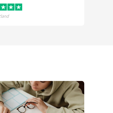
tland