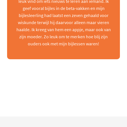
leuk vind om iets nieuws te leren aan iemand. Ik
geef vooral bijles in de beta-vakken en mijn
bijlesleerling had laatst een zeven gehaald voor
wiskunde terwijl hij daarvoor alleen maar vieren
haalde. Ik kreeg van hem een appje, maar ook van
zijn moeder. Zo leuk om te merken hoe blij zijn
ouders ook met mijn bijlessen waren!