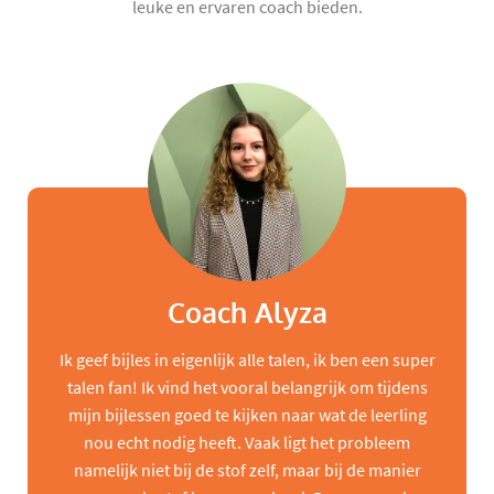
leuke en ervaren coach bieden.
Coach Alyza
Ik geef bijles in eigenlijk alle talen, ik ben een super
talen fan! Ik vind het vooral belangrijk om tijdens
mijn bijlessen goed te kijken naar wat de leerling
nou echt nodig heeft. Vaak ligt het probleem
namelijk niet bij de stof zelf, maar bij de manier