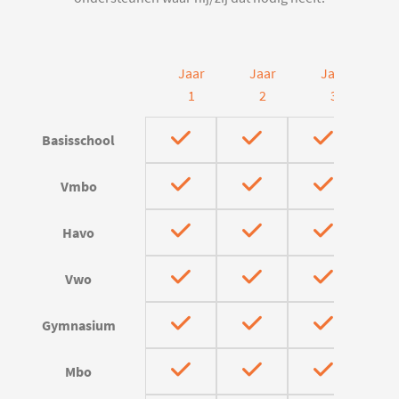
Jaar
Jaar
Jaar
J
1
2
3
Basisschool
Vmbo
Havo
Vwo
Gymnasium
Mbo