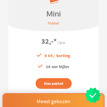
Mini
Pakket
32,-
*
/ p.u.
€ 64,- korting
16 uur bijles
Kies pakket