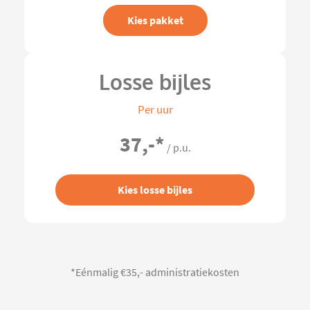
Kies pakket
Losse bijles
Per uur
37,-
*
/ p.u.
Kies losse bijles
*Eénmalig €35,- administratiekosten