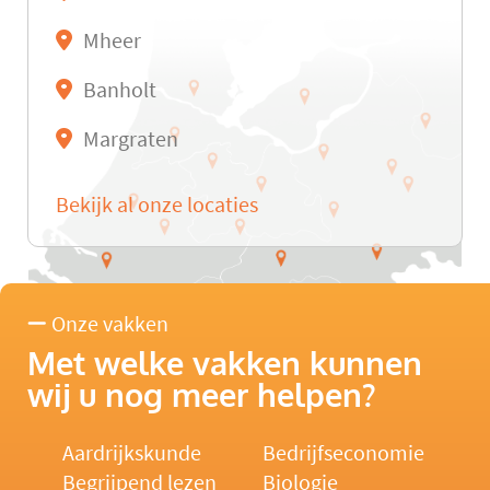
Mheer
Banholt
Margraten
Bekijk al onze locaties
Onze vakken
Met welke vakken kunnen
wij u nog meer helpen?
Aardrijkskunde
Bedrijfseconomie
Begrijpend lezen
Biologie