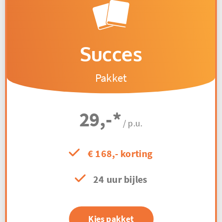
Succes
Pakket
29,-
*
/ p.u.
€ 168,- korting
24 uur bijles
Kies pakket