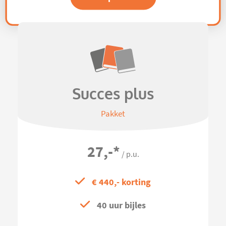
Succes plus
Pakket
27,-
*
/ p.u.
€ 440,- korting
40 uur bijles