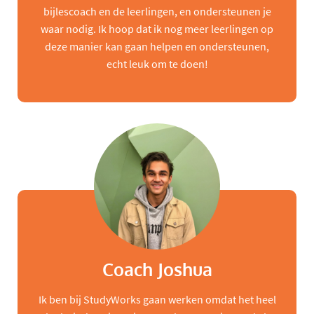
bijlescoach en de leerlingen, en ondersteunen je
waar nodig. Ik hoop dat ik nog meer leerlingen op
deze manier kan gaan helpen en ondersteunen,
echt leuk om te doen!
Coach Joshua
Ik ben bij StudyWorks gaan werken omdat het heel