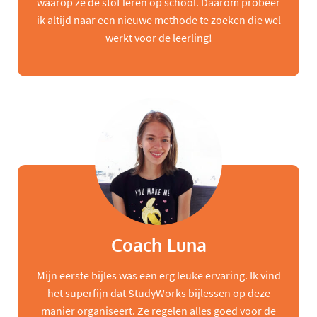
waarop ze de stof leren op school. Daarom probeer
ik altijd naar een nieuwe methode te zoeken die wel
werkt voor de leerling!
Coach Luna
Mijn eerste bijles was een erg leuke ervaring. Ik vind
het superfijn dat StudyWorks bijlessen op deze
manier organiseert. Ze regelen alles goed voor de