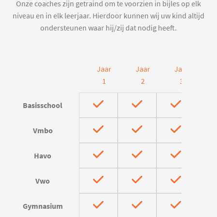
Onze coaches zijn getraind om te voorzien in bijles op elk
niveau en in elk leerjaar. Hierdoor kunnen wij uw kind altijd
ondersteunen waar hij/zij dat nodig heeft.
Jaar
Jaar
Jaar
J
1
2
3
Basisschool
Vmbo
Havo
Vwo
Gymnasium