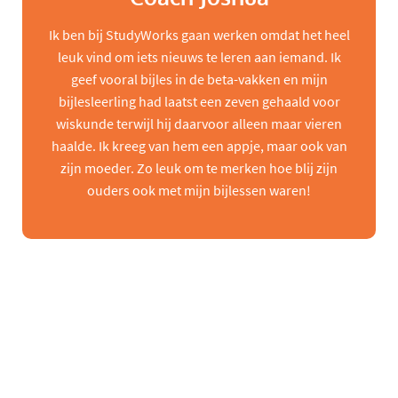
Ik ben bij StudyWorks gaan werken omdat het heel
leuk vind om iets nieuws te leren aan iemand. Ik
geef vooral bijles in de beta-vakken en mijn
bijlesleerling had laatst een zeven gehaald voor
wiskunde terwijl hij daarvoor alleen maar vieren
haalde. Ik kreeg van hem een appje, maar ook van
zijn moeder. Zo leuk om te merken hoe blij zijn
ouders ook met mijn bijlessen waren!