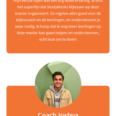
Mijn eerste bijles was een erg leuke ervaring. Ik vind
het superfijn dat StudyWorks bijlessen op deze
manier organiseert. Ze regelen alles goed voor de
bijlescoach en de leerlingen, en ondersteunen je
waar nodig. Ik hoop dat ik nog meer leerlingen op
deze manier kan gaan helpen en ondersteunen,
echt leuk om te doen!
Coach Joshua