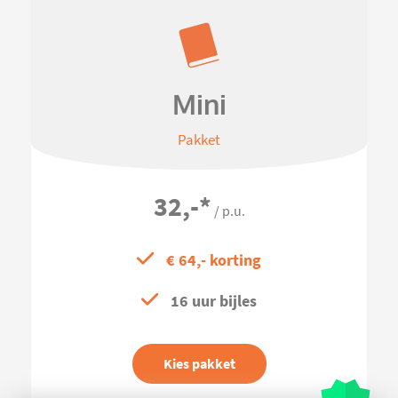
Mini
Pakket
32,-
*
/ p.u.
€ 64,- korting
16 uur bijles
Kies pakket