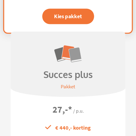
Kies pakket
Succes plus
Pakket
27,-
*
/ p.u.
€ 440,- korting