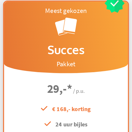
Succes
Pakket
29,-
*
/ p.u.
€ 168,- korting
24 uur bijles