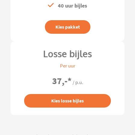
40 uur bijles
Kies pakket
Losse bijles
Per uur
37,-
*
/ p.u.
Kies losse bijles