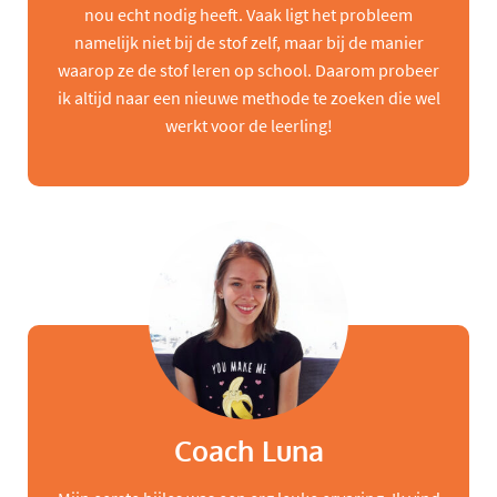
nou echt nodig heeft. Vaak ligt het probleem
namelijk niet bij de stof zelf, maar bij de manier
waarop ze de stof leren op school. Daarom probeer
ik altijd naar een nieuwe methode te zoeken die wel
werkt voor de leerling!
Coach Luna