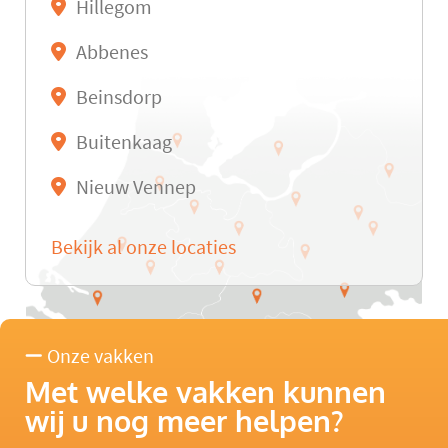
Hillegom
Abbenes
Beinsdorp
Buitenkaag
Nieuw Vennep
Bekijk al onze locaties
Onze vakken
Met welke vakken kunnen
wij u nog meer helpen?