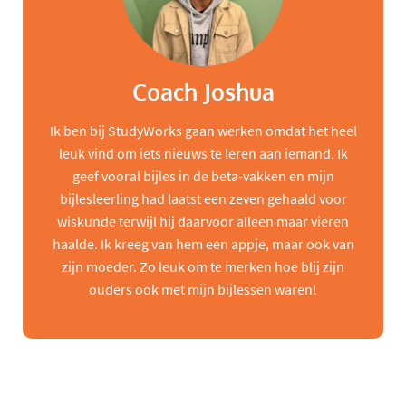
Coach Joshua
Ik ben bij StudyWorks gaan werken omdat het heel
leuk vind om iets nieuws te leren aan iemand. Ik
geef vooral bijles in de beta-vakken en mijn
bijlesleerling had laatst een zeven gehaald voor
wiskunde terwijl hij daarvoor alleen maar vieren
haalde. Ik kreeg van hem een appje, maar ook van
zijn moeder. Zo leuk om te merken hoe blij zijn
ouders ook met mijn bijlessen waren!