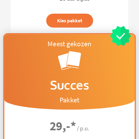
Kies pakket
Succes
Pakket
29,-
*
/ p.u.