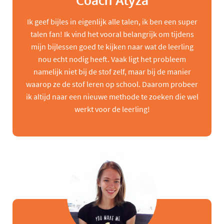
Coach Alyza
Ik geef bijles in eigenlijk alle talen, ik ben een super
talen fan! Ik vind het vooral belangrijk om tijdens
mijn bijlessen goed te kijken naar wat de leerling
nou echt nodig heeft. Vaak ligt het probleem
namelijk niet bij de stof zelf, maar bij de manier
waarop ze de stof leren op school. Daarom probeer
ik altijd naar een nieuwe methode te zoeken die wel
werkt voor de leerling!