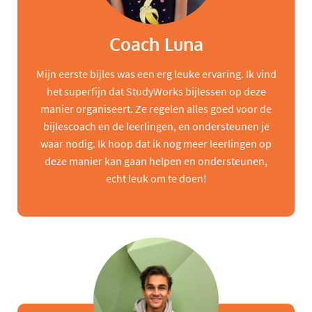
Coach Luna
Mijn eerste bijles was een erg leuke ervaring. Ik vind
het superfijn dat StudyWorks bijlessen op deze
manier organiseert. Ze regelen alles goed voor de
bijlescoach en de leerlingen, en ondersteunen je
waar nodig. Ik hoop dat ik nog meer leerlingen op
deze manier kan gaan helpen en ondersteunen,
echt leuk om te doen!