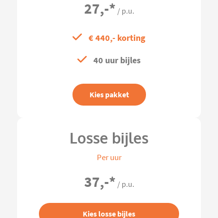
27,-
*
/ p.u.
€ 440,- korting
40 uur bijles
Kies pakket
Losse bijles
Per uur
37,-
*
/ p.u.
Kies losse bijles