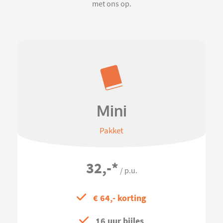
met ons op.
Mini
Pakket
32,-
*
/ p.u.
€ 64,- korting
16 uur bijles