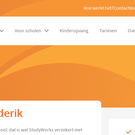
Hoe werkt het?
Contact
We
Voor scholen
Kinderopvang
Tarieven
Ove
derik
hool: dat is wat StudyWorks verzekert met