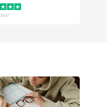
tland