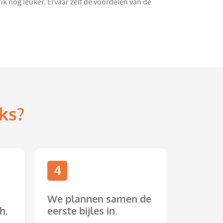
k nóg leuker. Ervaar zelf de voordelen van de
ks?
4
We plannen samen de
h.
eerste bijles in.