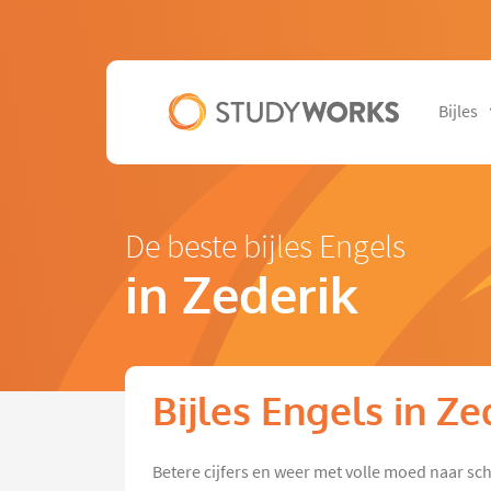
Bijles
De beste bijles Engels
in Zederik
Bijles Engels in Ze
Betere cijfers en weer met volle moed naar sc