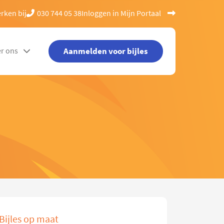
rken bij
030 744 05 38
Inloggen in Mijn Portaal
Aanmelden voor bijles
r ons
Bijles op maat