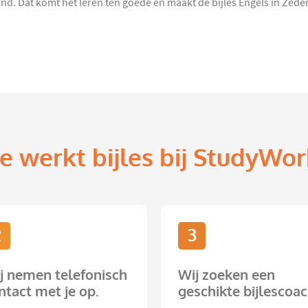
. Dat komt het leren ten goede en maakt de bijles Engels in Zederi
e werkt bijles bij StudyWor
2
3
j nemen telefonisch
Wij zoeken een
ntact met je op.
geschikte bijlescoac