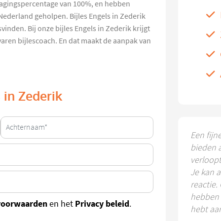
s slagingspercentage van 100%, en hebben
 Nederland geholpen. Bijles Engels in Zederik
inden. Bij onze bijles Engels in Zederik krijgt
varen bijlescoach. En dat maakt de aanpak van
s in Zederik
Een fijn
bieden 
verloop
Je kan a
reactie.
hebben k
voorwaarden
Privacy beleid
en het
.
hebt aa