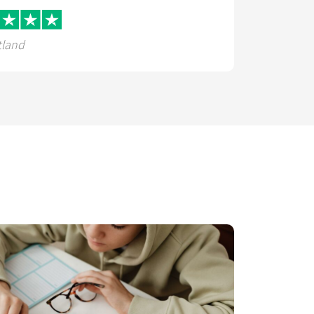
tland