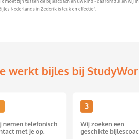
 klik moet zijn tussen de bijlescoach en uw kind - daarom zullen wij
les Nederlands in Zederik is leuk en effectief.
e werkt bijles bij StudyWor
2
3
j nemen telefonisch
Wij zoeken een
ntact met je op.
geschikte bijlescoac