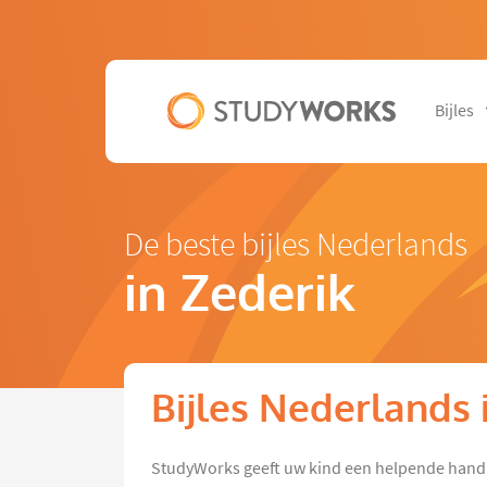
Bijles
De beste bijles Nederlands
in Zederik
Bijles Nederlands 
StudyWorks geeft uw kind een helpende hand 