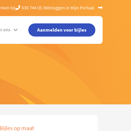
rken bij
030 744 05 38
Inloggen in Mijn Portaal
Aanmelden voor bijles
r ons
Bijles op maat