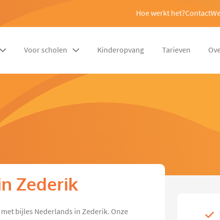
Hoe werkt het?
Contact
We
Voor scholen
Kinderopvang
Tarieven
Ove
in Zederik
met bijles Nederlands in Zederik. Onze