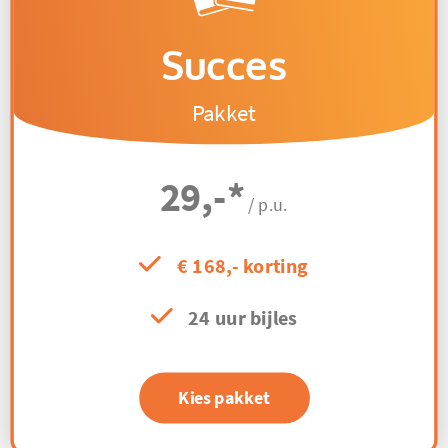
Succes
Pakket
29,-
*
/ p.u.
€ 168,- korting
24 uur bijles
Kies pakket