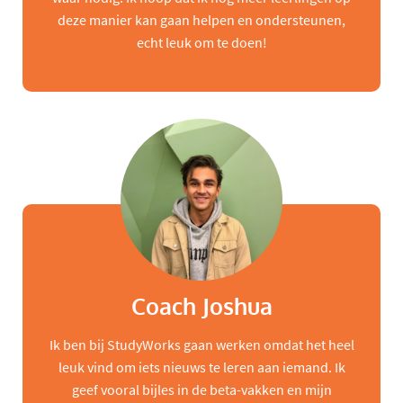
deze manier kan gaan helpen en ondersteunen,
echt leuk om te doen!
Coach Joshua
Ik ben bij StudyWorks gaan werken omdat het heel
leuk vind om iets nieuws te leren aan iemand. Ik
geef vooral bijles in de beta-vakken en mijn