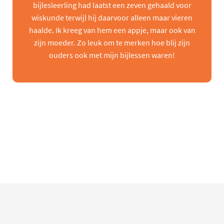
bijlesleerling had laatst een zeven gehaald voor
wiskunde terwijl hij daarvoor alleen maar vieren
haalde. Ik kreeg van hem een appje, maar ook van
zijn moeder. Zo leuk om te merken hoe blij zijn
ouders ook met mijn bijlessen waren!