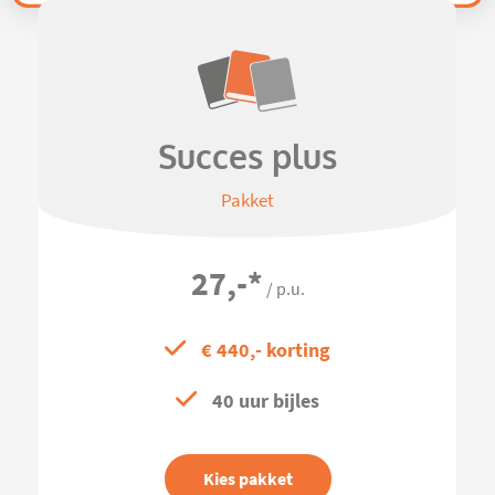
Succes plus
Pakket
27,-
*
/ p.u.
€ 440,- korting
40 uur bijles
Kies pakket