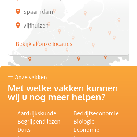
Spaarndam
Vijfhuizen
Bekijk al onze locaties
Onze vakken
Met welke vakken kunnen
wij u nog meer helpen?
Aardrijkskunde
Bedrijfseconomie
Begrijpend lezen
Biologie
Duits
Economie