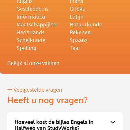
Engels
Frans
Geschiedenis
Grieks
Informatica
Latijn
Maatschappijleer
Natuurkunde
Nederlands
Rekenen
Scheikunde
Spaans
Spelling
Taal
Bekijk al onze vakken
Veelgestelde vragen
Heeft u nog vragen?
Hoeveel kost de bijles Engels in
Halfweg van StudyWorks?