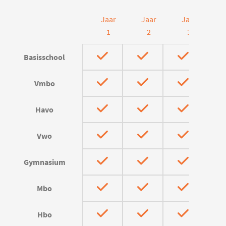
Jaar
Jaar
Jaar
J
1
2
3
Basisschool
Vmbo
Havo
Vwo
Gymnasium
Mbo
Hbo