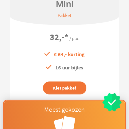
Mini
Pakket
32,-
*
/ p.u.
€ 64,- korting
16 uur bijles
Kies pakket