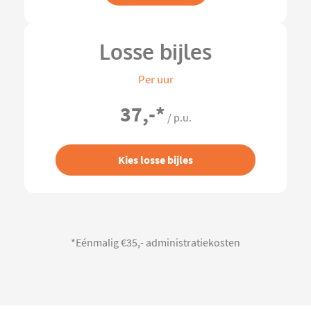
Losse bijles
Per uur
37,-
*
/ p.u.
Kies losse bijles
*Eénmalig €35,- administratiekosten