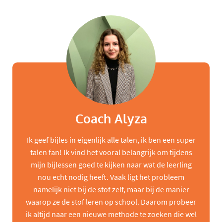
Coach Alyza
Ik geef bijles in eigenlijk alle talen, ik ben een super
talen fan! Ik vind het vooral belangrijk om tijdens
mijn bijlessen goed te kijken naar wat de leerling
nou echt nodig heeft. Vaak ligt het probleem
namelijk niet bij de stof zelf, maar bij de manier
waarop ze de stof leren op school. Daarom probeer
ik altijd naar een nieuwe methode te zoeken die wel