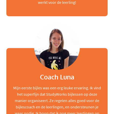
werkt voor de leerling!
Coach Luna
Mijn eerste bijles was een erg leuke ervaring. Ik vind
het superfijn dat StudyWorks bijlessen op deze
manier organiseert. Ze regelen alles goed voor de
bijlescoach en de leerlingen, en ondersteunen je
waar nodig. Ik hoop dat ik nog meer leerlingen op