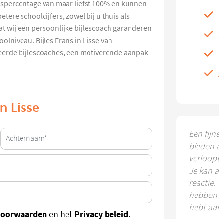
gspercentage van maar liefst 100% en kunnen
tere schoolcijfers, zowel bij u thuis als
dat wij een persoonlijke bijlescoach garanderen
olniveau. Bijles Frans in Lisse van
ceerde bijlescoaches, een motiverende aanpak
in Lisse
Een fijn
bieden 
verloop
Je kan a
reactie.
hebben k
hebt aa
voorwaarden
Privacy beleid
en het
.