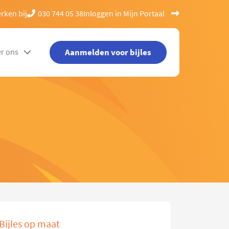
rken bij
030 744 05 38
Inloggen in Mijn Portaal
Aanmelden voor bijles
r ons
Bijles op maat