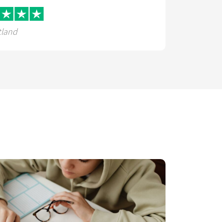
tland