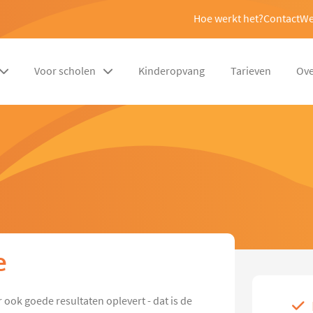
Hoe werkt het?
Contact
We
Voor scholen
Kinderopvang
Tarieven
Ove
e
ar ook goede resultaten oplevert - dat is de