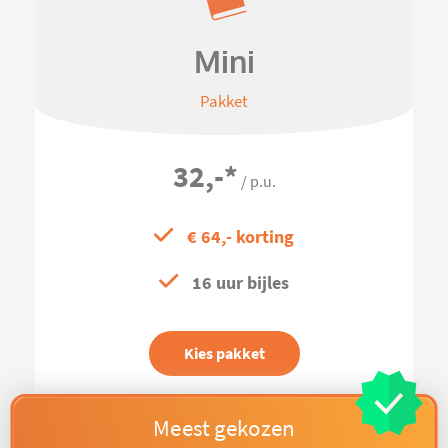
Mini
Pakket
32,-
*
/ p.u.
€ 64,- korting
16 uur bijles
Kies pakket