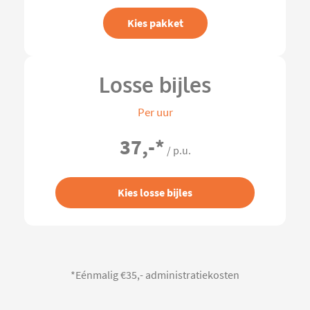
Kies pakket
Losse bijles
Per uur
37,-
*
/ p.u.
Kies losse bijles
*Eénmalig €35,- administratiekosten