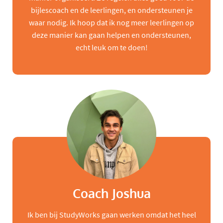
bijlescoach en de leerlingen, en ondersteunen je
waar nodig. Ik hoop dat ik nog meer leerlingen op
deze manier kan gaan helpen en ondersteunen,
echt leuk om te doen!
Coach Joshua
Ik ben bij StudyWorks gaan werken omdat het heel