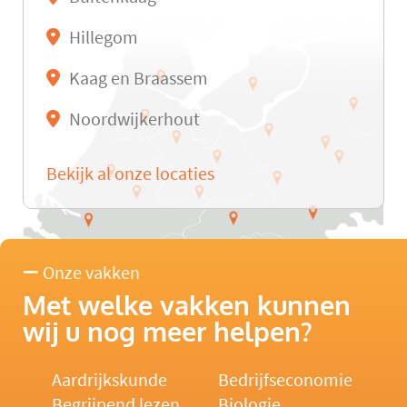
Hillegom
Kaag en Braassem
Noordwijkerhout
Bekijk al onze locaties
Onze vakken
Met welke vakken kunnen
wij u nog meer helpen?
Aardrijkskunde
Bedrijfseconomie
Begrijpend lezen
Biologie