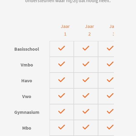
ondersteunen waar hij/zij dat nodig heeft.
Jaar
Jaar
Jaar
J
1
2
3
Basisschool
Vmbo
Havo
Vwo
Gymnasium
Mbo