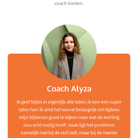
coach bieden.
Coach Alyza
Ik geef bijles in eigenlijk alle talen, ik ben een super
talen fan! Ik vind het vooral belangrijk om tijdens
mijn bijlessen goed te kijken naar wat de leerling
nou echt nodig heeft. Vaak ligt het probleem
namelijk niet bij de stof zelf, maar bij de manier