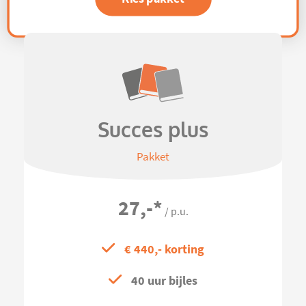
Succes plus
Pakket
27,-
*
/ p.u.
€ 440,- korting
40 uur bijles