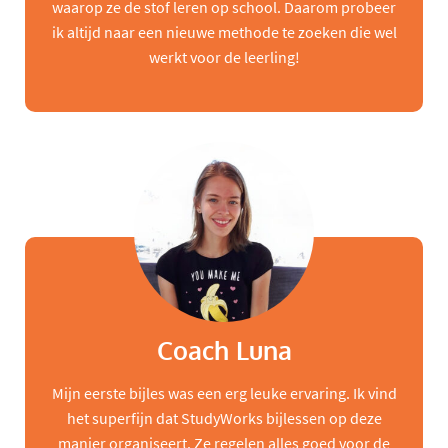
waarop ze de stof leren op school. Daarom probeer
ik altijd naar een nieuwe methode te zoeken die wel
werkt voor de leerling!
Coach Luna
Mijn eerste bijles was een erg leuke ervaring. Ik vind
het superfijn dat StudyWorks bijlessen op deze
manier organiseert. Ze regelen alles goed voor de