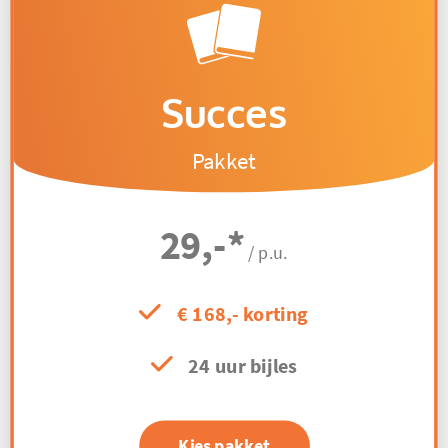
Succes
Pakket
29,-
*
/ p.u.
€ 168,- korting
24 uur bijles
Kies pakket