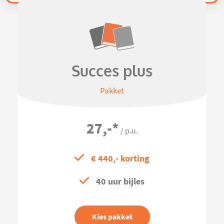
Succes plus
Pakket
27,-
*
/ p.u.
€ 440,- korting
40 uur bijles
Kies pakket