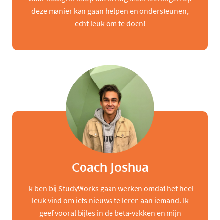
deze manier kan gaan helpen en ondersteunen,
echt leuk om te doen!
Coach Joshua
Ik ben bij StudyWorks gaan werken omdat het heel
leuk vind om iets nieuws te leren aan iemand. Ik
geef vooral bijles in de beta-vakken en mijn