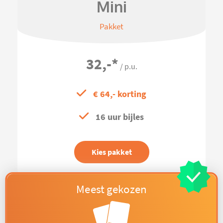
Mini
Pakket
32,-
*
/ p.u.
€ 64,- korting
16 uur bijles
Kies pakket