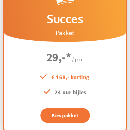
Succes
Pakket
29,-
*
/ p.u.
€ 168,- korting
24 uur bijles
Kies pakket