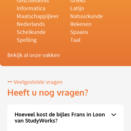
Geschiedenis
Grieks
Informatica
Latijn
Maatschappijleer
Natuurkunde
Nederlands
Rekenen
Scheikunde
Spaans
Spelling
Taal
Bekijk al onze vakken
Veelgestelde vragen
Heeft u nog vragen?
Hoeveel kost de bijles Frans in Loon
van StudyWorks?