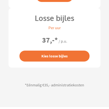
Losse bijles
Per uur
37,-
*
/ p.u.
Kies losse bijles
*Eénmalig €35,- administratiekosten