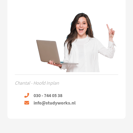
Chantal - Hoofd Inplan
030 - 744 05 38
info@studyworks.nl