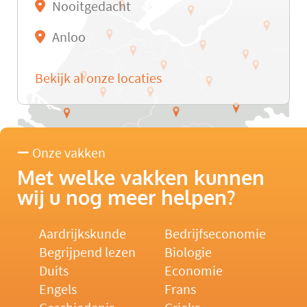
Nooitgedacht
Anloo
Bekijk al onze locaties
Onze vakken
Met welke vakken kunnen
wij u nog meer helpen?
Aardrijkskunde
Bedrijfseconomie
Begrijpend lezen
Biologie
Duits
Economie
Engels
Frans