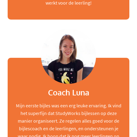
werkt voor de leerling!
Coach Luna
Mijn eerste bijles was een erg leuke ervaring. Ik vind
het superfijn dat StudyWorks bijlessen op deze
manier organiseert. Ze regelen alles goed voor de
bijlescoach en de leerlingen, en ondersteunen je
waar nodig. Ik hoop dat ik nog meer leerlingen op