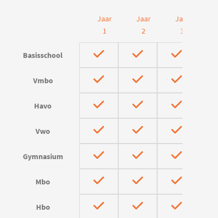
Jaar
Jaar
Jaar
J
1
2
3
Basisschool
Vmbo
Havo
Vwo
Gymnasium
Mbo
Hbo