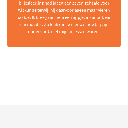
bijlesleerling had laatst een zeven gehaald voor
wiskunde terwijl hij daarvoor alleen maar vieren
haalde. Ik kreeg van hem een appje, maar ook van
zijn moeder. Zo leuk om te merken hoe blij zijn
ouders ook met mijn bijlessen waren!