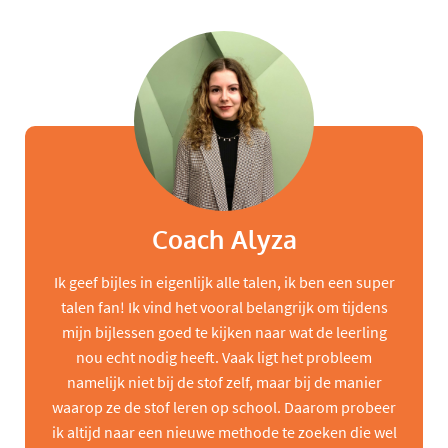
Coach Alyza
Ik geef bijles in eigenlijk alle talen, ik ben een super
talen fan! Ik vind het vooral belangrijk om tijdens
mijn bijlessen goed te kijken naar wat de leerling
nou echt nodig heeft. Vaak ligt het probleem
namelijk niet bij de stof zelf, maar bij de manier
waarop ze de stof leren op school. Daarom probeer
ik altijd naar een nieuwe methode te zoeken die wel