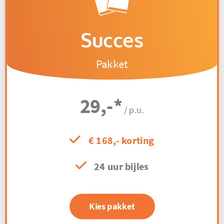
Succes
Pakket
29,-
*
/ p.u.
€ 168,- korting
24 uur bijles
Kies pakket