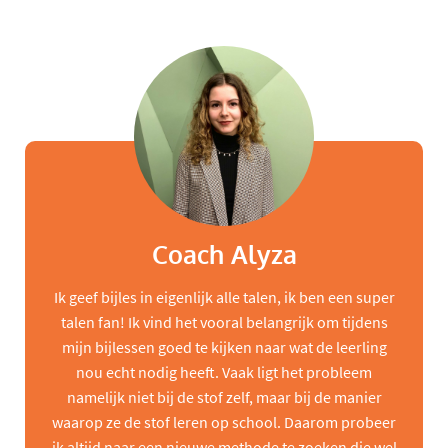
Coach Alyza
Ik geef bijles in eigenlijk alle talen, ik ben een super
talen fan! Ik vind het vooral belangrijk om tijdens
mijn bijlessen goed te kijken naar wat de leerling
nou echt nodig heeft. Vaak ligt het probleem
namelijk niet bij de stof zelf, maar bij de manier
waarop ze de stof leren op school. Daarom probeer
ik altijd naar een nieuwe methode te zoeken die wel