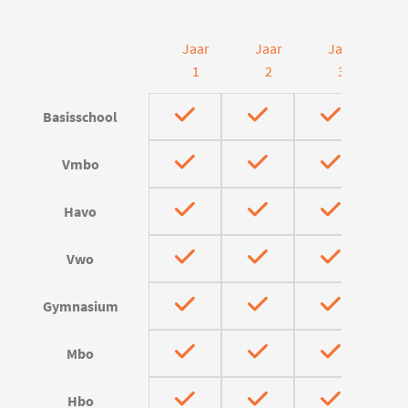
Jaar
Jaar
Jaar
J
1
2
3
Basisschool
Vmbo
Havo
Vwo
Gymnasium
Mbo
Hbo