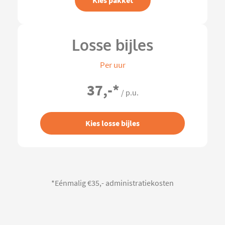
Kies pakket
Losse bijles
Per uur
37,-
*
/ p.u.
Kies losse bijles
*Eénmalig €35,- administratiekosten