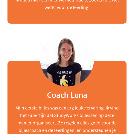
werkt voor de leerling!
Coach Luna
Mijn eerste bijles was een erg leuke ervaring. Ik vind
het superfijn dat StudyWorks bijlessen op deze
manier organiseert. Ze regelen alles goed voor de
bijlescoach en de leerlingen, en ondersteunen je