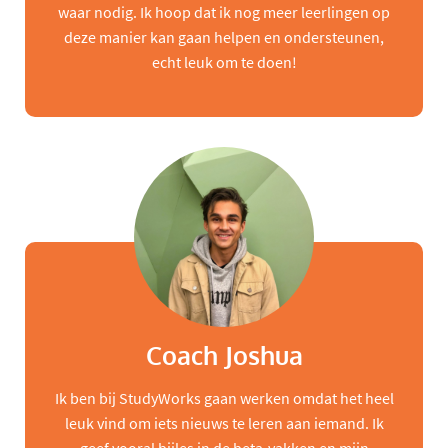
waar nodig. Ik hoop dat ik nog meer leerlingen op
deze manier kan gaan helpen en ondersteunen,
echt leuk om te doen!
Coach Joshua
Ik ben bij StudyWorks gaan werken omdat het heel
leuk vind om iets nieuws te leren aan iemand. Ik