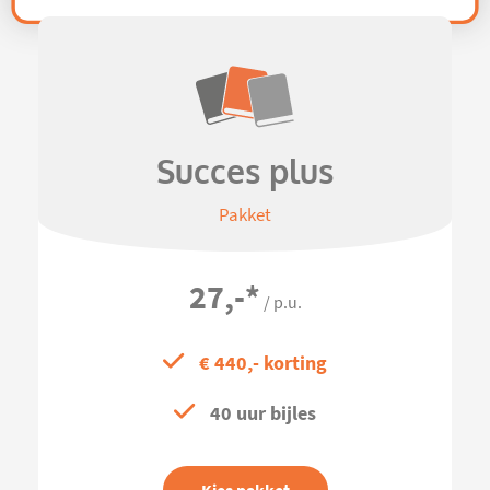
Succes plus
Pakket
27,-
*
/ p.u.
€ 440,- korting
40 uur bijles