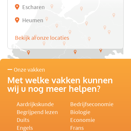
Escharen
Heumen
Bekijk al onze locaties
Onze vakken
Met welke vakken kunnen
wij u nog meer helpen?
Aardrijkskunde
Bedrijfseconomie
Begrijpend lezen
Biologie
Duits
Economie
Engels
Frans