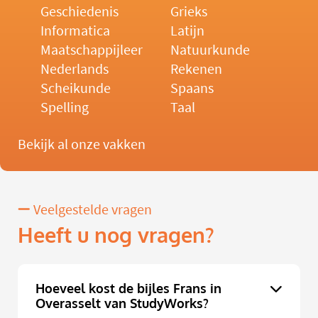
Geschiedenis
Grieks
Informatica
Latijn
Maatschappijleer
Natuurkunde
Nederlands
Rekenen
Scheikunde
Spaans
Spelling
Taal
Bekijk al onze vakken
Veelgestelde vragen
Heeft u nog vragen?
Hoeveel kost de bijles Frans in
Overasselt van StudyWorks?