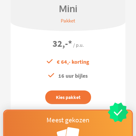
Mini
Pakket
32,-
*
/ p.u.
€ 64,- korting
16 uur bijles
Kies pakket