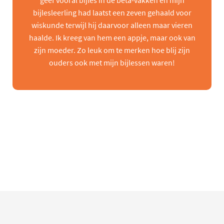
geef vooral bijles in de beta-vakken en mijn
bijlesleerling had laatst een zeven gehaald voor
wiskunde terwijl hij daarvoor alleen maar vieren
haalde. Ik kreeg van hem een appje, maar ook van
zijn moeder. Zo leuk om te merken hoe blij zijn
ouders ook met mijn bijlessen waren!