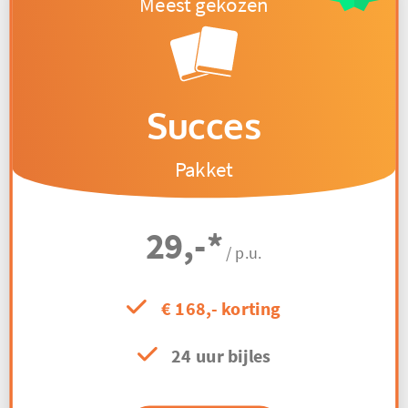
Succes
Pakket
29,-
*
/ p.u.
€ 168,- korting
24 uur bijles