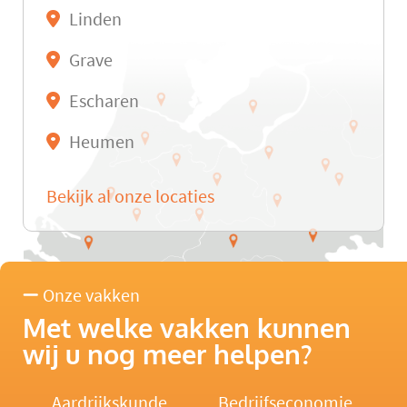
Linden
Grave
Escharen
Heumen
Bekijk al onze locaties
Onze vakken
Met welke vakken kunnen
wij u nog meer helpen?
Aardrijkskunde
Bedrijfseconomie