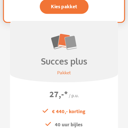
Kies pakket
Succes plus
Pakket
27,-
*
/ p.u.
€ 440,- korting
40 uur bijles