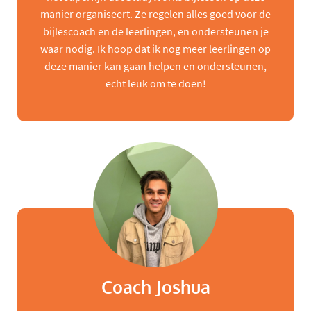
manier organiseert. Ze regelen alles goed voor de
bijlescoach en de leerlingen, en ondersteunen je
waar nodig. Ik hoop dat ik nog meer leerlingen op
deze manier kan gaan helpen en ondersteunen,
echt leuk om te doen!
Coach Joshua