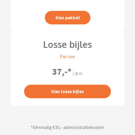
Kies pakket
Losse bijles
Per uur
37,-
*
/ p.u.
Kies losse bijles
*Eénmalig €35,- administratiekosten