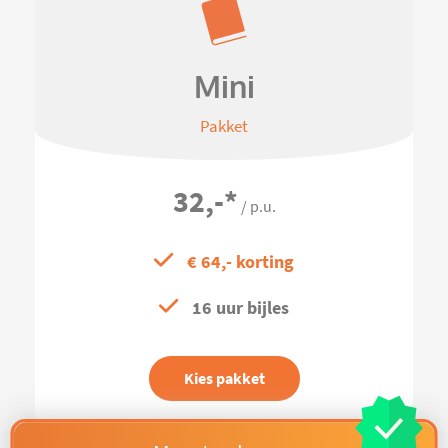
Mini
Pakket
32,-
*
/ p.u.
€ 64,- korting
16 uur bijles
Kies pakket