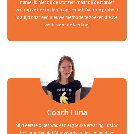
namelijk niet bij de stof zelf, maar bij de manier
waarop ze de stof leren op school. Daarom probeer
ik altijd naar een nieuwe methode te zoeken die wel
werkt voor de leerling!
Coach Luna
Mijn eerste bijles was een erg leuke ervaring. Ik vind
het superfijn dat StudyWorks bijlessen op deze