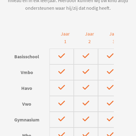
niveau en in elk leerjaar. Hierdoor kunnen wij uw kind altijd
ondersteunen waar hij/zij dat nodig heeft.
Jaar
Jaar
Jaar
J
1
2
3
Basisschool
Vmbo
Havo
Vwo
Gymnasium
Mbo