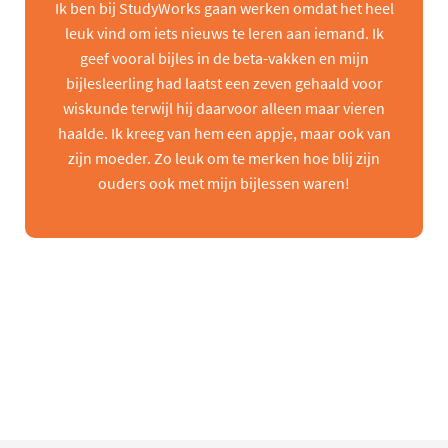
Ik ben bij StudyWorks gaan werken omdat het heel
leuk vind om iets nieuws te leren aan iemand. Ik
geef vooral bijles in de beta-vakken en mijn
bijlesleerling had laatst een zeven gehaald voor
wiskunde terwijl hij daarvoor alleen maar vieren
haalde. Ik kreeg van hem een appje, maar ook van
zijn moeder. Zo leuk om te merken hoe blij zijn
ouders ook met mijn bijlessen waren!