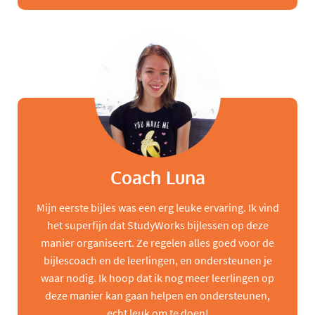
Coach Luna
Mijn eerste bijles was een erg leuke ervaring. Ik vind
het superfijn dat StudyWorks bijlessen op deze
manier organiseert. Ze regelen alles goed voor de
bijlescoach en de leerlingen, en ondersteunen je
waar nodig. Ik hoop dat ik nog meer leerlingen op
deze manier kan gaan helpen en ondersteunen,
echt leuk om te doen!