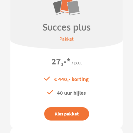
Succes plus
Pakket
27,-
*
/ p.u.
€ 440,- korting
40 uur bijles
Kies pakket