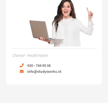
Chantal - Hoofd Inplan
030 - 744 05 38
info@studyworks.nl