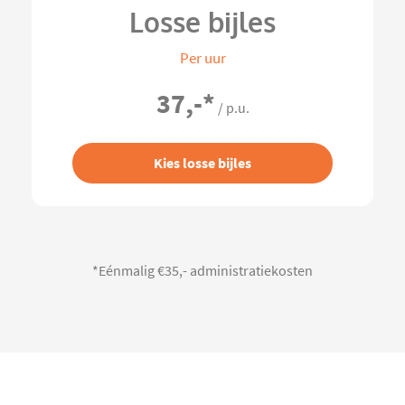
Losse bijles
Per uur
37,-
*
/ p.u.
Kies losse bijles
*Eénmalig €35,- administratiekosten