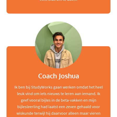
Coach Joshua
Ik ben bij StudyWorks gaan werken omdat het heel
leuk vind om iets nieuws te leren aan iemand. Ik
geef vooral bijles in de beta-vakken en mijn
bijlesleerling had laatst een zeven gehaald voor
wiskunde terwijl hij daarvoor alleen maar vieren