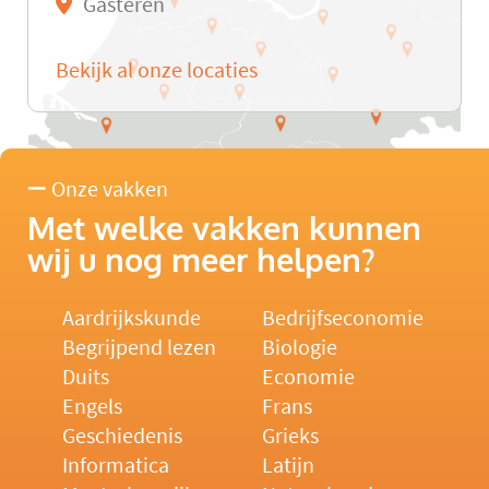
Gasteren
Bekijk al onze locaties
Onze vakken
Met welke vakken kunnen
wij u nog meer helpen?
Aardrijkskunde
Bedrijfseconomie
Begrijpend lezen
Biologie
Duits
Economie
Engels
Frans
Geschiedenis
Grieks
Informatica
Latijn