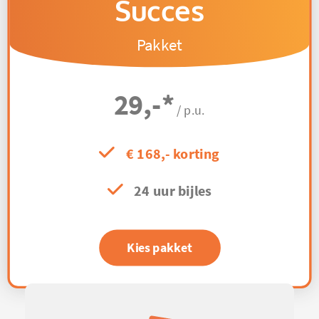
Succes
Pakket
29,-
*
/ p.u.
€ 168,- korting
24 uur bijles
Kies pakket