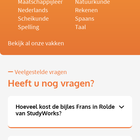
Maatschappijleer
Natuurkunde
Nederlands
Rekenen
Scheikunde
Spaans
Spelling
Taal
Bekijk al onze vakken
Veelgestelde vragen
Heeft u nog vragen?
Hoeveel kost de bijles Frans in Rolde
van StudyWorks?