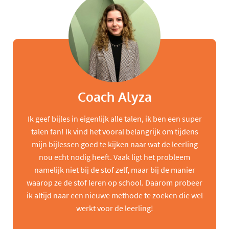
Coach Alyza
Ik geef bijles in eigenlijk alle talen, ik ben een super
talen fan! Ik vind het vooral belangrijk om tijdens
mijn bijlessen goed te kijken naar wat de leerling
nou echt nodig heeft. Vaak ligt het probleem
namelijk niet bij de stof zelf, maar bij de manier
waarop ze de stof leren op school. Daarom probeer
ik altijd naar een nieuwe methode te zoeken die wel
werkt voor de leerling!