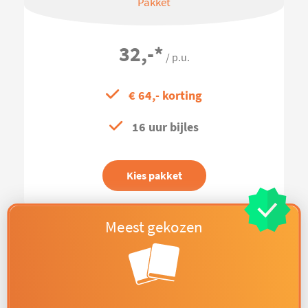
Pakket
32,-
*
/ p.u.
€ 64,- korting
16 uur bijles
Kies pakket