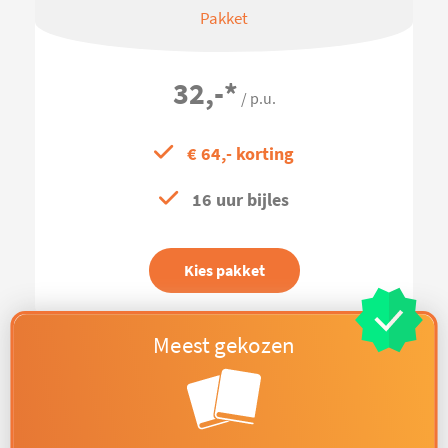
Pakket
32,-
*
/ p.u.
€ 64,- korting
16 uur bijles
Kies pakket