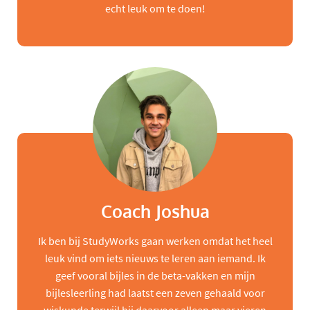
echt leuk om te doen!
Coach Joshua
Ik ben bij StudyWorks gaan werken omdat het heel
leuk vind om iets nieuws te leren aan iemand. Ik
geef vooral bijles in de beta-vakken en mijn
bijlesleerling had laatst een zeven gehaald voor