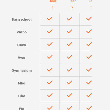
Jaar
Jaar
Jaar
J
1
2
3
Basisschool
Vmbo
Havo
Vwo
Gymnasium
Mbo
Hbo
Wo