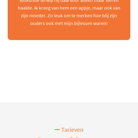
wiskunde terwijl hij daarvoor alleen maar vieren
haalde. Ik kreeg van hem een appje, maar ook van
zijn moeder. Zo leuk om te merken hoe blij zijn
ouders ook met mijn bijlessen waren!
Tarieven