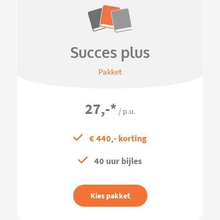
Succes plus
Pakket
27,-
*
/ p.u.
€ 440,- korting
40 uur bijles
Kies pakket