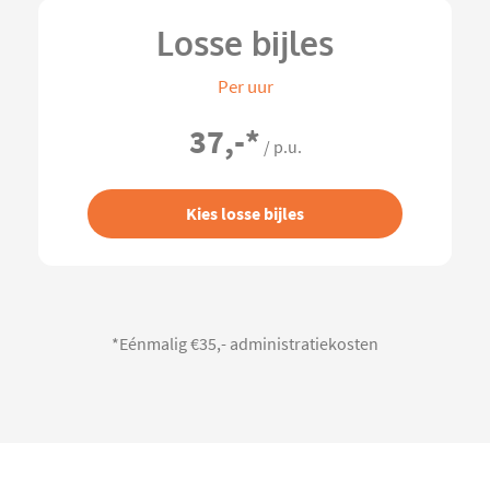
Losse bijles
Per uur
37,-
*
/ p.u.
Kies losse bijles
*Eénmalig €35,- administratiekosten