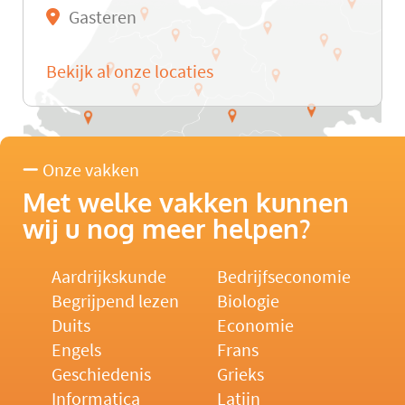
Gasteren
Bekijk al onze locaties
Onze vakken
Met welke vakken kunnen
wij u nog meer helpen?
Aardrijkskunde
Bedrijfseconomie
Begrijpend lezen
Biologie
Duits
Economie
Engels
Frans
Geschiedenis
Grieks
Informatica
Latijn