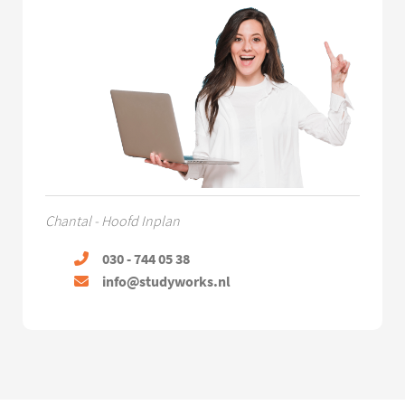
Chantal - Hoofd Inplan
030 - 744 05 38
info@studyworks.nl