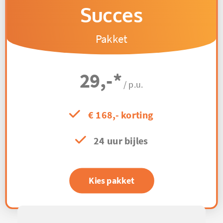
Succes
Pakket
29,-
*
/ p.u.
€ 168,- korting
24 uur bijles
Kies pakket