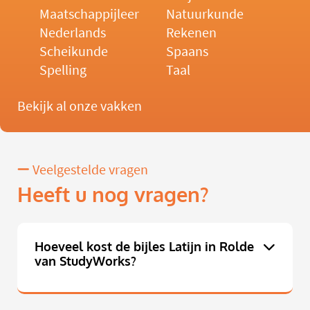
Maatschappijleer
Natuurkunde
Nederlands
Rekenen
Scheikunde
Spaans
Spelling
Taal
Bekijk al onze vakken
Veelgestelde vragen
Heeft u nog vragen?
Hoeveel kost de bijles Latijn in Rolde
van StudyWorks?