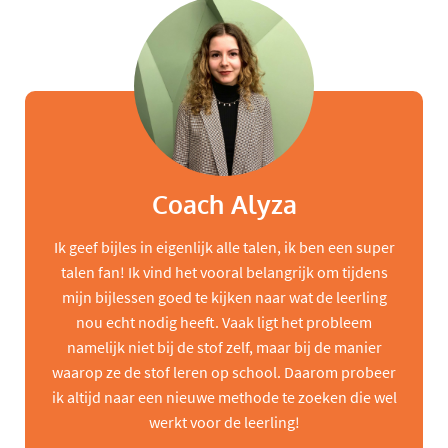
Coach Alyza
Ik geef bijles in eigenlijk alle talen, ik ben een super
talen fan! Ik vind het vooral belangrijk om tijdens
mijn bijlessen goed te kijken naar wat de leerling
nou echt nodig heeft. Vaak ligt het probleem
namelijk niet bij de stof zelf, maar bij de manier
waarop ze de stof leren op school. Daarom probeer
ik altijd naar een nieuwe methode te zoeken die wel
werkt voor de leerling!