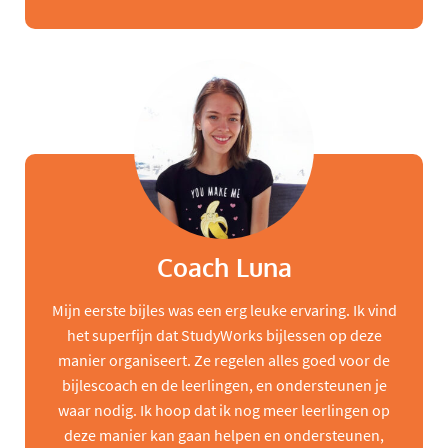
Coach Luna
Mijn eerste bijles was een erg leuke ervaring. Ik vind
het superfijn dat StudyWorks bijlessen op deze
manier organiseert. Ze regelen alles goed voor de
bijlescoach en de leerlingen, en ondersteunen je
waar nodig. Ik hoop dat ik nog meer leerlingen op
deze manier kan gaan helpen en ondersteunen,