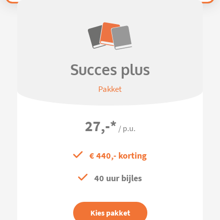
Succes plus
Pakket
27,-
*
/ p.u.
€ 440,- korting
40 uur bijles
Kies pakket