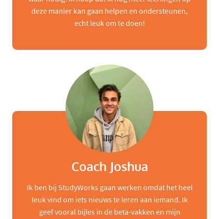
deze manier kan gaan helpen en ondersteunen,
echt leuk om te doen!
Coach Joshua
Ik ben bij StudyWorks gaan werken omdat het heel
leuk vind om iets nieuws te leren aan iemand. Ik
geef vooral bijles in de beta-vakken en mijn