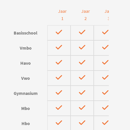
Jaar
Jaar
Jaar
J
1
2
3
Basisschool
Vmbo
Havo
Vwo
Gymnasium
Mbo
Hbo