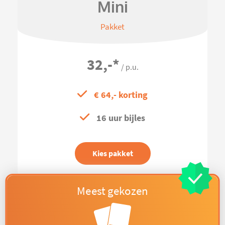
Mini
Pakket
32,-
*
/ p.u.
€ 64,- korting
16 uur bijles
Kies pakket