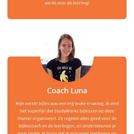
werkt voor de leerling!
Coach Luna
Mijn eerste bijles was een erg leuke ervaring. Ik vind
het superfijn dat StudyWorks bijlessen op deze
manier organiseert. Ze regelen alles goed voor de
bijlescoach en de leerlingen, en ondersteunen je
waar nodig. Ik hoop dat ik nog meer leerlingen op