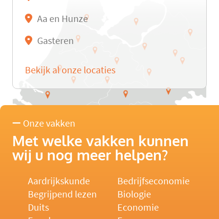
Aa en Hunze
Gasteren
Bekijk al onze locaties
Onze vakken
Met welke vakken kunnen
wij u nog meer helpen?
Aardrijkskunde
Bedrijfseconomie
Begrijpend lezen
Biologie
Duits
Economie