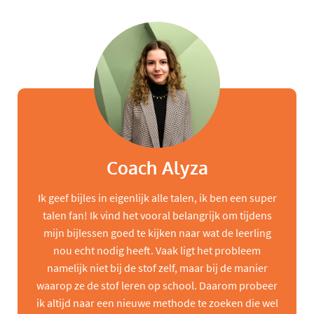
Coach Alyza
Ik geef bijles in eigenlijk alle talen, ik ben een super
talen fan! Ik vind het vooral belangrijk om tijdens
mijn bijlessen goed te kijken naar wat de leerling
nou echt nodig heeft. Vaak ligt het probleem
namelijk niet bij de stof zelf, maar bij de manier
waarop ze de stof leren op school. Daarom probeer
ik altijd naar een nieuwe methode te zoeken die wel