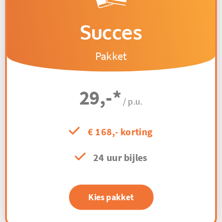
Succes
Pakket
29,-
*
/ p.u.
€ 168,- korting
24 uur bijles
Kies pakket