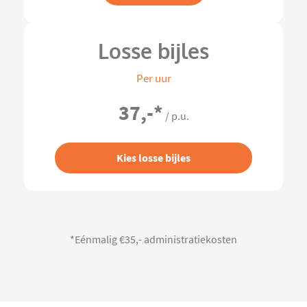
Losse bijles
Per uur
37,-
*
/ p.u.
Kies losse bijles
*Eénmalig €35,- administratiekosten