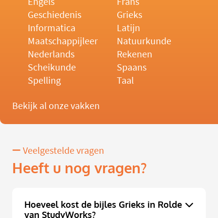
Engels
Frans
Geschiedenis
Grieks
Informatica
Latijn
Maatschappijleer
Natuurkunde
Nederlands
Rekenen
Scheikunde
Spaans
Spelling
Taal
Bekijk al onze vakken
Veelgestelde vragen
Heeft u nog vragen?
Hoeveel kost de bijles Grieks in Rolde
van StudyWorks?