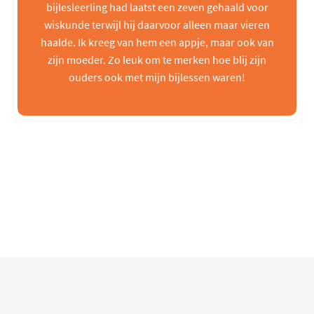
bijlesleerling had laatst een zeven gehaald voor
wiskunde terwijl hij daarvoor alleen maar vieren
haalde. Ik kreeg van hem een appje, maar ook van
zijn moeder. Zo leuk om te merken hoe blij zijn
ouders ook met mijn bijlessen waren!