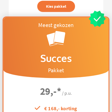
Kies pakket
Succes
Pakket
29,-
*
/ p.u.
€ 168,- korting