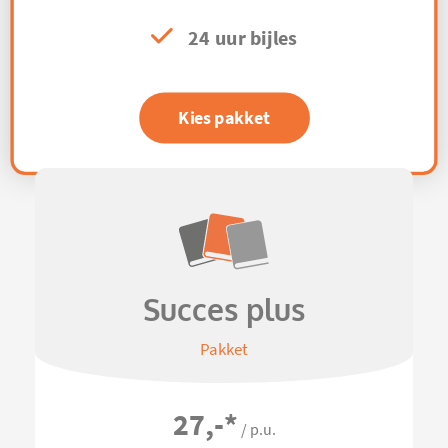
24 uur bijles
Kies pakket
Succes plus
Pakket
27,-
*
/ p.u.