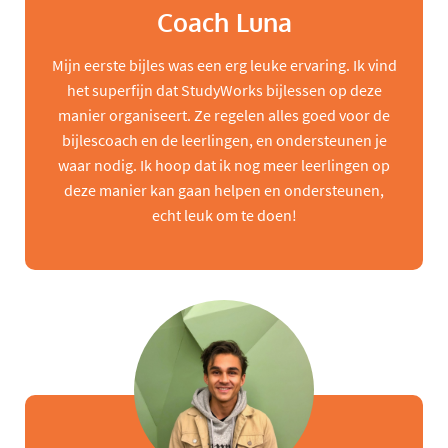
Coach Luna
Mijn eerste bijles was een erg leuke ervaring. Ik vind
het superfijn dat StudyWorks bijlessen op deze
manier organiseert. Ze regelen alles goed voor de
bijlescoach en de leerlingen, en ondersteunen je
waar nodig. Ik hoop dat ik nog meer leerlingen op
deze manier kan gaan helpen en ondersteunen,
echt leuk om te doen!