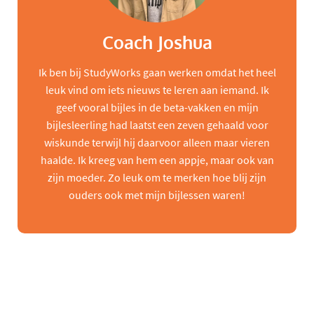
Coach Joshua
Ik ben bij StudyWorks gaan werken omdat het heel
leuk vind om iets nieuws te leren aan iemand. Ik
geef vooral bijles in de beta-vakken en mijn
bijlesleerling had laatst een zeven gehaald voor
wiskunde terwijl hij daarvoor alleen maar vieren
haalde. Ik kreeg van hem een appje, maar ook van
zijn moeder. Zo leuk om te merken hoe blij zijn
ouders ook met mijn bijlessen waren!