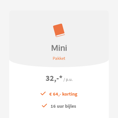
Mini
Pakket
32,-
*
/ p.u.
€ 64,- korting
16 uur bijles