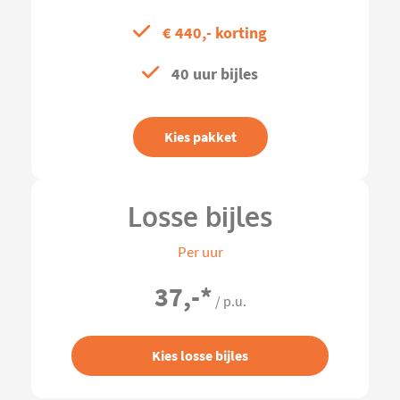
€ 440,- korting
40 uur bijles
Kies pakket
Losse bijles
Per uur
37,-
*
/ p.u.
Kies losse bijles