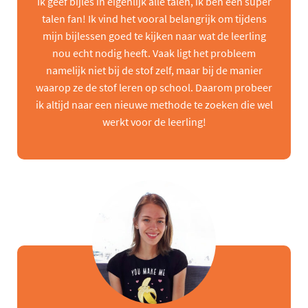
Ik geef bijles in eigenlijk alle talen, ik ben een super
talen fan! Ik vind het vooral belangrijk om tijdens
mijn bijlessen goed te kijken naar wat de leerling
nou echt nodig heeft. Vaak ligt het probleem
namelijk niet bij de stof zelf, maar bij de manier
waarop ze de stof leren op school. Daarom probeer
ik altijd naar een nieuwe methode te zoeken die wel
werkt voor de leerling!