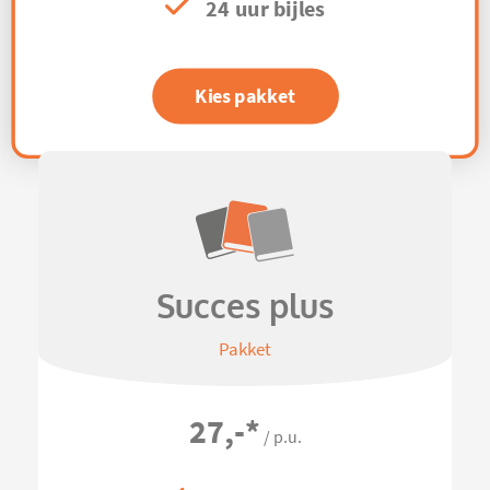
24 uur bijles
Kies pakket
Succes plus
Pakket
27,-
*
/ p.u.