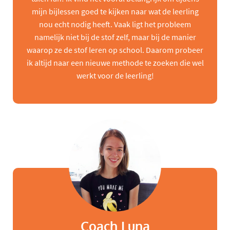
mijn bijlessen goed te kijken naar wat de leerling
nou echt nodig heeft. Vaak ligt het probleem
namelijk niet bij de stof zelf, maar bij de manier
waarop ze de stof leren op school. Daarom probeer
ik altijd naar een nieuwe methode te zoeken die wel
werkt voor de leerling!
Coach Luna