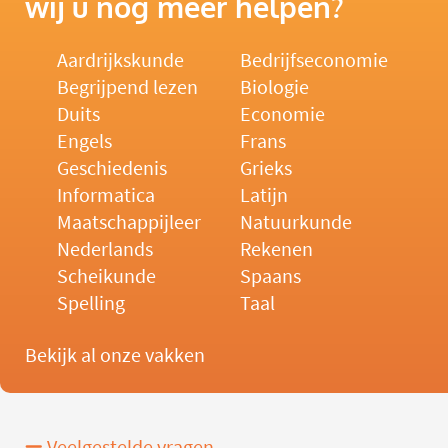
wij u nog meer helpen?
Aardrijkskunde
Bedrijfseconomie
Begrijpend lezen
Biologie
Duits
Economie
Engels
Frans
Geschiedenis
Grieks
Informatica
Latijn
Maatschappijleer
Natuurkunde
Nederlands
Rekenen
Scheikunde
Spaans
Spelling
Taal
Bekijk al onze vakken
Veelgestelde vragen