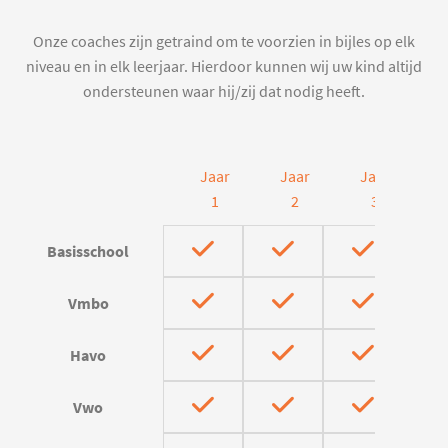
Onze coaches zijn getraind om te voorzien in bijles op elk
niveau en in elk leerjaar. Hierdoor kunnen wij uw kind altijd
ondersteunen waar hij/zij dat nodig heeft.
Jaar
Jaar
Jaar
J
1
2
3
Basisschool
Vmbo
Havo
Vwo