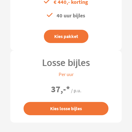
€ 440,- korting
40 uur bijles
Kies pakket
Losse bijles
Per uur
37,-
*
/ p.u.
Kies losse bijles