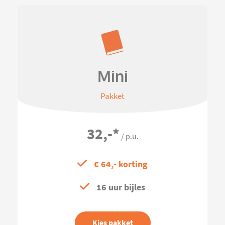
Mini
Pakket
32,-
*
/ p.u.
€ 64,- korting
16 uur bijles
Kies pakket