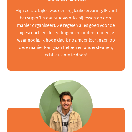
Mijn eerste bijles was een erg leuke ervaring. Ik vind
het superfijn dat StudyWorks bijlessen op deze
manier organiseert. Ze regelen alles goed voor de
bijlescoach en de leerlingen, en ondersteunen je
waar nodig. Ik hoop dat ik nog meer leerlingen op
deze manier kan gaan helpen en ondersteunen,
echt leuk om te doen!