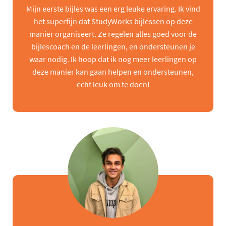
Mijn eerste bijles was een erg leuke ervaring. Ik vind
het superfijn dat StudyWorks bijlessen op deze
manier organiseert. Ze regelen alles goed voor de
bijlescoach en de leerlingen, en ondersteunen je
waar nodig. Ik hoop dat ik nog meer leerlingen op
deze manier kan gaan helpen en ondersteunen,
echt leuk om te doen!