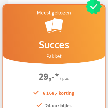
Succes
Pakket
29,-
*
/ p.u.
€ 168,- korting
24 uur bijles