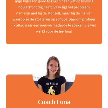
mijn bijlessen goed te kijken naar wat de leerling
nou echt nodig heeft. Vaak ligt het probleem
namelijk niet bij de stof zelf, maar bij de manier
waarop ze de stof leren op school. Daarom probeer
ik altijd naar een nieuwe methode te zoeken die wel
werkt voor de leerling!
Coach Luna