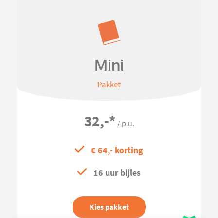
Mini
Pakket
32,-
*
/ p.u.
€ 64,- korting
16 uur bijles
Kies pakket