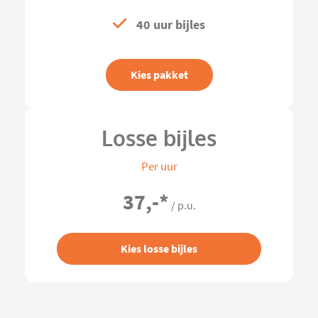
40 uur bijles
Kies pakket
Losse bijles
Per uur
37,-
*
/ p.u.
Kies losse bijles