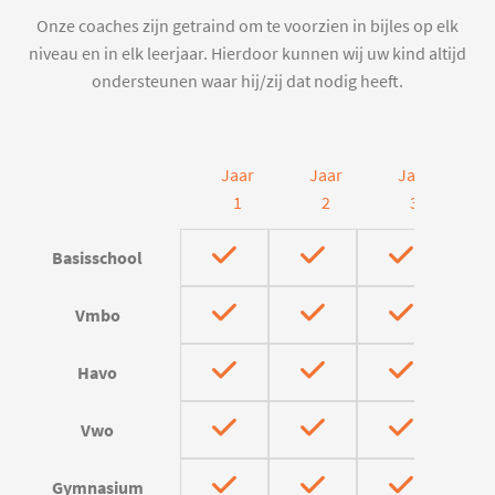
Onze coaches zijn getraind om te voorzien in bijles op elk
niveau en in elk leerjaar. Hierdoor kunnen wij uw kind altijd
ondersteunen waar hij/zij dat nodig heeft.
Jaar
Jaar
Jaar
J
1
2
3
Basisschool
Vmbo
Havo
Vwo
Gymnasium