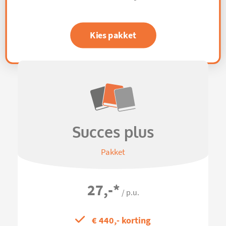
Kies pakket
Succes plus
Pakket
27,-
*
/ p.u.
€ 440,- korting