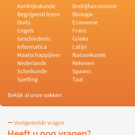
Aardrijkskunde
Bedrijfseconomie
Begrijpend lezen
Biologie
Duits
Economie
Engels
Frans
Geschiedenis
Grieks
Informatica
Latijn
Maatschappijleer
Natuurkunde
Nederlands
Rekenen
Scheikunde
Spaans
Spelling
Taal
Bekijk al onze vakken
Veelgestelde vragen
Heeft u nog vragen?