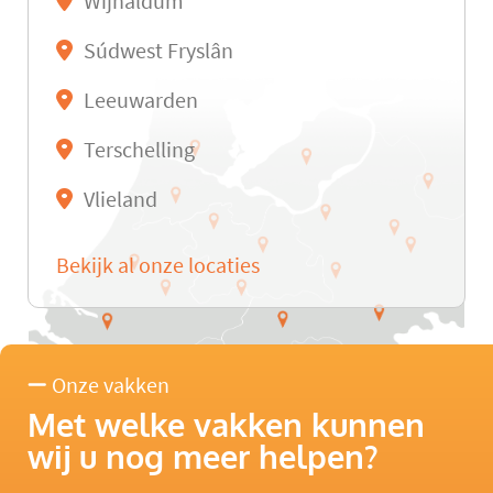
Wijnaldum
Súdwest Fryslân
Leeuwarden
Terschelling
Vlieland
Bekijk al onze locaties
Onze vakken
Met welke vakken kunnen
wij u nog meer helpen?