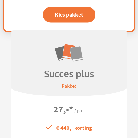
Kies pakket
Succes plus
Pakket
27,-
*
/ p.u.
€ 440,- korting