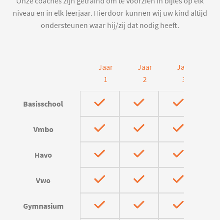
Onze coaches zijn getraind om te voorzien in bijles op elk
niveau en in elk leerjaar. Hierdoor kunnen wij uw kind altijd
ondersteunen waar hij/zij dat nodig heeft.
Jaar
Jaar
Jaar
J
1
2
3
Basisschool
Vmbo
Havo
Vwo
Gymnasium