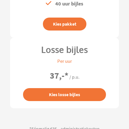
40 uur bijles
Kies pakket
Losse bijles
Per uur
37,-
*
/ p.u.
Kies losse bijles