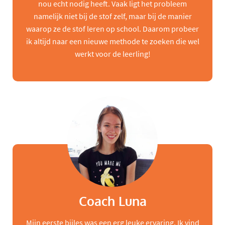
nou echt nodig heeft. Vaak ligt het probleem
namelijk niet bij de stof zelf, maar bij de manier
waarop ze de stof leren op school. Daarom probeer
ik altijd naar een nieuwe methode te zoeken die wel
werkt voor de leerling!
Coach Luna
Mijn eerste bijles was een erg leuke ervaring. Ik vind