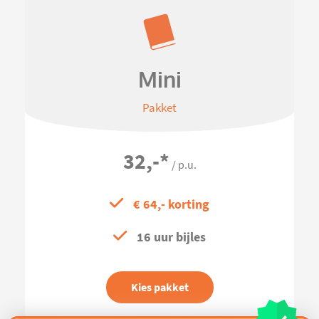
Mini
Pakket
32,-
*
/ p.u.
€ 64,- korting
16 uur bijles
Kies pakket