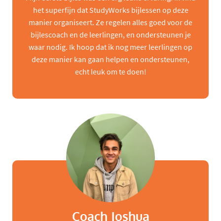
het superfijn dat StudyWorks bijlessen op deze
manier organiseert. Ze regelen alles goed voor de
bijlescoach en de leerlingen, en ondersteunen je
waar nodig. Ik hoop dat ik nog meer leerlingen op
deze manier kan gaan helpen en ondersteunen,
echt leuk om te doen!
Coach Joshua