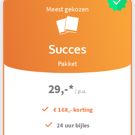
Succes
Pakket
29,-
*
/ p.u.
€ 168,- korting
24 uur bijles