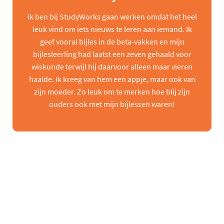
Ik ben bij StudyWorks gaan werken omdat het heel
leuk vind om iets nieuws te leren aan iemand. Ik
geef vooral bijles in de beta-vakken en mijn
bijlesleerling had laatst een zeven gehaald voor
wiskunde terwijl hij daarvoor alleen maar vieren
haalde. Ik kreeg van hem een appje, maar ook van
zijn moeder. Zo leuk om te merken hoe blij zijn
ouders ook met mijn bijlessen waren!