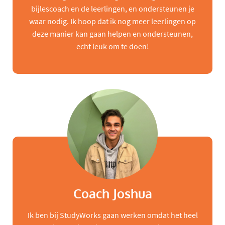
bijlescoach en de leerlingen, en ondersteunen je
waar nodig. Ik hoop dat ik nog meer leerlingen op
deze manier kan gaan helpen en ondersteunen,
echt leuk om te doen!
Coach Joshua
Ik ben bij StudyWorks gaan werken omdat het heel