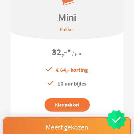
Mini
Pakket
32,-
*
/ p.u.
€ 64,- korting
16 uur bijles
Kies pakket