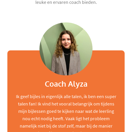
leuke en ervaren coach bieden.
Coach Alyza
Ik geef bijles in eigenlijk alle talen, ik ben een super
talen fan! Ik vind het vooral belangrijk om tijdens
mijn bijlessen goed te kijken naar wat de leerling
nou echt nodig heeft. Vaak ligt het probleem
namelijk niet bij de stof zelf, maar bij de manier