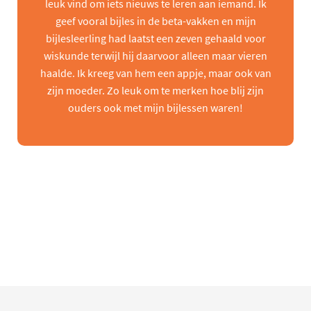
leuk vind om iets nieuws te leren aan iemand. Ik
geef vooral bijles in de beta-vakken en mijn
bijlesleerling had laatst een zeven gehaald voor
wiskunde terwijl hij daarvoor alleen maar vieren
haalde. Ik kreeg van hem een appje, maar ook van
zijn moeder. Zo leuk om te merken hoe blij zijn
ouders ook met mijn bijlessen waren!