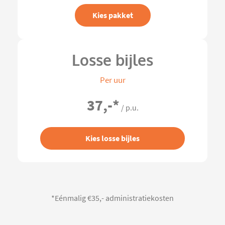
Kies pakket
Losse bijles
Per uur
37,-
*
/ p.u.
Kies losse bijles
*Eénmalig €35,- administratiekosten