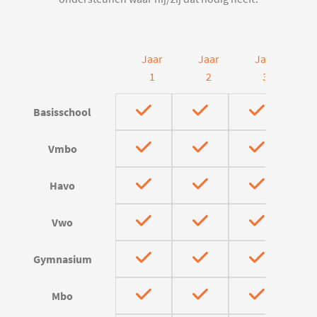
Jaar
Jaar
Jaar
J
1
2
3
Basisschool
Vmbo
Havo
Vwo
Gymnasium
Mbo