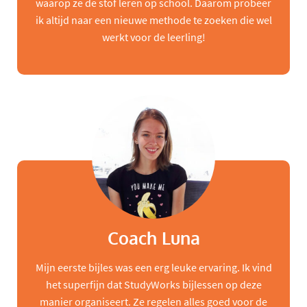
waarop ze de stof leren op school. Daarom probeer
ik altijd naar een nieuwe methode te zoeken die wel
werkt voor de leerling!
Coach Luna
Mijn eerste bijles was een erg leuke ervaring. Ik vind
het superfijn dat StudyWorks bijlessen op deze
manier organiseert. Ze regelen alles goed voor de