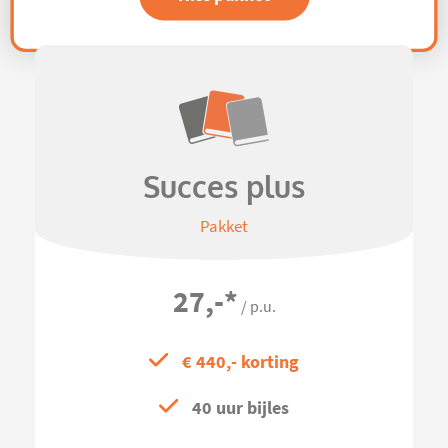
Succes plus
Pakket
27,-
*
/ p.u.
€ 440,- korting
40 uur bijles