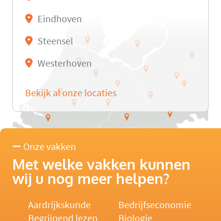
Eindhoven
Steensel
Westerhoven
Bekijk al onze locaties
Onze vakken
Met welke vakken kunnen
wij u nog meer helpen?
Aardrijkskunde
Bedrijfseconomie
Begrijpend lezen
Biologie