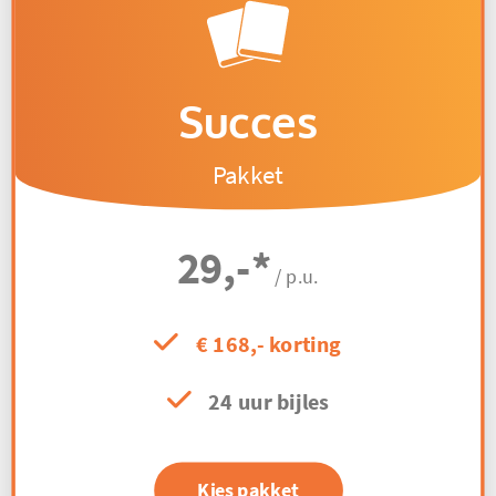
Succes
Pakket
29,-
*
/ p.u.
€ 168,- korting
24 uur bijles
Kies pakket