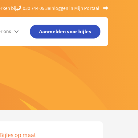
rken bij
030 744 05 38
Inloggen in Mijn Portaal
Aanmelden voor bijles
r ons
Bijles op maat