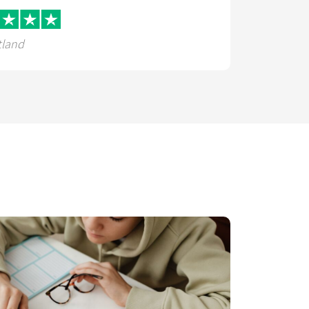
tland