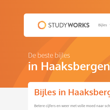
Bijles
De beste bijles
in Haaksberge
Bijles in Haaksber
Betere cijfers en weer met volle moed naar sc