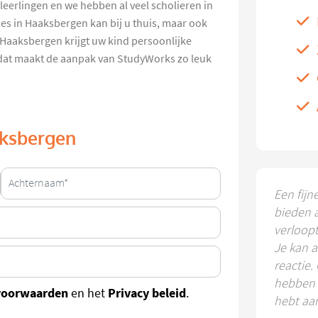
e leerlingen en we hebben al veel scholieren in
es in Haaksbergen kan bij u thuis, maar ook
n Haaksbergen krijgt uw kind persoonlijke
 dat maakt de aanpak van StudyWorks zo leuk
aaksbergen
Een fijn
bieden 
verloop
Je kan a
reactie.
hebben k
voorwaarden
Privacy beleid
en het
.
hebt aa