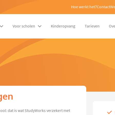
Hoe werkt het?
Contact
We
Voor scholen
Kinderopvang
Tarieven
Ove
n
gen
hool: dat is wat StudyWorks verzekert met