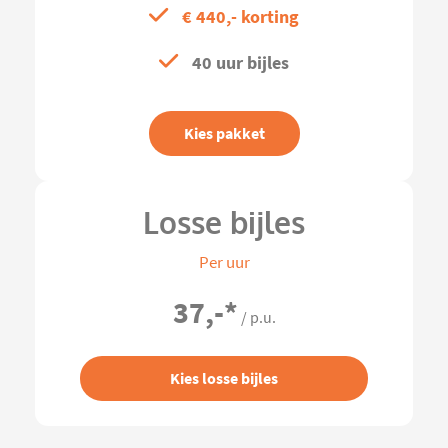
€ 440,- korting
40 uur bijles
Kies pakket
Losse bijles
Per uur
37,-
*
/ p.u.
Kies losse bijles