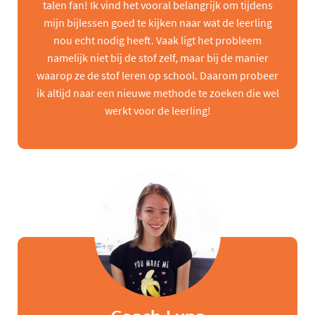
talen fan! Ik vind het vooral belangrijk om tijdens
mijn bijlessen goed te kijken naar wat de leerling
nou echt nodig heeft. Vaak ligt het probleem
namelijk niet bij de stof zelf, maar bij de manier
waarop ze de stof leren op school. Daarom probeer
ik altijd naar een nieuwe methode te zoeken die wel
werkt voor de leerling!