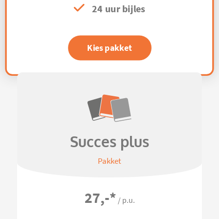
24 uur bijles
Kies pakket
Succes plus
Pakket
27,-
*
/ p.u.