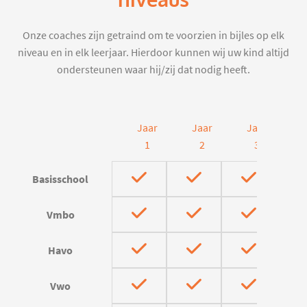
niveaus
Onze coaches zijn getraind om te voorzien in bijles op elk
niveau en in elk leerjaar. Hierdoor kunnen wij uw kind altijd
ondersteunen waar hij/zij dat nodig heeft.
Jaar
Jaar
Jaar
J
1
2
3
Basisschool
Vmbo
Havo
Vwo