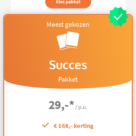
Kies pakket
Succes
Pakket
29,-
*
/ p.u.
€ 168,- korting