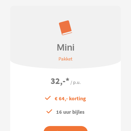
Mini
Pakket
32,-
*
/ p.u.
€ 64,- korting
16 uur bijles