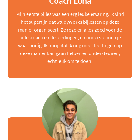
Coach Luna
Mijn eerste bijles was een erg leuke ervaring. Ik vind
het superfijn dat StudyWorks bijlessen op deze
manier organiseert. Ze regelen alles goed voor de
bijlescoach en de leerlingen, en ondersteunen je
waar nodig. Ik hoop dat ik nog meer leerlingen op
deze manier kan gaan helpen en ondersteunen,
echt leuk om te doen!