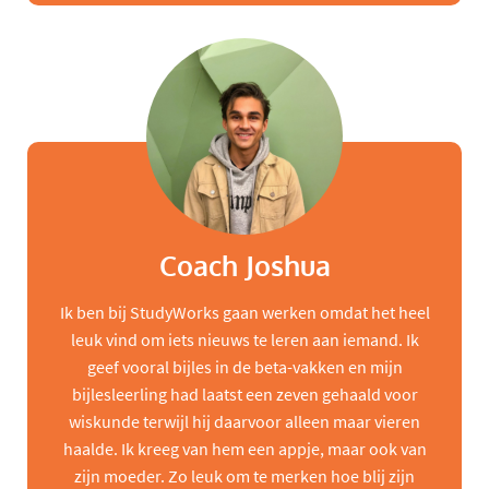
Coach Joshua
Ik ben bij StudyWorks gaan werken omdat het heel
leuk vind om iets nieuws te leren aan iemand. Ik
geef vooral bijles in de beta-vakken en mijn
bijlesleerling had laatst een zeven gehaald voor
wiskunde terwijl hij daarvoor alleen maar vieren
haalde. Ik kreeg van hem een appje, maar ook van
zijn moeder. Zo leuk om te merken hoe blij zijn