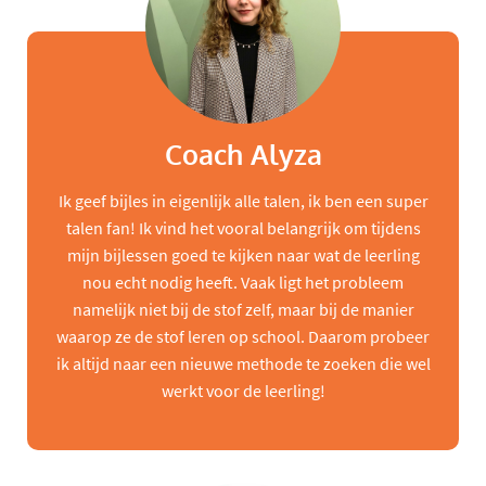
Coach Alyza
Ik geef bijles in eigenlijk alle talen, ik ben een super
talen fan! Ik vind het vooral belangrijk om tijdens
mijn bijlessen goed te kijken naar wat de leerling
nou echt nodig heeft. Vaak ligt het probleem
namelijk niet bij de stof zelf, maar bij de manier
waarop ze de stof leren op school. Daarom probeer
ik altijd naar een nieuwe methode te zoeken die wel
werkt voor de leerling!