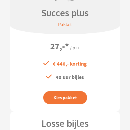
Succes plus
Pakket
27,-
*
/ p.u.
€ 440,- korting
40 uur bijles
Kies pakket
Losse bijles