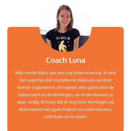
Coach Luna
Mijn eerste bijles was een erg leuke ervaring. Ik vind
het superfijn dat StudyWorks bijlessen op deze
manier organiseert. Ze regelen alles goed voor de
bijlescoach en de leerlingen, en ondersteunen je
waar nodig. Ik hoop dat ik nog meer leerlingen op
deze manier kan gaan helpen en ondersteunen,
echt leuk om te doen!