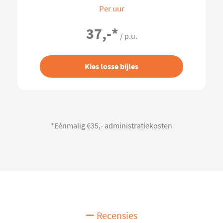
Per uur
37,-
*
/ p.u.
Kies losse bijles
*Eénmalig €35,- administratiekosten
Recensies