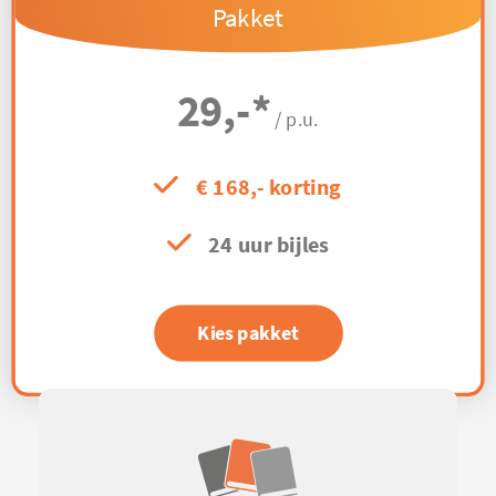
Pakket
29,-
*
/ p.u.
€ 168,- korting
24 uur bijles
Kies pakket