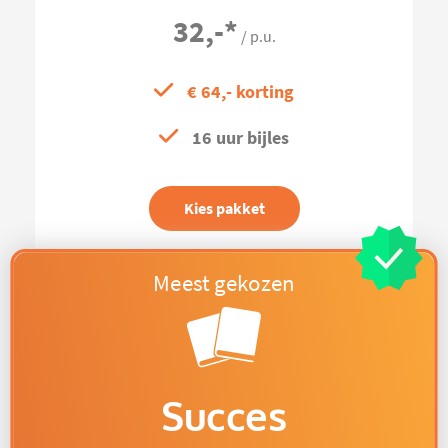
32,-
*
/ p.u.
€ 64,- korting
16 uur bijles
Kies pakket
Succes