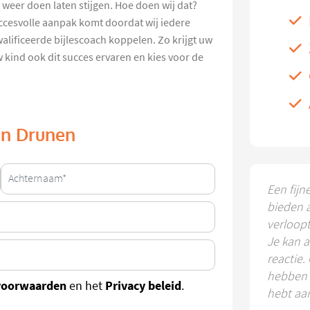
s weer doen laten stijgen. Hoe doen wij dat?
uccesvolle aanpak komt doordat wij iedere
alificeerde bijlescoach koppelen. Zo krijgt uw
w kind ook dit succes ervaren en kies voor de
 in Drunen
Een fijn
bieden 
verloop
Je kan a
reactie.
hebben k
voorwaarden
Privacy beleid
en het
.
hebt aa