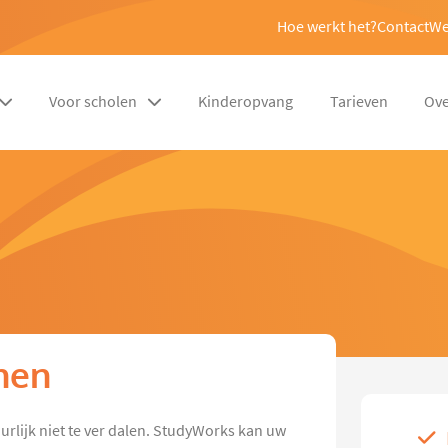
Hoe werkt het?
Contact
We
Voor scholen
Kinderopvang
Tarieven
Ove
unen
urlijk niet te ver dalen. StudyWorks kan uw