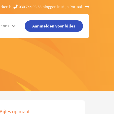
rken bij
030 744 05 38
Inloggen in Mijn Portaal
Aanmelden voor bijles
r ons
Bijles op maat