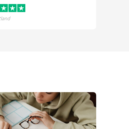
tland