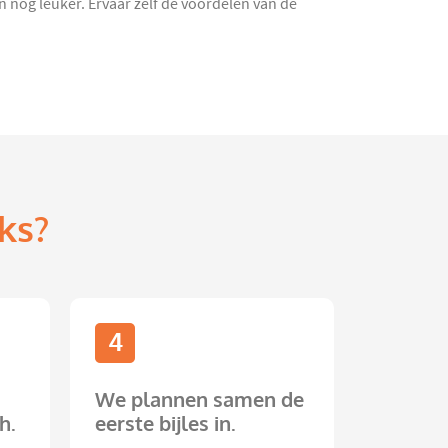
 nóg leuker. Ervaar zelf de voordelen van de
ks?
4
We plannen samen de
h.
eerste bijles in.