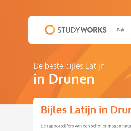
Bijles
De beste bijles Latijn
in Drunen
Bijles Latijn in Dr
De rapportcijfers van een scholier mogen natu