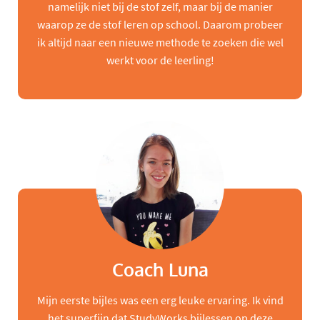
namelijk niet bij de stof zelf, maar bij de manier
waarop ze de stof leren op school. Daarom probeer
ik altijd naar een nieuwe methode te zoeken die wel
werkt voor de leerling!
Coach Luna
Mijn eerste bijles was een erg leuke ervaring. Ik vind
het superfijn dat StudyWorks bijlessen op deze