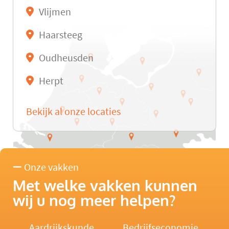
Vlijmen
Haarsteeg
Oudheusden
Herpt
Bekijk al onze locaties
Onze vakken
Met welke vakken kunnen
wij u nog meer helpen?
Aardrijkskunde
Bedrijfseconomie