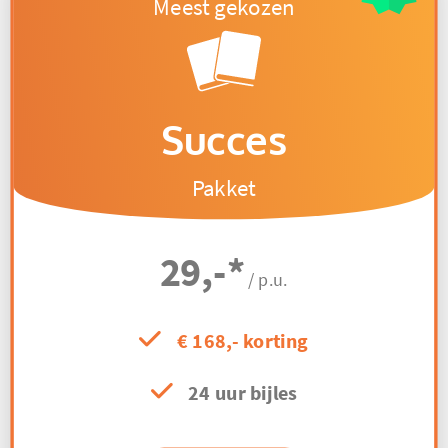
Succes
Pakket
29,-
*
/ p.u.
€ 168,- korting
24 uur bijles