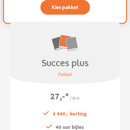
Kies pakket
Succes plus
Pakket
27,-
*
/ p.u.
€ 440,- korting
40 uur bijles