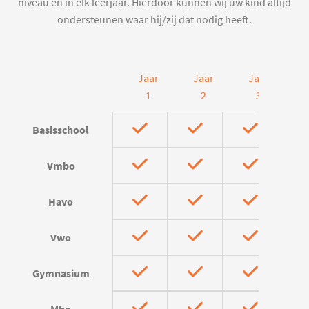
niveau en in elk leerjaar. Hierdoor kunnen wij uw kind altijd
ondersteunen waar hij/zij dat nodig heeft.
Jaar
Jaar
Jaar
J
1
2
3
Basisschool
Vmbo
Havo
Vwo
Gymnasium