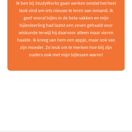
Ik ben bij StudyWorks gaan werken omdat het heel
leuk vind om iets nieuws te leren aan iemand. Ik
geef vooral bijles in de beta-vakken en mijn
bijlesleerling had laatst een zeven gehaald voor
wiskunde terwijl hij daarvoor alleen maar vieren
haalde. Ik kreeg van hem een appje, maar ook van
zijn moeder. Zo leuk om te merken hoe blij zijn
ouders ook met mijn bijlessen waren!