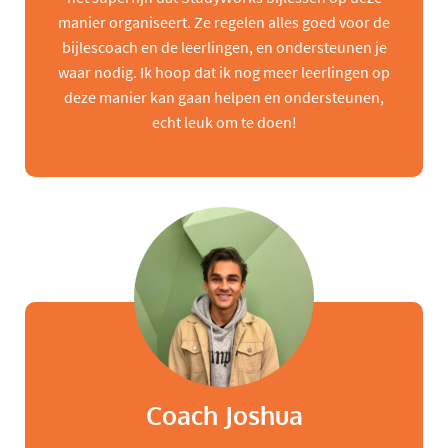
manier organiseert. Ze regelen alles goed voor de
bijlescoach en de leerlingen, en ondersteunen je
waar nodig. Ik hoop dat ik nog meer leerlingen op
deze manier kan gaan helpen en ondersteunen,
echt leuk om te doen!
Coach Joshua