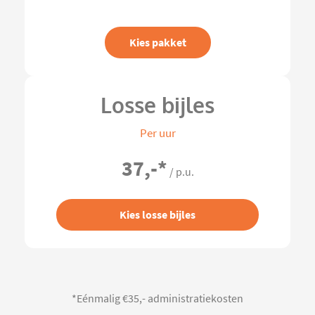
Kies pakket
Losse bijles
Per uur
37,-
*
/ p.u.
Kies losse bijles
*Eénmalig €35,- administratiekosten