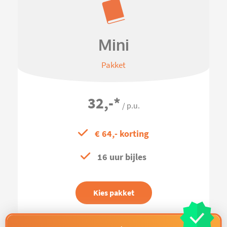
Mini
Pakket
32,-
*
/ p.u.
€ 64,- korting
16 uur bijles
Kies pakket