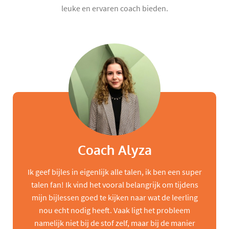
leuke en ervaren coach bieden.
Coach Alyza
Ik geef bijles in eigenlijk alle talen, ik ben een super
talen fan! Ik vind het vooral belangrijk om tijdens
mijn bijlessen goed te kijken naar wat de leerling
nou echt nodig heeft. Vaak ligt het probleem
namelijk niet bij de stof zelf, maar bij de manier