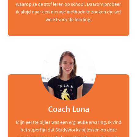
waarop ze de stof leren op school. Daarom probeer
ik altijd naar een nieuwe methode te zoeken die wel
werkt voor de leerling!
Coach Luna
Mijn eerste bijles was een erg leuke ervaring. Ik vind
het superfijn dat StudyWorks bijlessen op deze