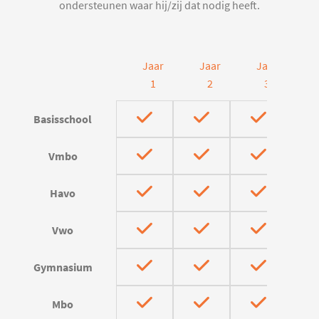
ondersteunen waar hij/zij dat nodig heeft.
Jaar
Jaar
Jaar
J
1
2
3
Basisschool
Vmbo
Havo
Vwo
Gymnasium
Mbo