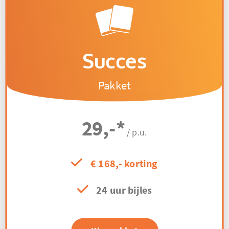
Succes
Pakket
29,-
*
/ p.u.
€ 168,- korting
24 uur bijles