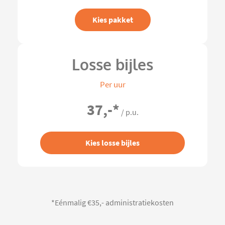
Kies pakket
Losse bijles
Per uur
37,-
*
/ p.u.
Kies losse bijles
*Eénmalig €35,- administratiekosten