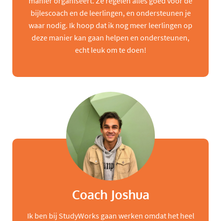
manier organiseert. Ze regelen alles goed voor de
bijlescoach en de leerlingen, en ondersteunen je
waar nodig. Ik hoop dat ik nog meer leerlingen op
deze manier kan gaan helpen en ondersteunen,
echt leuk om te doen!
Coach Joshua
Ik ben bij StudyWorks gaan werken omdat het heel