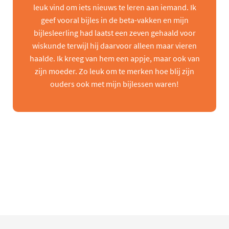
leuk vind om iets nieuws te leren aan iemand. Ik
geef vooral bijles in de beta-vakken en mijn
bijlesleerling had laatst een zeven gehaald voor
wiskunde terwijl hij daarvoor alleen maar vieren
haalde. Ik kreeg van hem een appje, maar ook van
zijn moeder. Zo leuk om te merken hoe blij zijn
ouders ook met mijn bijlessen waren!