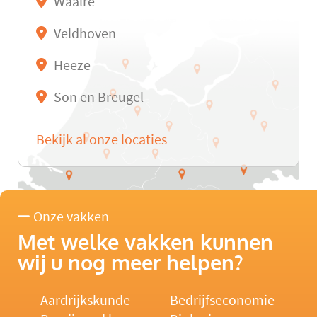
Waalre
Veldhoven
Heeze
Son en Breugel
Bekijk al onze locaties
Onze vakken
Met welke vakken kunnen
wij u nog meer helpen?
Aardrijkskunde
Bedrijfseconomie