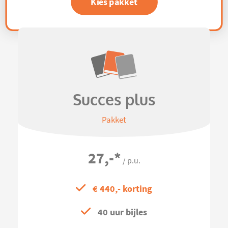
Kies pakket
Succes plus
Pakket
27,-
*
/ p.u.
€ 440,- korting
40 uur bijles