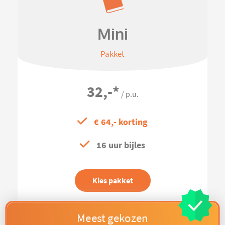
Mini
Pakket
32,-
*
/ p.u.
€ 64,- korting
16 uur bijles
Kies pakket