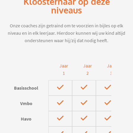
Kloosterhaar op deze
niveaus
Onze coaches zijn getraind om te voorzien in bijles op elk
niveau en in elk leerjaar. Hierdoor kunnen wij uw kind altijd
ondersteunen waar hij/zij dat nodig heeft.
Jaar
Jaar
Jaar
J
1
2
3
Basisschool
Vmbo
Havo