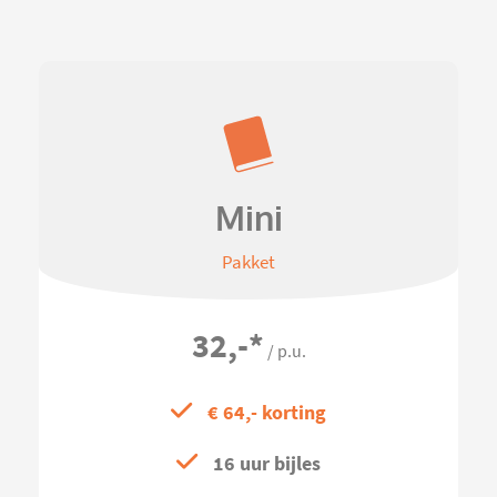
Mini
Pakket
32,-
*
/ p.u.
€ 64,- korting
16 uur bijles