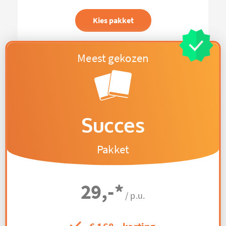
Kies pakket
Succes
Pakket
29,-
*
/ p.u.