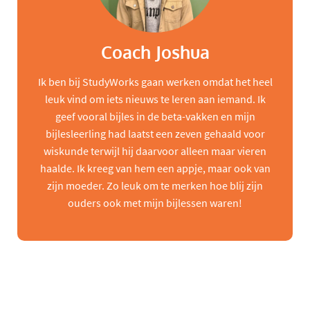
Coach Joshua
Ik ben bij StudyWorks gaan werken omdat het heel
leuk vind om iets nieuws te leren aan iemand. Ik
geef vooral bijles in de beta-vakken en mijn
bijlesleerling had laatst een zeven gehaald voor
wiskunde terwijl hij daarvoor alleen maar vieren
haalde. Ik kreeg van hem een appje, maar ook van
zijn moeder. Zo leuk om te merken hoe blij zijn
ouders ook met mijn bijlessen waren!