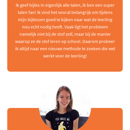
Ik geef bijles in eigenlijk alle talen, ik ben een super
talen fan! Ik vind het vooral belangrijk om tijdens
mijn bijlessen goed te kijken naar wat de leerling
nou echt nodig heeft. Vaak ligt het probleem
namelijk niet bij de stof zelf, maar bij de manier
waarop ze de stof leren op school. Daarom probeer
ik altijd naar een nieuwe methode te zoeken die wel
werkt voor de leerling!