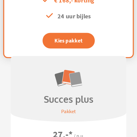
€ 168,- korting
24 uur bijles
Kies pakket
Succes plus
Pakket
27,-
*
/ p.u.