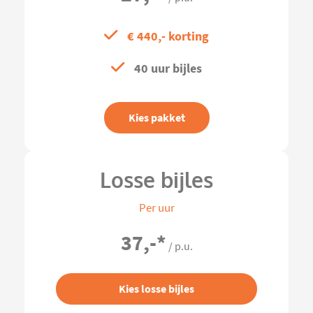
€ 440,- korting
40 uur bijles
Kies pakket
Losse bijles
Per uur
37,-
*
/ p.u.
Kies losse bijles