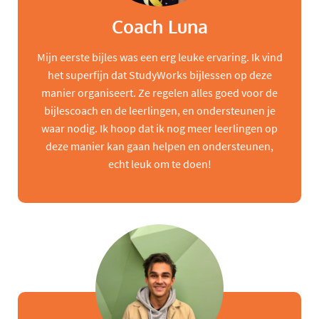
Coach Luna
Mijn eerste bijles was een erg leuke ervaring. Ik vind
het superfijn dat StudyWorks bijlessen op deze
manier organiseert. Ze regelen alles goed voor de
bijlescoach en de leerlingen, en ondersteunen je
waar nodig. Ik hoop dat ik nog meer leerlingen op
deze manier kan gaan helpen en ondersteunen,
echt leuk om te doen!