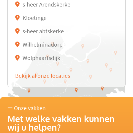
s-heer Arendskerke
Kloetinge
s-heer abtskerke
Wilhelminadorp
Wolphaartsdijk
Bekijk al onze locaties
Onze vakken
Met welke vakken kunnen
wij u helpen?