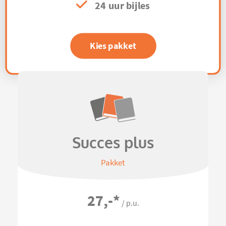
24 uur bijles
Kies pakket
Succes plus
Pakket
27,-
*
/ p.u.