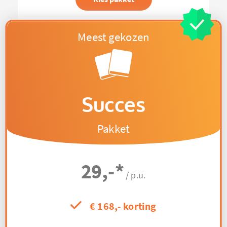
Succes
Pakket
29,-
*
/ p.u.
€ 168,- korting