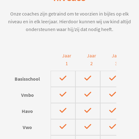
Onze coaches zijn getraind om te voorzien in bijles op elk
niveau en in elk leerjaar. Hierdoor kunnen wij uw kind altijd
ondersteunen waar hij/zij dat nodig heeft.
Jaar
Jaar
Jaar
J
1
2
3
Basisschool
Vmbo
Havo
Vwo