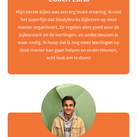
Mijn eerste bijles was een erg leuke ervaring. Ik vind
het superfijn dat StudyWorks bijlessen op deze
manier organiseert. Ze regelen alles goed voor de
bijlescoach en de leerlingen, en ondersteunen je
waar nodig. Ik hoop dat ik nog meer leerlingen op
deze manier kan gaan helpen en ondersteunen,
echt leuk om te doen!