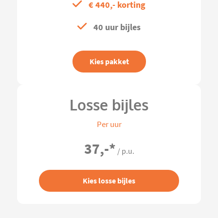
€ 440,- korting
40 uur bijles
Kies pakket
Losse bijles
Per uur
37,-
*
/ p.u.
Kies losse bijles