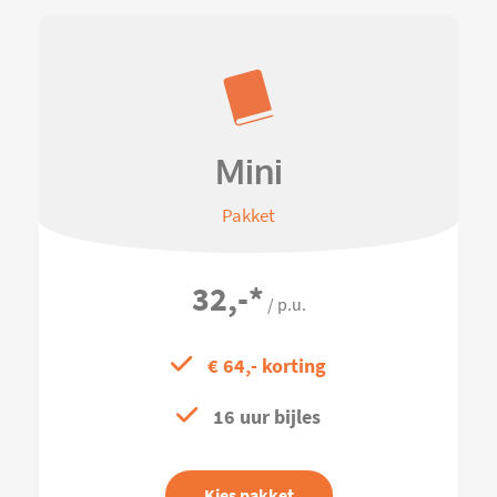
Mini
Pakket
32,-
*
/ p.u.
€ 64,- korting
16 uur bijles
Kies pakket