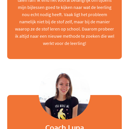
talen fan! Ik vind het vooral belangrijk om tijdens
mijn bijlessen goed te kijken naar wat de leerling
nou echt nodig heeft. Vaak ligt het probleem
namelijk niet bij de stof zelf, maar bij de manier
waarop ze de stof leren op school. Daarom probeer
ik altijd naar een nieuwe methode te zoeken die wel
werkt voor de leerling!
Coach Luna