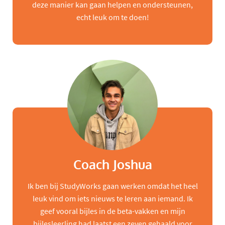
deze manier kan gaan helpen en ondersteunen,
echt leuk om te doen!
Coach Joshua
Ik ben bij StudyWorks gaan werken omdat het heel
leuk vind om iets nieuws te leren aan iemand. Ik
geef vooral bijles in de beta-vakken en mijn
bijlesleerling had laatst een zeven gehaald voor