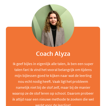
Coach Alyza
Ik geef bijles in eigenlijk alle talen, ik ben een super
talen fan! Ik vind het vooral belangrijk om tijdens
mijn bijlessen goed te kijken naar wat de leerling
nou echt nodig heeft. Vaak ligt het probleem
namelijk niet bij de stof zelf, maar bij de manier
waarop ze de stof leren op school. Daarom probeer
ik altijd naar een nieuwe methode te zoeken die wel
werkt voor de leerling!