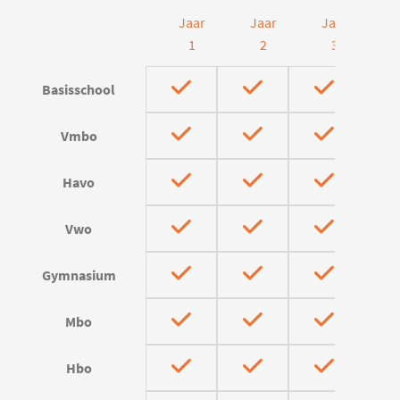
Jaar
Jaar
Jaar
J
1
2
3
Basisschool
Vmbo
Havo
Vwo
Gymnasium
Mbo
Hbo