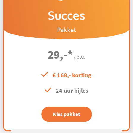
Succes
Pakket
29,-
*
/ p.u.
€ 168,- korting
24 uur bijles
Kies pakket