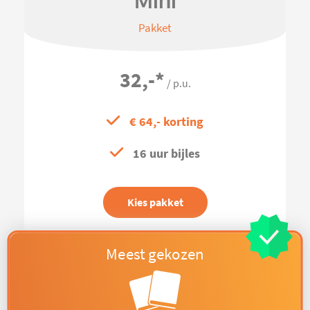
Mini
Pakket
32,-
*
/ p.u.
€ 64,- korting
16 uur bijles
Kies pakket