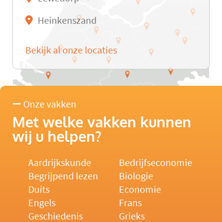
Heinkenszand
Bekijk al onze locaties
Onze vakken
Met welke vakken kunnen
wij u helpen?
Aardrijkskunde
Bedrijfseconomie
Begrijpend lezen
Biologie
Duits
Economie
Engels
Frans
Geschiedenis
Grieks