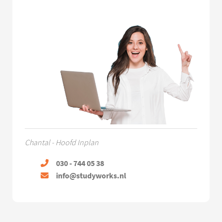
Chantal - Hoofd Inplan
030 - 744 05 38
info@studyworks.nl