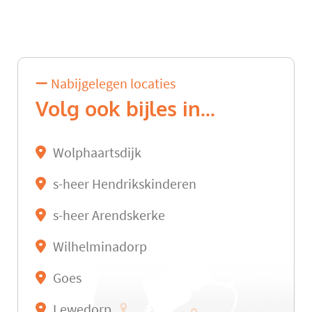
Nabijgelegen locaties
Volg ook bijles in...
Wolphaartsdijk
s-heer Hendrikskinderen
s-heer Arendskerke
Wilhelminadorp
Goes
Lewedorp