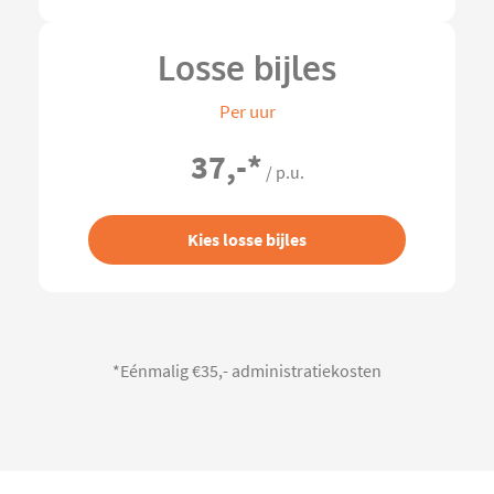
Losse bijles
Per uur
37,-
*
/ p.u.
Kies losse bijles
*Eénmalig €35,- administratiekosten