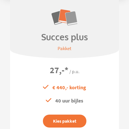
Succes plus
Pakket
27,-
*
/ p.u.
€ 440,- korting
40 uur bijles
Kies pakket