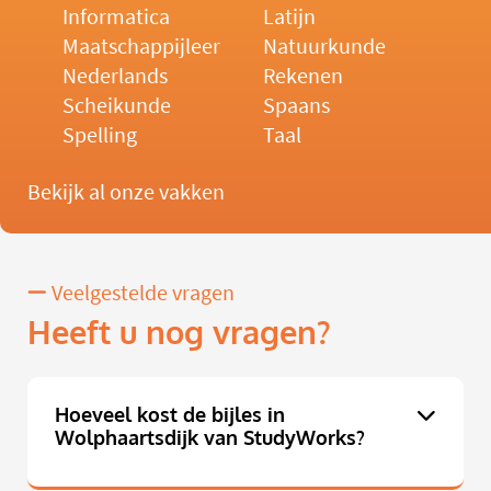
Informatica
Latijn
Maatschappijleer
Natuurkunde
Nederlands
Rekenen
Scheikunde
Spaans
Spelling
Taal
Bekijk al onze vakken
Veelgestelde vragen
Heeft u nog vragen?
Hoeveel kost de bijles in
Wolphaartsdijk van StudyWorks?