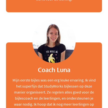
Coach Luna
Mijn eerste bijles was een erg leuke ervaring. Ik vind
het superfijn dat StudyWorks bijlessen op deze
manier organiseert. Ze regelen alles goed voor de
bijlescoach en de leerlingen, en ondersteunen je
waar nodig. Ik hoop dat ik nog meer leerlingen op