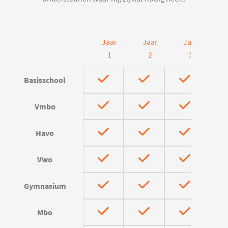
Jaar
Jaar
Jaar
J
1
2
3
Basisschool
Vmbo
Havo
Vwo
Gymnasium
Mbo