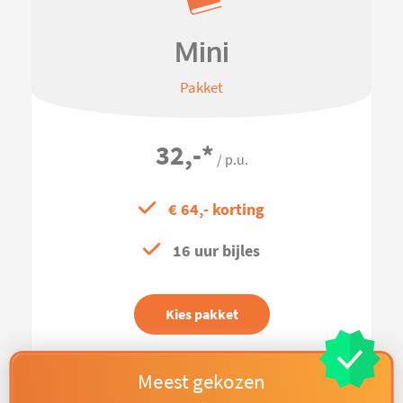
Mini
Pakket
32,-
*
/ p.u.
€ 64,- korting
16 uur bijles
Kies pakket