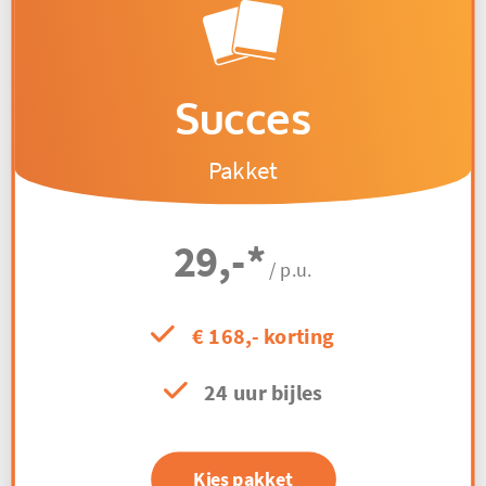
Succes
Pakket
29,-
*
/ p.u.
€ 168,- korting
24 uur bijles
Kies pakket