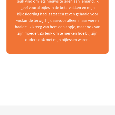
leuk vind om iets nieuws te leren aan iemand. Ik
geef vooral bijles in de beta-vakken en mijn
bijlesleerling had laatst een zeven gehaald voor
wiskunde terwijl hij daarvoor alleen maar vieren
haalde. Ik kreeg van hem een appje, maar ook van
zijn moeder. Zo leuk om te merken hoe blij zijn
ouders ook met mijn bijlessen waren!