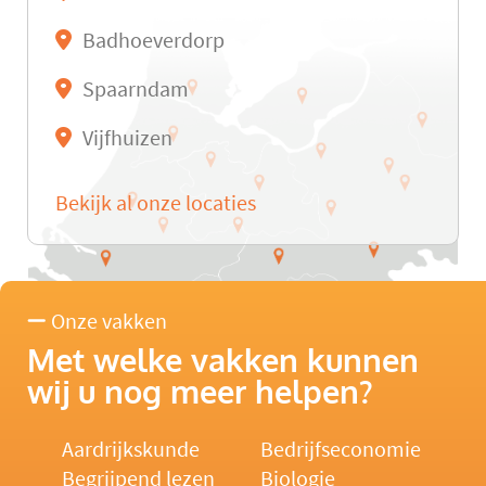
Badhoeverdorp
Spaarndam
Vijfhuizen
Bekijk al onze locaties
Onze vakken
Met welke vakken kunnen
wij u nog meer helpen?
Aardrijkskunde
Bedrijfseconomie
Begrijpend lezen
Biologie