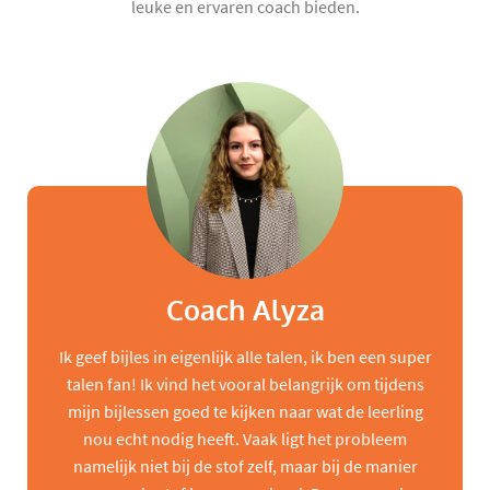
leuke en ervaren coach bieden.
Coach Alyza
Ik geef bijles in eigenlijk alle talen, ik ben een super
talen fan! Ik vind het vooral belangrijk om tijdens
mijn bijlessen goed te kijken naar wat de leerling
nou echt nodig heeft. Vaak ligt het probleem
namelijk niet bij de stof zelf, maar bij de manier