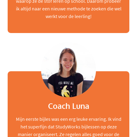
waarop ze de stof leren op school. Daarom probeer
ik altijd naar een nieuwe methode te zoeken die wel
werkt voor de leerling!
Coach Luna
Mijn eerste bijles was een erg leuke ervaring. Ik vind
het superfijn dat StudyWorks bijlessen op deze
manier organiseert. Ze regelen alles goed voor de