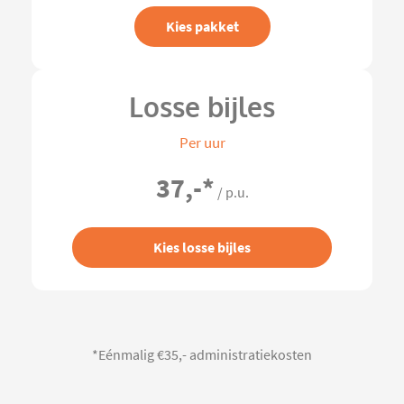
Kies pakket
Losse bijles
Per uur
37,-
*
/ p.u.
Kies losse bijles
*Eénmalig €35,- administratiekosten