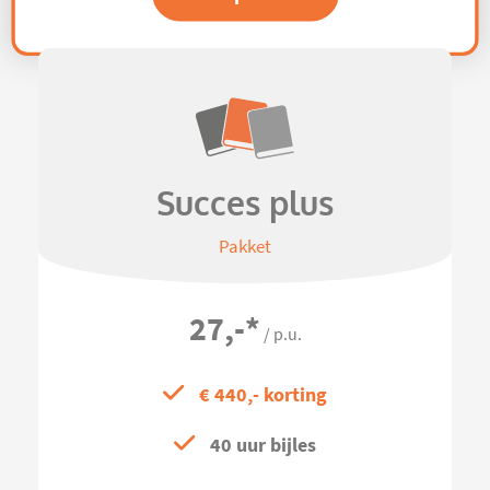
Succes plus
Pakket
27,-
*
/ p.u.
€ 440,- korting
40 uur bijles