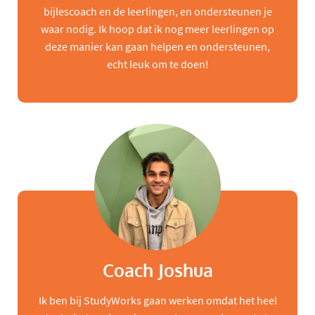
bijlescoach en de leerlingen, en ondersteunen je
waar nodig. Ik hoop dat ik nog meer leerlingen op
deze manier kan gaan helpen en ondersteunen,
echt leuk om te doen!
Coach Joshua
Ik ben bij StudyWorks gaan werken omdat het heel