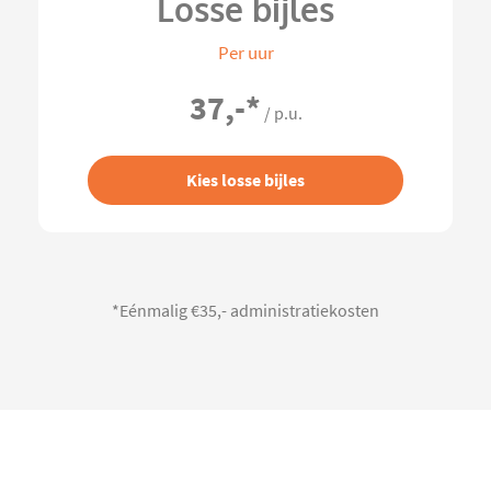
Losse bijles
Per uur
37,-
*
/ p.u.
Kies losse bijles
*Eénmalig €35,- administratiekosten