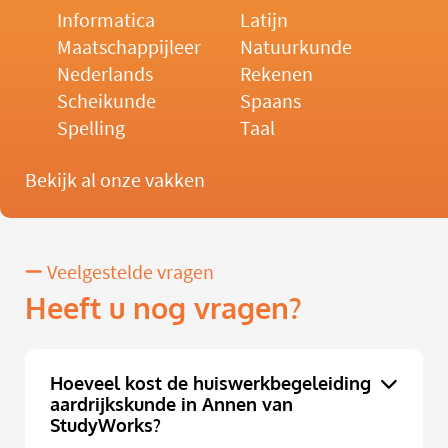
Informatica
Latijn
Maatschappijleer
Natuurkunde
Nederlands
Rekenen
Scheikunde
Spaans
Spelling
Taal
Bekijk al onze vakken
Veelgestelde vragen
Heeft u nog vragen?
Hoeveel kost de huiswerkbegeleiding
aardrijkskunde in Annen van
StudyWorks?