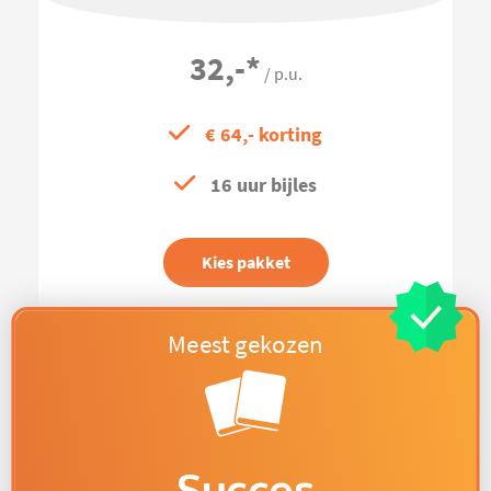
32,-
*
/ p.u.
€ 64,- korting
16 uur bijles
Kies pakket