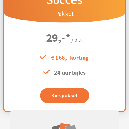
Succes
Pakket
29,-
*
/ p.u.
€ 168,- korting
24 uur bijles
Kies pakket