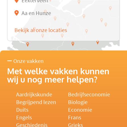
Eexterveen
Aa en Hunze
Bekijk al onze locaties
Onze vakken
Met welke vakken kunnen
wij u nog meer helpen?
Aardrijkskunde
Bedrijfseconomie
Begrijpend lezen
Biologie
Duits
Economie
Engels
Frans
Geschiedenis
Grieks