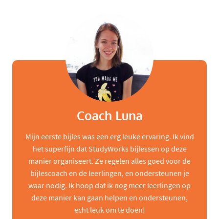
Coach Luna
Mijn eerste bijles was een erg leuke ervaring. Ik vind
het superfijn dat StudyWorks bijlessen op deze
manier organiseert. Ze regelen alles goed voor de
bijlescoach en de leerlingen, en ondersteunen je
waar nodig. Ik hoop dat ik nog meer leerlingen op
deze manier kan gaan helpen en ondersteunen,
echt leuk om te doen!