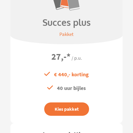
Succes plus
Pakket
27,-
*
/ p.u.
€ 440,- korting
40 uur bijles
Kies pakket