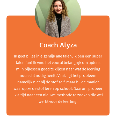
Coach Alyza
Ik geef bijles in eigenlijk alle talen, ik ben een super
talen fan! Ik vind het vooral belangrijk om tijdens
mijn bijlessen goed te kijken naar wat de leerling
nou echt nodig heeft. Vaak ligt het probleem
namelijk niet bij de stof zelf, maar bij de manier
waarop ze de stof leren op school. Daarom probeer
ik altijd naar een nieuwe methode te zoeken die wel
werkt voor de leerling!