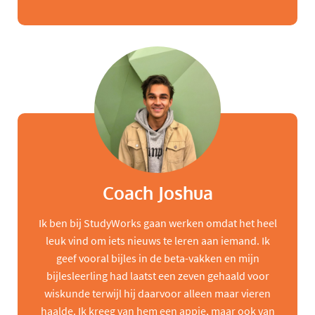
Coach Joshua
Ik ben bij StudyWorks gaan werken omdat het heel
leuk vind om iets nieuws te leren aan iemand. Ik
geef vooral bijles in de beta-vakken en mijn
bijlesleerling had laatst een zeven gehaald voor
wiskunde terwijl hij daarvoor alleen maar vieren
haalde. Ik kreeg van hem een appje, maar ook van