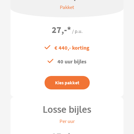
Pakket
27,-
*
/ p.u.
€ 440,- korting
40 uur bijles
Kies pakket
Losse bijles
Per uur