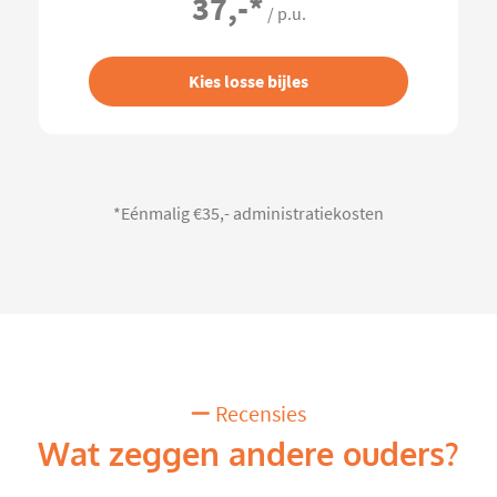
37,-
*
/ p.u.
Kies losse bijles
*Eénmalig €35,- administratiekosten
Recensies
Wat zeggen andere ouders?