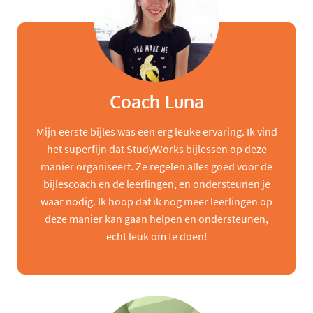
Coach Luna
Mijn eerste bijles was een erg leuke ervaring. Ik vind
het superfijn dat StudyWorks bijlessen op deze
manier organiseert. Ze regelen alles goed voor de
bijlescoach en de leerlingen, en ondersteunen je
waar nodig. Ik hoop dat ik nog meer leerlingen op
deze manier kan gaan helpen en ondersteunen,
echt leuk om te doen!