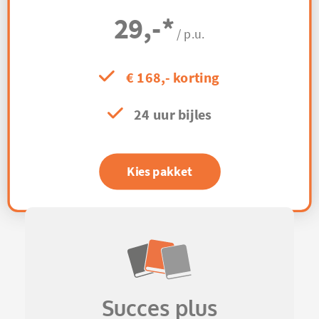
29,-
*
/ p.u.
€ 168,- korting
24 uur bijles
Kies pakket
Succes plus