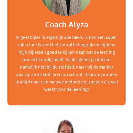
Coach Alyza
Ik geef bijles in eigenlijk alle talen, ik ben een super
talen fan! Ik vind het vooral belangrijk om tijdens
mijn bijlessen goed te kijken naar wat de leerling
nou echt nodig heeft. Vaak ligt het probleem
namelijk niet bij de stof zelf, maar bij de manier
waarop ze de stof leren op school. Daarom probeer
ik altijd naar een nieuwe methode te zoeken die wel
werkt voor de leerling!