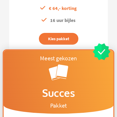
€ 64,- korting
16 uur bijles
Kies pakket
Succes
Pakket