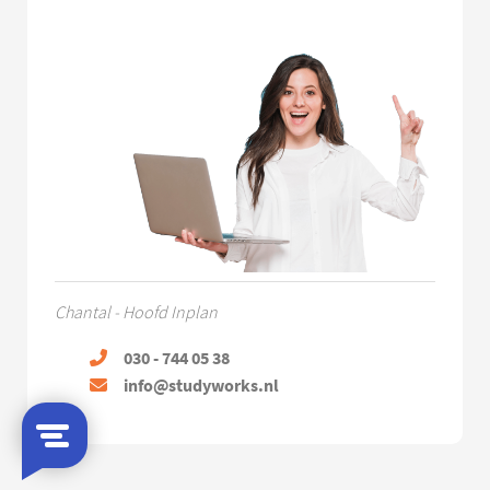
Chantal - Hoofd Inplan
030 - 744 05 38
info@studyworks.nl