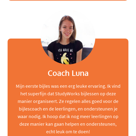
Coach Luna
Mijn eerste bijles was een erg leuke ervaring. Ik vind
het superfijn dat StudyWorks bijlessen op deze
manier organiseert. Ze regelen alles goed voor de
bijlescoach en de leerlingen, en ondersteunen je
waar nodig. Ik hoop dat ik nog meer leerlingen op
deze manier kan gaan helpen en ondersteunen,
echt leuk om te doen!