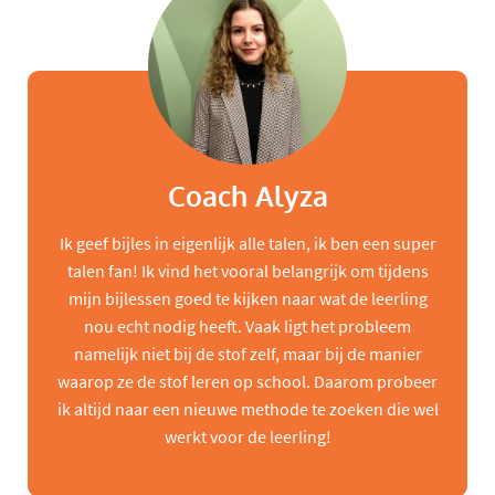
Coach Alyza
Ik geef bijles in eigenlijk alle talen, ik ben een super
talen fan! Ik vind het vooral belangrijk om tijdens
mijn bijlessen goed te kijken naar wat de leerling
nou echt nodig heeft. Vaak ligt het probleem
namelijk niet bij de stof zelf, maar bij de manier
waarop ze de stof leren op school. Daarom probeer
ik altijd naar een nieuwe methode te zoeken die wel
werkt voor de leerling!