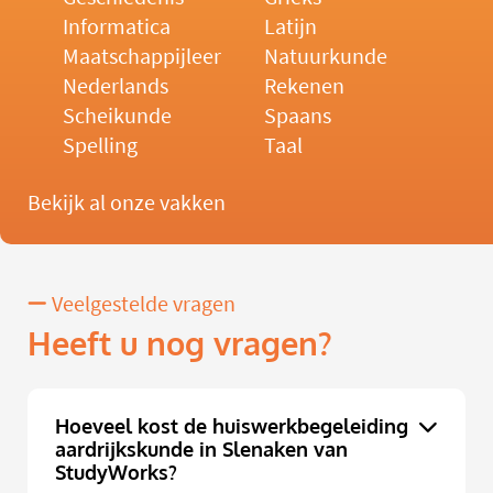
Informatica
Latijn
Maatschappijleer
Natuurkunde
Nederlands
Rekenen
Scheikunde
Spaans
Spelling
Taal
Bekijk al onze vakken
Veelgestelde vragen
Heeft u nog vragen?
Hoeveel kost de huiswerkbegeleiding
aardrijkskunde in Slenaken van
StudyWorks?