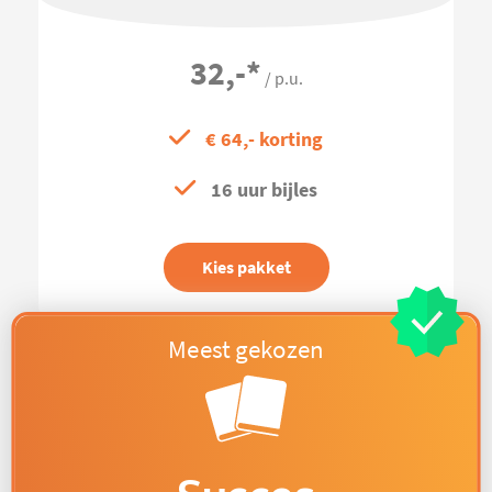
32,-
*
/ p.u.
€ 64,- korting
16 uur bijles
Kies pakket