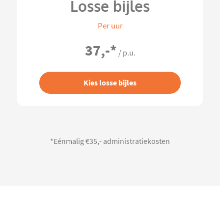
Losse bijles
Per uur
37,-
*
/ p.u.
Kies losse bijles
*Eénmalig €35,- administratiekosten