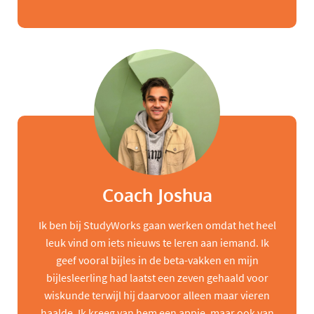
Coach Joshua
Ik ben bij StudyWorks gaan werken omdat het heel
leuk vind om iets nieuws te leren aan iemand. Ik
geef vooral bijles in de beta-vakken en mijn
bijlesleerling had laatst een zeven gehaald voor
wiskunde terwijl hij daarvoor alleen maar vieren
haalde. Ik kreeg van hem een appje, maar ook van