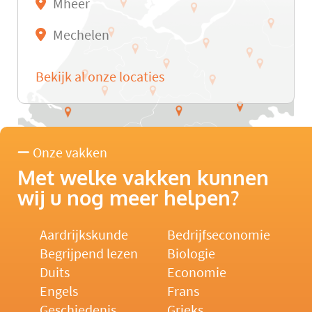
Mheer
Mechelen
Bekijk al onze locaties
Onze vakken
Met welke vakken kunnen
wij u nog meer helpen?
Aardrijkskunde
Bedrijfseconomie
Begrijpend lezen
Biologie
Duits
Economie
Engels
Frans
Geschiedenis
Grieks