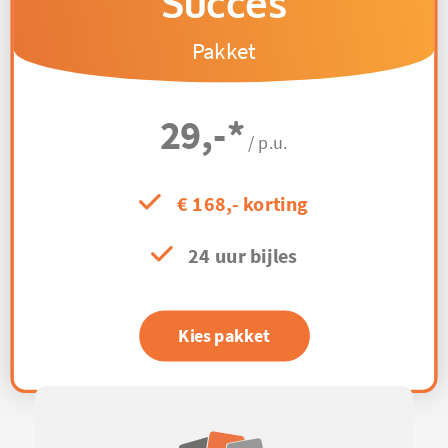
Succes
Pakket
29,-
*
/ p.u.
€ 168,- korting
24 uur bijles
Kies pakket