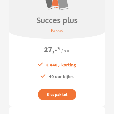
Succes plus
Pakket
27,-
*
/ p.u.
€ 440,- korting
40 uur bijles
Kies pakket