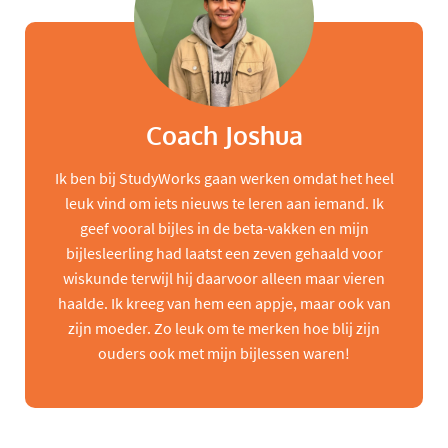
Coach Joshua
Ik ben bij StudyWorks gaan werken omdat het heel
leuk vind om iets nieuws te leren aan iemand. Ik
geef vooral bijles in de beta-vakken en mijn
bijlesleerling had laatst een zeven gehaald voor
wiskunde terwijl hij daarvoor alleen maar vieren
haalde. Ik kreeg van hem een appje, maar ook van
zijn moeder. Zo leuk om te merken hoe blij zijn
ouders ook met mijn bijlessen waren!