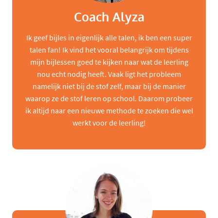
Coach Alyza
Ik geef bijles in eigenlijk alle talen, ik ben een super
talen fan! Ik vind het vooral belangrijk om tijdens
mijn bijlessen goed te kijken naar wat de leerling
nou echt nodig heeft. Vaak ligt het probleem
namelijk niet bij de stof zelf, maar bij de manier
waarop ze de stof leren op school. Daarom probeer
ik altijd naar een nieuwe methode te zoeken die wel
werkt voor de leerling!