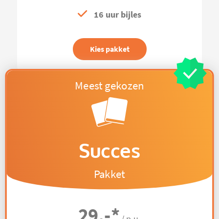
16 uur bijles
Kies pakket
Succes
Pakket
29,-
*