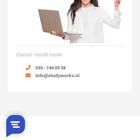
Chantal - Hoofd Inplan
030 - 744 05 38
info@studyworks.nl