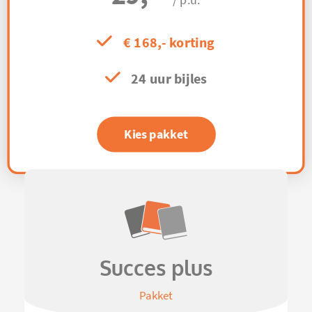
/ p.u.
€ 168,- korting
24 uur bijles
Kies pakket
Succes plus
Pakket