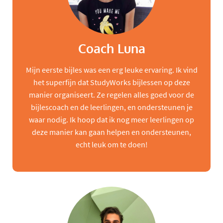
Coach Luna
Mijn eerste bijles was een erg leuke ervaring. Ik vind
het superfijn dat StudyWorks bijlessen op deze
manier organiseert. Ze regelen alles goed voor de
bijlescoach en de leerlingen, en ondersteunen je
waar nodig. Ik hoop dat ik nog meer leerlingen op
deze manier kan gaan helpen en ondersteunen,
echt leuk om te doen!