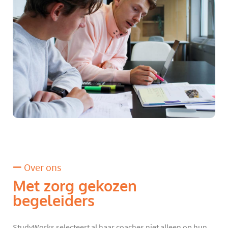
Over ons
Met zorg gekozen
begeleiders
StudyWorks selecteert al haar coaches niet alleen op hun