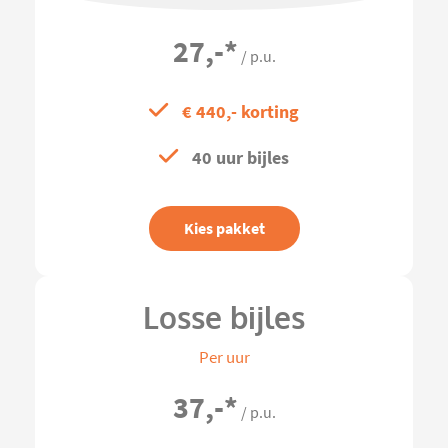
27,-
*
/ p.u.
€ 440,- korting
40 uur bijles
Kies pakket
Losse bijles
Per uur
37,-
*
/ p.u.