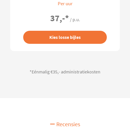
Per uur
37,-
*
/ p.u.
Kies losse bijles
*Eénmalig €35,- administratiekosten
Recensies