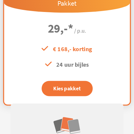
Pakket
29,-
*
/ p.u.
€ 168,- korting
24 uur bijles
Kies pakket