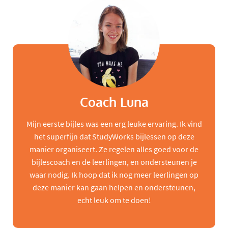
Coach Luna
Mijn eerste bijles was een erg leuke ervaring. Ik vind
het superfijn dat StudyWorks bijlessen op deze
manier organiseert. Ze regelen alles goed voor de
bijlescoach en de leerlingen, en ondersteunen je
waar nodig. Ik hoop dat ik nog meer leerlingen op
deze manier kan gaan helpen en ondersteunen,
echt leuk om te doen!