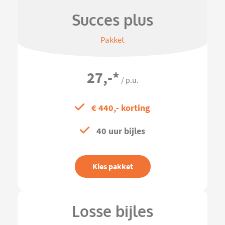
Succes plus
Pakket
27,-
*
/ p.u.
€ 440,- korting
40 uur bijles
Kies pakket
Losse bijles