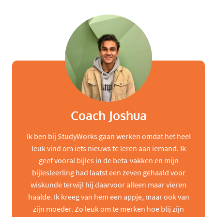
Coach Joshua
Ik ben bij StudyWorks gaan werken omdat het heel
leuk vind om iets nieuws te leren aan iemand. Ik
geef vooral bijles in de beta-vakken en mijn
bijlesleerling had laatst een zeven gehaald voor
wiskunde terwijl hij daarvoor alleen maar vieren
haalde. Ik kreeg van hem een appje, maar ook van
zijn moeder. Zo leuk om te merken hoe blij zijn