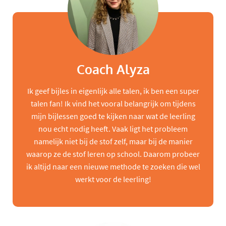
Coach Alyza
Ik geef bijles in eigenlijk alle talen, ik ben een super
talen fan! Ik vind het vooral belangrijk om tijdens
mijn bijlessen goed te kijken naar wat de leerling
nou echt nodig heeft. Vaak ligt het probleem
namelijk niet bij de stof zelf, maar bij de manier
waarop ze de stof leren op school. Daarom probeer
ik altijd naar een nieuwe methode te zoeken die wel
werkt voor de leerling!