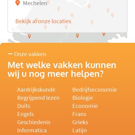
Mechelen
Bekijk al onze locaties
Onze vakken
Met welke vakken kunnen
wij u nog meer helpen?
Aardrijkskunde
Bedrijfseconomie
Begrijpend lezen
Biologie
Duits
Economie
Engels
Frans
Geschiedenis
Grieks
Informatica
Latijn