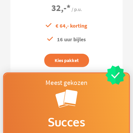
32,-
*
/ p.u.
€ 64,- korting
16 uur bijles
Kies pakket
Succes