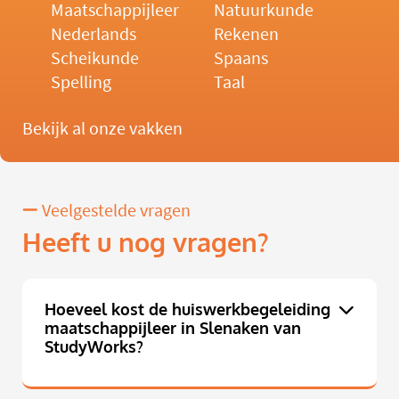
Maatschappijleer
Natuurkunde
Nederlands
Rekenen
Scheikunde
Spaans
Spelling
Taal
Bekijk al onze vakken
Veelgestelde vragen
Heeft u nog vragen?
Hoeveel kost de huiswerkbegeleiding
maatschappijleer in Slenaken van
StudyWorks?