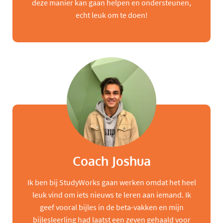
deze manier kan gaan helpen en ondersteunen,
echt leuk om te doen!
Coach Joshua
Ik ben bij StudyWorks gaan werken omdat het heel
leuk vind om iets nieuws te leren aan iemand. Ik
geef vooral bijles in de beta-vakken en mijn
bijlesleerling had laatst een zeven gehaald voor