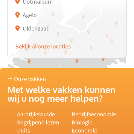
Ootmarsum
Agelo
Oldenzaal
Bekijk al onze locaties
Onze vakken
Met welke vakken kunnen
wij u nog meer helpen?
Aardrijkskunde
Bedrijfseconomie
Begrijpend lezen
Biologie
Duits
Economie