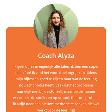
Coach Alyza
Ik geef bijles in eigenlijk alle talen, ik ben een super
talen fan! Ik vind het vooral belangrijk om tijdens
mijn bijlessen goed te kijken naar wat de leerling
nou echt nodig heeft. Vaak ligt het probleem
namelijk niet bij de stof zelf, maar bij de manier
waarop ze de stof leren op school. Daarom probeer
ik altijd naar een nieuwe methode te zoeken die wel
werkt voor de leerling!