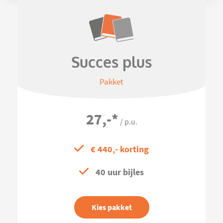
Succes plus
Pakket
27,-
*
/ p.u.
€ 440,- korting
40 uur bijles
Kies pakket