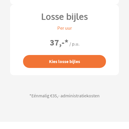
Losse bijles
Per uur
37,-
*
/ p.u.
Kies losse bijles
*Eénmalig €35,- administratiekosten