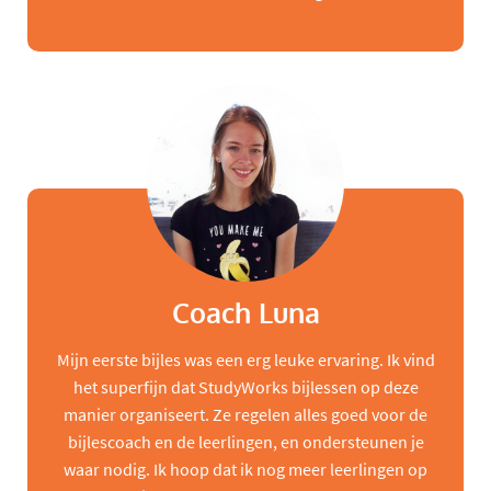
Coach Luna
Mijn eerste bijles was een erg leuke ervaring. Ik vind
het superfijn dat StudyWorks bijlessen op deze
manier organiseert. Ze regelen alles goed voor de
bijlescoach en de leerlingen, en ondersteunen je
waar nodig. Ik hoop dat ik nog meer leerlingen op