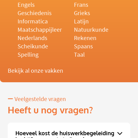
Engels
Frans
Geschiedenis
Grieks
Informatica
Latijn
Maatschappijleer
Natuurkunde
Nederlands
Rekenen
Scheikunde
Spaans
Spelling
Taal
Bekijk al onze vakken
Veelgestelde vragen
Heeft u nog vragen?
Hoeveel kost de huiswerkbegeleiding