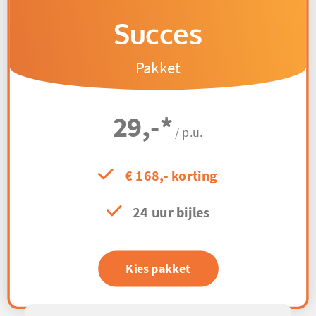
Succes
Pakket
29,-
*
/ p.u.
€ 168,- korting
24 uur bijles
Kies pakket