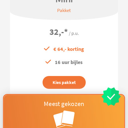
Pakket
32,-
*
/ p.u.
€ 64,- korting
16 uur bijles
Kies pakket