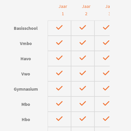
Jaar
Jaar
Jaar
J
1
2
3
Basisschool
Vmbo
Havo
Vwo
Gymnasium
Mbo
Hbo