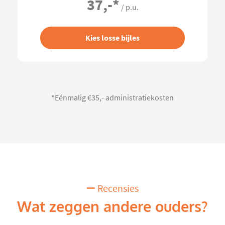
37,-
*
/ p.u.
Kies losse bijles
*Eénmalig €35,- administratiekosten
Recensies
Wat zeggen andere ouders?