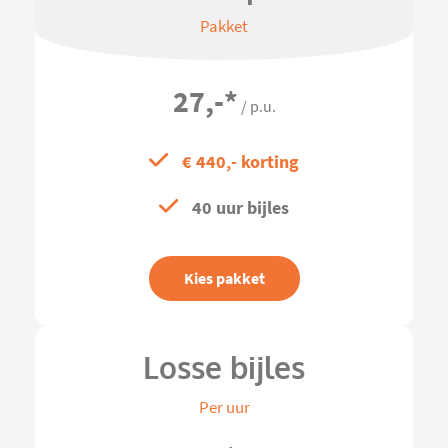
Pakket
27,-
*
/ p.u.
€ 440,- korting
40 uur bijles
Kies pakket
Losse bijles
Per uur