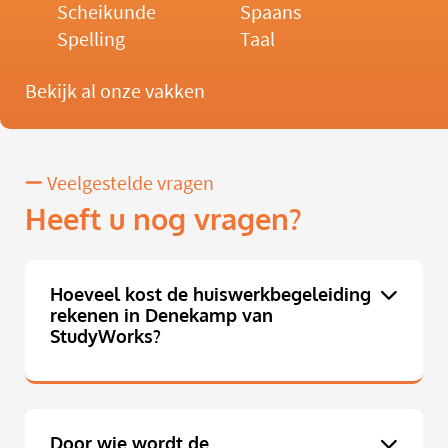
Scheikunde
Spaans
Spelling
Taal
Bekijk al onze vakken
Veelgestelde vragen
Heeft u nog vragen?
Hoeveel kost de huiswerkbegeleiding
rekenen in Denekamp van
StudyWorks?
Door wie wordt de