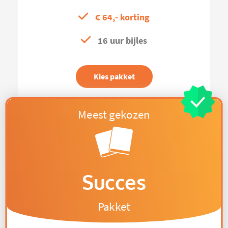
€ 64,- korting
16 uur bijles
Kies pakket
Succes
Pakket