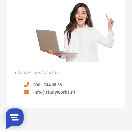
Chantal - Hoofd Inplan
030 - 744 05 38
info@studyworks.nl