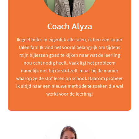
Coach Alyza
Ik geef bijles in eigenlijk alle talen, ik ben een super
talen fan! Ik vind het vooral belangrijk om tijdens
mijn bijlessen goed te kijken naar wat de leerling
nou echt nodig heeft. Vaak ligt het probleem
namelijk niet bij de stof zelf, maar bij de manier
waarop ze de stof leren op school. Daarom probeer
ik altijd naar een nieuwe methode te zoeken die wel
werkt voor de leerling!