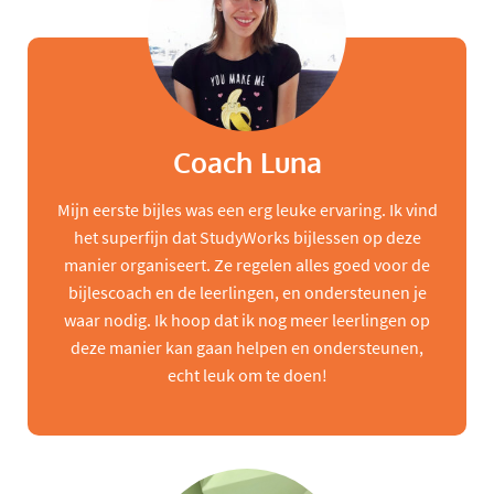
Coach Luna
Mijn eerste bijles was een erg leuke ervaring. Ik vind
het superfijn dat StudyWorks bijlessen op deze
manier organiseert. Ze regelen alles goed voor de
bijlescoach en de leerlingen, en ondersteunen je
waar nodig. Ik hoop dat ik nog meer leerlingen op
deze manier kan gaan helpen en ondersteunen,
echt leuk om te doen!