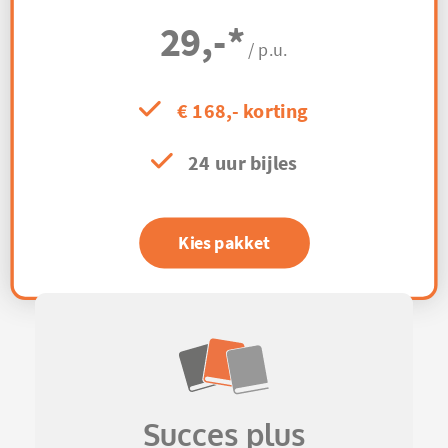
29,-
*
/ p.u.
€ 168,- korting
24 uur bijles
Kies pakket
Succes plus