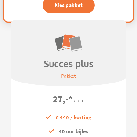
Kies pakket
Succes plus
Pakket
27,-
*
/ p.u.
€ 440,- korting
40 uur bijles