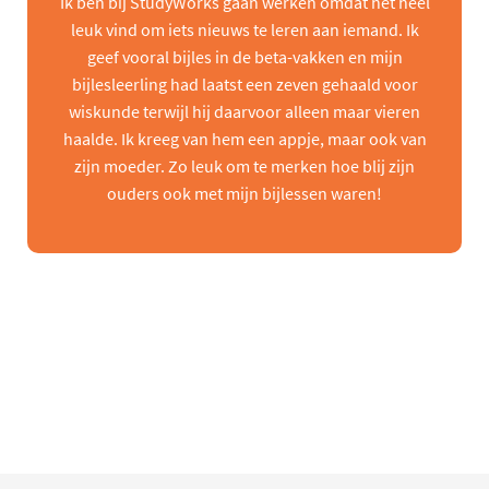
Ik ben bij StudyWorks gaan werken omdat het heel
leuk vind om iets nieuws te leren aan iemand. Ik
geef vooral bijles in de beta-vakken en mijn
bijlesleerling had laatst een zeven gehaald voor
wiskunde terwijl hij daarvoor alleen maar vieren
haalde. Ik kreeg van hem een appje, maar ook van
zijn moeder. Zo leuk om te merken hoe blij zijn
ouders ook met mijn bijlessen waren!