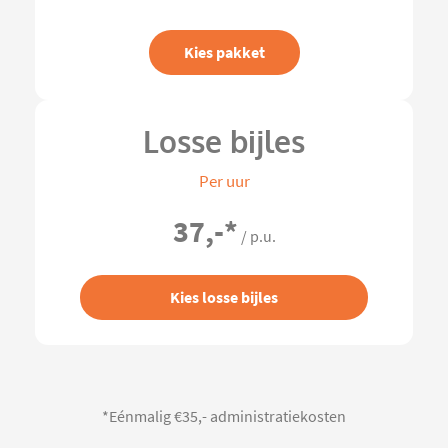
Kies pakket
Losse bijles
Per uur
37,-
*
/ p.u.
Kies losse bijles
*Eénmalig €35,- administratiekosten