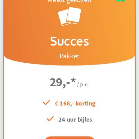
Succes
Pakket
29,-
*
/ p.u.
€ 168,- korting
24 uur bijles