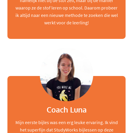
namelijk niet bij de stof zelf, maar bij de manier
waarop ze de stof leren op school. Daarom probeer
ik altijd naar een nieuwe methode te zoeken die wel
werkt voor de leerling!
Coach Luna
Mijn eerste bijles was een erg leuke ervaring. Ik vind
het superfijn dat StudyWorks bijlessen op deze