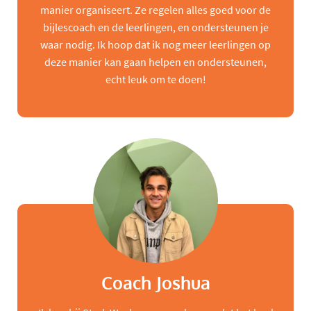
manier organiseert. Ze regelen alles goed voor de
bijlescoach en de leerlingen, en ondersteunen je
waar nodig. Ik hoop dat ik nog meer leerlingen op
deze manier kan gaan helpen en ondersteunen,
echt leuk om te doen!
Coach Joshua