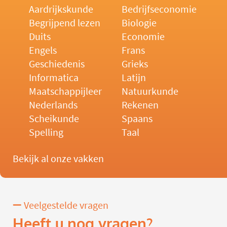
Aardrijkskunde
Bedrijfseconomie
Begrijpend lezen
Biologie
Duits
Economie
Engels
Frans
Geschiedenis
Grieks
Informatica
Latijn
Maatschappijleer
Natuurkunde
Nederlands
Rekenen
Scheikunde
Spaans
Spelling
Taal
Bekijk al onze vakken
Veelgestelde vragen
Heeft u nog vragen?