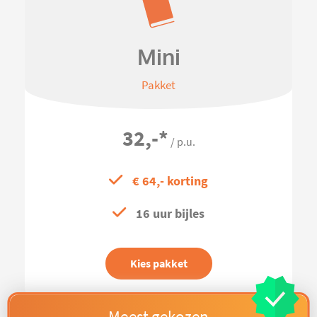
Mini
Pakket
32,-
*
/ p.u.
€ 64,- korting
16 uur bijles
Kies pakket