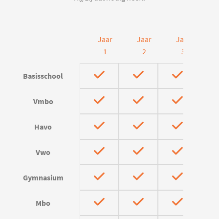
Jaar
Jaar
Jaar
J
1
2
3
Basisschool
Vmbo
Havo
Vwo
Gymnasium
Mbo