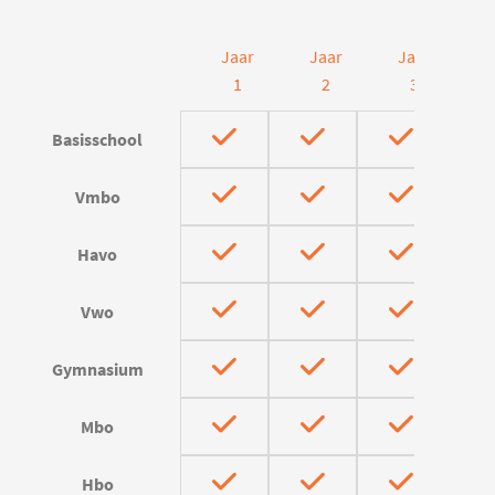
Jaar
Jaar
Jaar
J
1
2
3
Basisschool
Vmbo
Havo
Vwo
Gymnasium
Mbo
Hbo