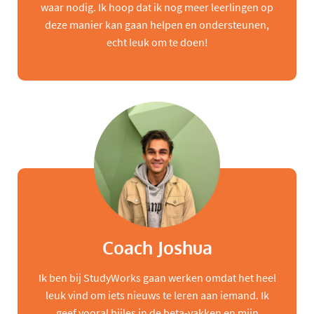
waar nodig. Ik hoop dat ik nog meer leerlingen op
deze manier kan gaan helpen en ondersteunen,
echt leuk om te doen!
Coach Joshua
Ik ben bij StudyWorks gaan werken omdat het heel
leuk vind om iets nieuws te leren aan iemand. Ik
geef vooral bijles in de beta-vakken en mijn