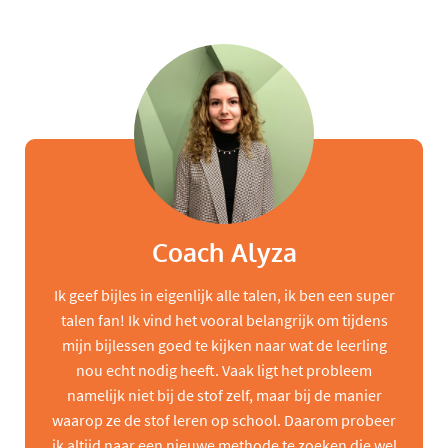
Coach Alyza
Ik geef bijles in eigenlijk alle talen, ik ben een super
talen fan! Ik vind het vooral belangrijk om tijdens
mijn bijlessen goed te kijken naar wat de leerling
nou echt nodig heeft. Vaak ligt het probleem
namelijk niet bij de stof zelf, maar bij de manier
waarop ze de stof leren op school. Daarom probeer
ik altijd naar een nieuwe methode te zoeken die wel