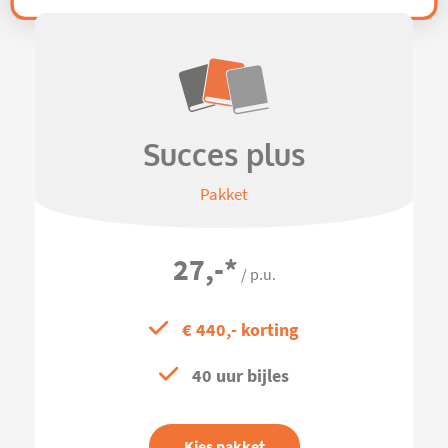
Succes plus
Pakket
27,-
*
/ p.u.
€ 440,- korting
40 uur bijles
Kies pakket