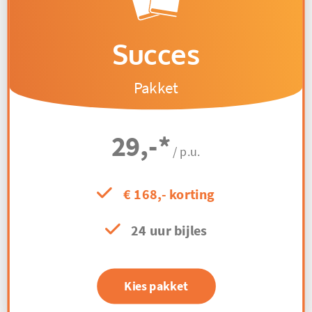
Succes
Pakket
29,-
*
/ p.u.
€ 168,- korting
24 uur bijles
Kies pakket