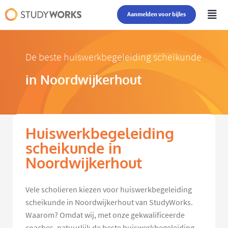
Aanmelden voor bijles
De beste huiswerkbegeleiding scheikunde
in Noordwijkerhout
Huiswerkbegeleiding
scheikunde in
Noordwijkerhout
Vele scholieren kiezen voor huiswerkbegeleiding
scheikunde in Noordwijkerhout van StudyWorks.
Waarom? Omdat wij, met onze gekwalificeerde
coaches, natuurlijk de beste huiswerkbegeleiding