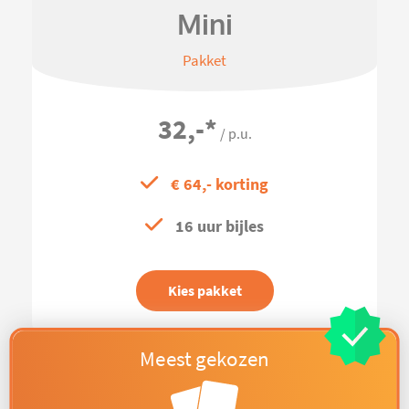
Mini
Pakket
32,-
*
/ p.u.
€ 64,- korting
16 uur bijles
Kies pakket