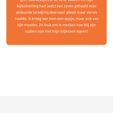
bijlesleerling had laatst een zeven gehaald voor
wiskunde terwijl hij daarvoor alleen maar vieren
haalde. Ik kreeg van hem een appje, maar ook van
zijn moeder. Zo leuk om te merken hoe blij zijn
ouders ook met mijn bijlessen waren!