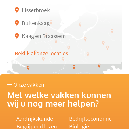
Lisserbroek
Buitenkaag
Kaag en Braassem
Bekijk al onze locaties
Onze vakken
Met welke vakken kunnen
wij u nog meer helpen?
Aardrijkskunde
Bedrijfseconomie
Begrijpend lezen
Biologie