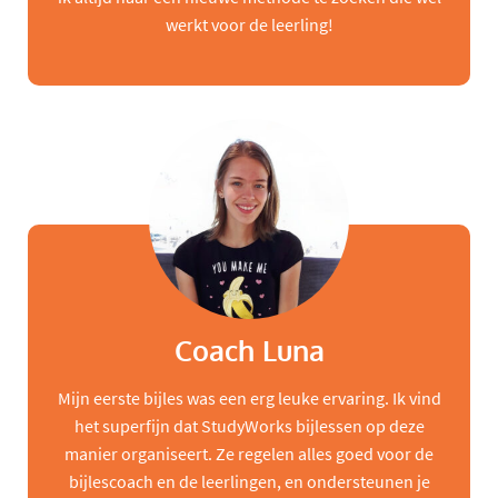
werkt voor de leerling!
Coach Luna
Mijn eerste bijles was een erg leuke ervaring. Ik vind
het superfijn dat StudyWorks bijlessen op deze
manier organiseert. Ze regelen alles goed voor de
bijlescoach en de leerlingen, en ondersteunen je