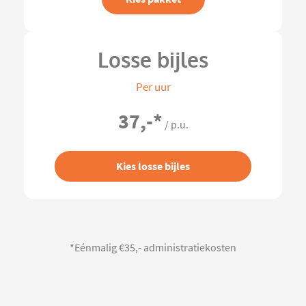
Losse bijles
Per uur
37,-
*
/ p.u.
Kies losse bijles
*Eénmalig €35,- administratiekosten