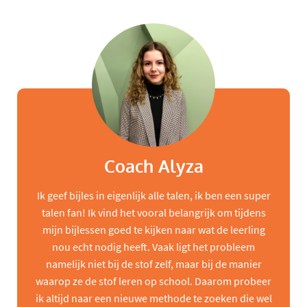
Coach Alyza
Ik geef bijles in eigenlijk alle talen, ik ben een super
talen fan! Ik vind het vooral belangrijk om tijdens
mijn bijlessen goed te kijken naar wat de leerling
nou echt nodig heeft. Vaak ligt het probleem
namelijk niet bij de stof zelf, maar bij de manier
waarop ze de stof leren op school. Daarom probeer
ik altijd naar een nieuwe methode te zoeken die wel