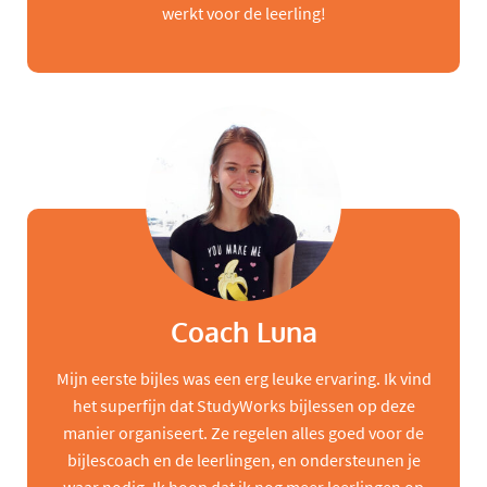
werkt voor de leerling!
Coach Luna
Mijn eerste bijles was een erg leuke ervaring. Ik vind
het superfijn dat StudyWorks bijlessen op deze
manier organiseert. Ze regelen alles goed voor de
bijlescoach en de leerlingen, en ondersteunen je