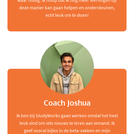
waar nodig. Ik hoop dat ik nog meer leerlingen op
deze manier kan gaan helpen en ondersteunen,
echt leuk om te doen!
Coach Joshua
Ik ben bij StudyWorks gaan werken omdat het heel
leuk vind om iets nieuws te leren aan iemand. Ik
geef vooral bijles in de beta-vakken en mijn