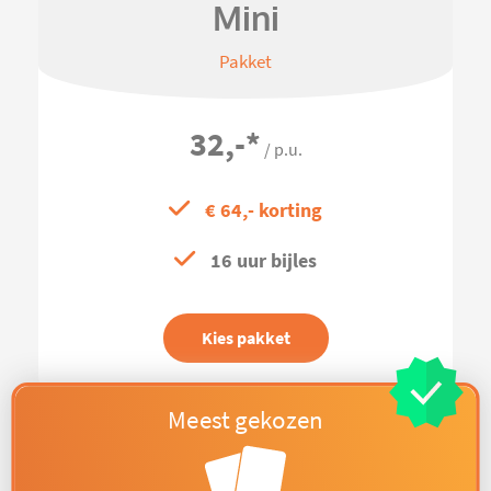
Mini
Pakket
32,-
*
/ p.u.
€ 64,- korting
16 uur bijles
Kies pakket