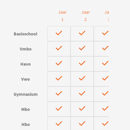
Jaar
Jaar
Jaar
J
1
2
3
Basisschool
Vmbo
Havo
Vwo
Gymnasium
Mbo
Hbo