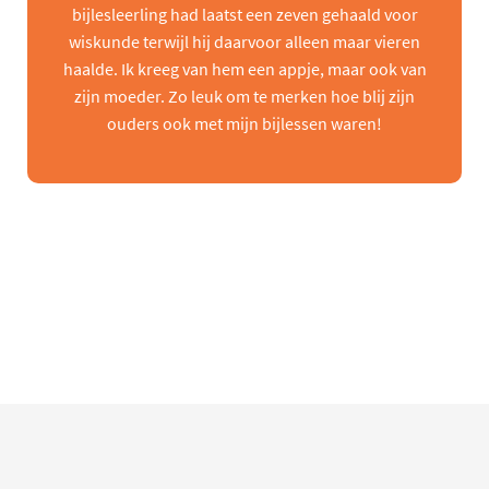
bijlesleerling had laatst een zeven gehaald voor
wiskunde terwijl hij daarvoor alleen maar vieren
haalde. Ik kreeg van hem een appje, maar ook van
zijn moeder. Zo leuk om te merken hoe blij zijn
ouders ook met mijn bijlessen waren!