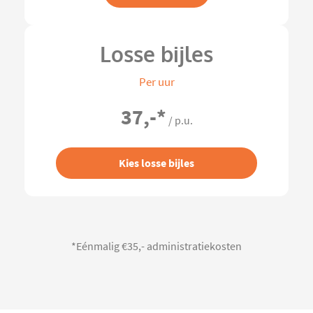
Losse bijles
Per uur
37,-
*
/ p.u.
Kies losse bijles
*Eénmalig €35,- administratiekosten