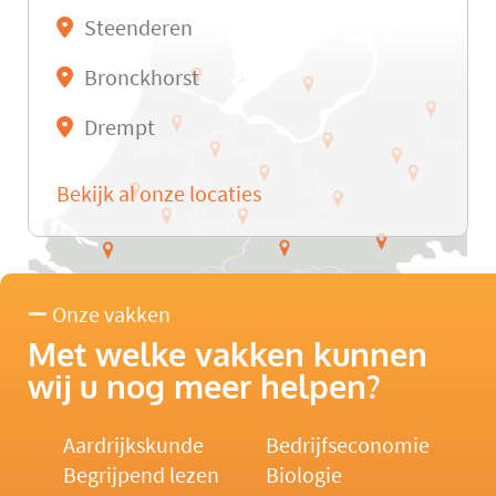
Steenderen
Bronckhorst
Drempt
Bekijk al onze locaties
Onze vakken
Met welke vakken kunnen
wij u nog meer helpen?
Aardrijkskunde
Bedrijfseconomie
Begrijpend lezen
Biologie