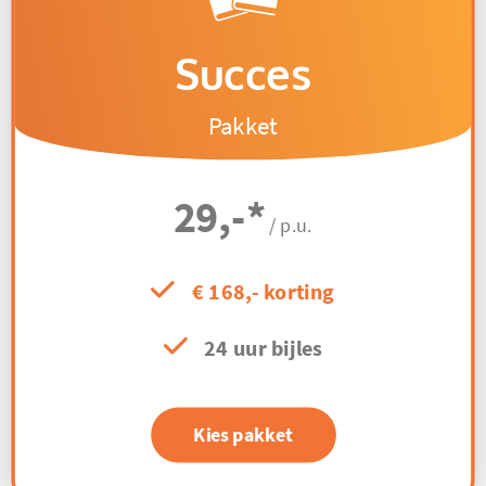
Succes
Pakket
29,-
*
/ p.u.
€ 168,- korting
24 uur bijles
Kies pakket