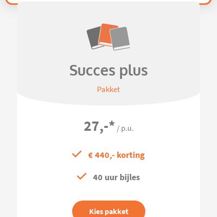
Succes plus
Pakket
27,-
*
/ p.u.
€ 440,- korting
40 uur bijles
Kies pakket