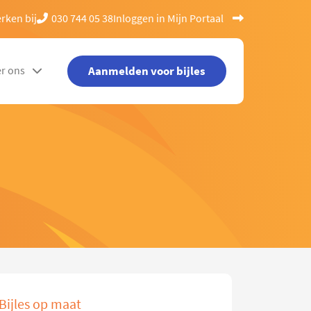
rken bij
030 744 05 38
Inloggen in Mijn Portaal
Aanmelden voor bijles
r ons
Bijles op maat