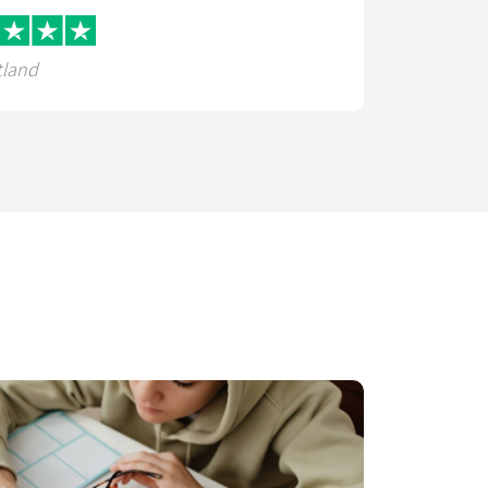
tland