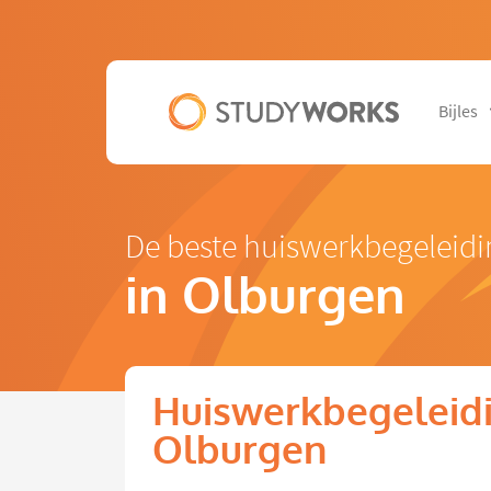
Bijles
De beste huiswerkbegeleidi
in Olburgen
Huiswerkbegeleidi
Olburgen