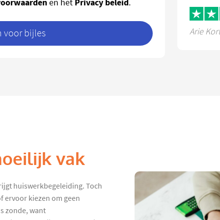
voorwaarden
Privacy beleid
en het
.
Arie Kor
voor bijles
oeilijk vak
rijgt huiswerkbegeleiding. Toch
 of ervoor kiezen om geen
is zonde, want