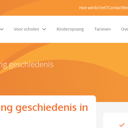
Hoe werkt het?
Contact
We
Voor scholen
Kinderopvang
Tarieven
Ove
ng geschiedenis
ng geschiedenis in