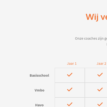
Wij v
Onze coaches zijn ge
Jaar 1
Jaar 2
Basisschool
Vmbo
Havo