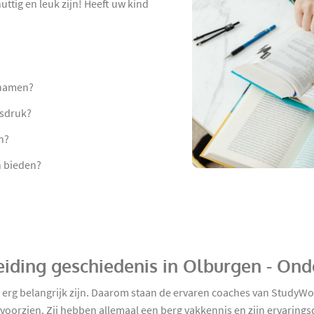
ttig en leuk zijn! Heeft uw kind
 namen?
tsdruk?
n?
n bieden?
eiding geschiedenis in Olburgen - Ond
d erg belangrijk zijn. Daarom staan de ervaren coaches van StudyW
oorzien. Zij hebben allemaal een berg vakkennis en zijn ervaringsd