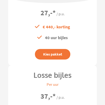
27,-
*
/ p.u.
€ 440,- korting
40 uur bijles
Kies pakket
Losse bijles
Per uur
37,-
*
/ p.u.