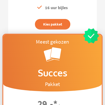
16 uur bijles
Kies pakket
Succes
Pakket
29,-
*