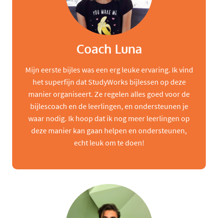
Coach Luna
Mijn eerste bijles was een erg leuke ervaring. Ik vind
het superfijn dat StudyWorks bijlessen op deze
manier organiseert. Ze regelen alles goed voor de
bijlescoach en de leerlingen, en ondersteunen je
waar nodig. Ik hoop dat ik nog meer leerlingen op
deze manier kan gaan helpen en ondersteunen,
echt leuk om te doen!