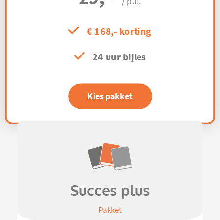
/ p.u.
€ 168,- korting
24 uur bijles
Kies pakket
Succes plus
Pakket