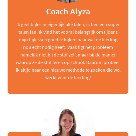
Coach Alyza
Ik geef bijles in eigenlijk alle talen, ik ben een super
talen fan! Ik vind het vooral belangrijk om tijdens
mijn bijlessen goed te kijken naar wat de leerling
nou echt nodig heeft. Vaak ligt het probleem
namelijk niet bij de stof zelf, maar bij de manier
waarop ze de stof leren op school. Daarom probeer
ik altijd naar een nieuwe methode te zoeken die wel
werkt voor de leerling!