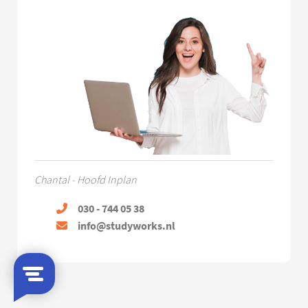
Chantal - Hoofd Inplan
030 - 744 05 38
info@studyworks.nl