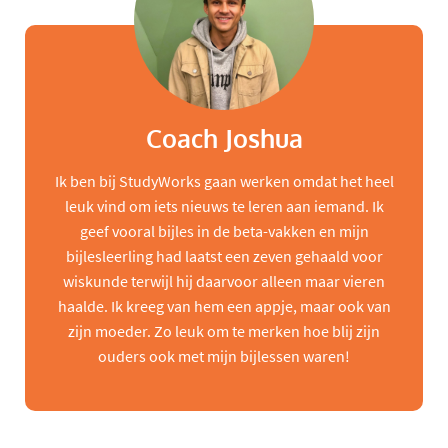
Coach Joshua
Ik ben bij StudyWorks gaan werken omdat het heel
leuk vind om iets nieuws te leren aan iemand. Ik
geef vooral bijles in de beta-vakken en mijn
bijlesleerling had laatst een zeven gehaald voor
wiskunde terwijl hij daarvoor alleen maar vieren
haalde. Ik kreeg van hem een appje, maar ook van
zijn moeder. Zo leuk om te merken hoe blij zijn
ouders ook met mijn bijlessen waren!